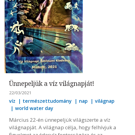
Ünnepeljük a víz világnapját!
22/03/2021
víz
természettudomány
nap
világnap
world water day
Március 22-én ünnepeljük világszerte a víz
világnapját. A világnap célja, hogy felhívjuk a
figyelmet az édesvíz fontosságára és az