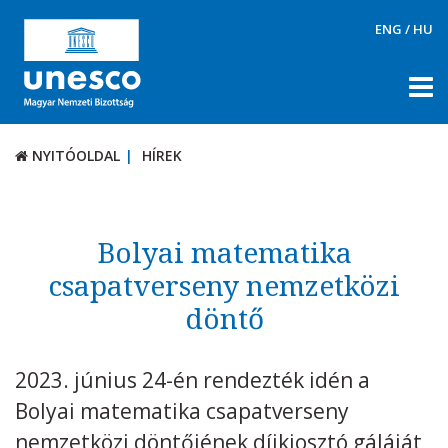
ENG
/
HU
NYITÓOLDAL
HÍREK
NYITÓOLDAL
HÍREK
RÓLUNK
TÉMÁK
Bolyai matematika
DOKUMENTUMTÁR
csapatverseny nemzetközi
döntő
PÁLYÁZATOK / DÍJAK
KAPCSOLAT
2023. június 24-én rendezték idén a
Bolyai matematika csapatverseny
nemzetközi döntőjének díjkiosztó gáláját