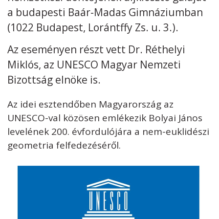
a budapesti Baár-Madas Gimnáziumban
Kövess minket
unescohungary
(1022 Budapest, Lorántffy Zs. u. 3.).
Adatkezelési tájékoztató
Impresszum
Technikai információk
Az eseményen részt vett Dr. Réthelyi
RSS
Miklós, az UNESCO Magyar Nemzeti
Bizottság elnöke is.
Az idei esztendőben Magyarország az
UNESCO-val közösen emlékezik Bolyai János
levelének 200. évfordulójára a nem-euklidészi
geometria felfedezéséről.