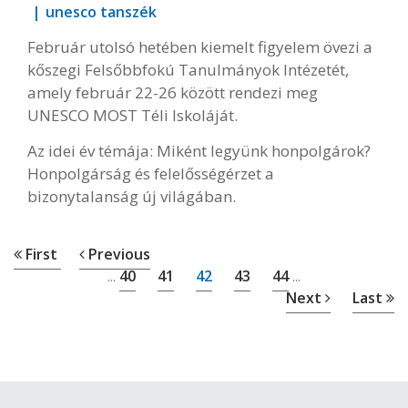
unesco tanszék
Február utolsó hetében kiemelt figyelem övezi a
kőszegi Felsőbbfokú Tanulmányok Intézetét,
amely február 22-26 között rendezi meg
UNESCO MOST Téli Iskoláját.
Az idei év témája: Miként legyünk honpolgárok?
Honpolgárság és felelősségérzet a
bizonytalanság új világában.
First
Previous
40
41
42
43
44
...
...
Next
Last