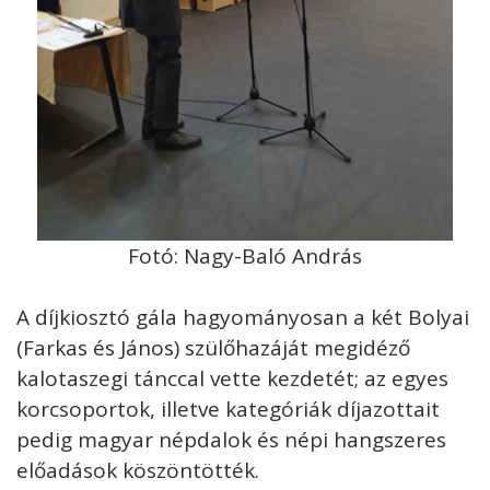
Fotó: Nagy-Baló András
A díjkiosztó gála hagyományosan a két Bolyai
(Farkas és János) szülőhazáját megidéző
kalotaszegi tánccal vette kezdetét; az egyes
korcsoportok, illetve kategóriák díjazottait
pedig magyar népdalok és népi hangszeres
előadások köszöntötték.