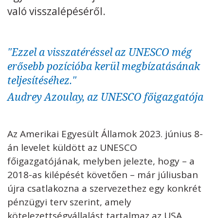
való visszalépéséről.
Kövess minket
unescohungary
Adatkezelési tájékoztató
Impresszum
Technikai információk
"Ezzel a visszatéréssel az UNESCO még
RSS
erősebb pozícióba kerül megbízatásának
teljesítéséhez."
Audrey Azoulay, az UNESCO főigazgatója
Az Amerikai Egyesült Államok 2023. június 8-
án levelet küldött az UNESCO
főigazgatójának, melyben jelezte, hogy – a
2018-as kilépését követően – már júliusban
újra csatlakozna a szervezethez egy konkrét
pénzügyi terv szerint, amely
kötelezettségvállalást tartalmaz az USA