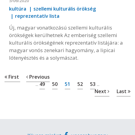
5/06/2020
kultúra
szellemi kulturális örökség
reprezentatív lista
Új, magyar vonatkozású szellemi kulturális
örökségek kerülhetnek Az emberiség szellemi
kulturális örökségének reprezentatív listájára: a
magyar vonós zenekari hagyomány, a lipicai
lótenyésztés és a solymászat.
First
Previous
49
50
51
52
53
...
...
Next
Last