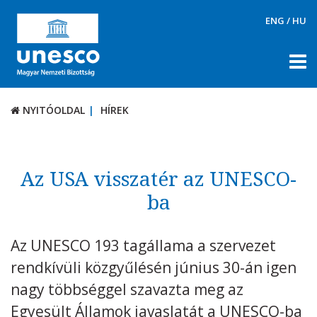
ENG
/
HU
NYITÓOLDAL
HÍREK
NYITÓOLDAL
HÍREK
RÓLUNK
TÉMÁK
Az USA visszatér az UNESCO-
DOKUMENTUMTÁR
ba
PÁLYÁZATOK / DÍJAK
Az UNESCO 193 tagállama a szervezet
KAPCSOLAT
rendkívüli közgyűlésén június 30-án igen
nagy többséggel szavazta meg az
Egyesült Államok javaslatát a UNESCO-ba