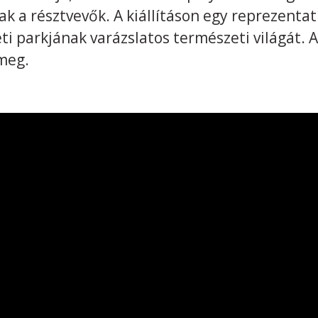
tak a résztvevők. A kiállításon egy reprezenta
i parkjának varázslatos természeti világát. A
meg.