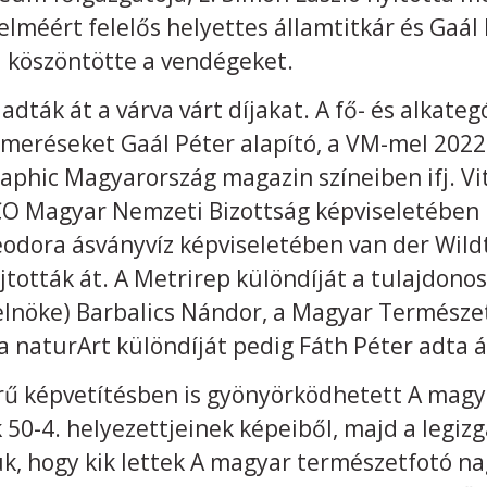
méért felelős helyettes államtitkár és Gaál 
 köszöntötte a vendégeket.
adták át a várva várt díjakat. A fő- és alkate
ismeréseket Gaál Péter alapító, a VM-mel 202
aphic Magyarország magazin színeiben ifj. V
CO Magyar Nemzeti Bizottság képviseletében 
eodora ásványvíz képviseletében van der Wild
tották át. A Metrirep különdíját a tulajdono
elnöke) Barbalics Nándor, a Magyar Természe
a naturArt különdíját pedig Fáth Péter adta á
rű képvetítésben is gyönyörködhetett A magy
k 50-4. helyezettjeinek képeiből, majd a legi
, hogy kik lettek A magyar természetfotó na