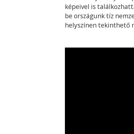
képeivel is találkozhat
be országunk tíz nemzet
helyszínen tekinthető 