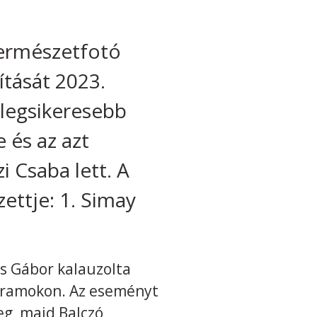
természetfotó
ítását 2023.
legsikeresebb
 és az azt
 Csaba lett. A
ettje: 1. Simay
s Gábor kalauzolta
rogramokon. Az eseményt
g, majd Balczó