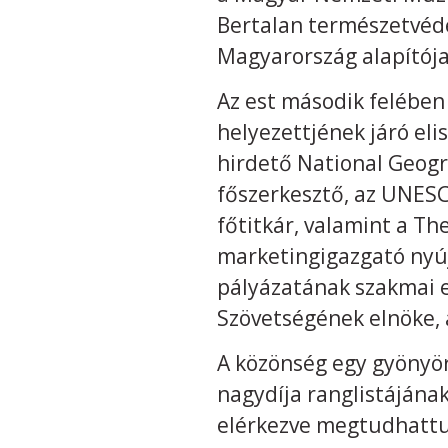
Bertalan természetvédel
Magyarország alapítója
Az est második felében 
helyezettjének járó el
hirdető National Geogr
főszerkesztő, az UNES
főtitkár, valamint a Th
marketingigazgató nyúj
pályázatának szakmai 
Szövetségének elnöke, 
A közönség egy gyönyö
nagydíja ranglistájána
elérkezve megtudhattuk