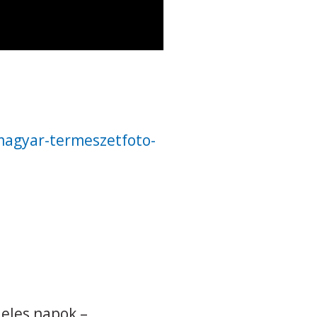
magyar-termeszetfoto-
eles napok –