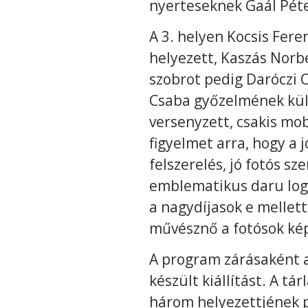
nyerteseknek Gaál Péter
A 3. helyen Kocsis Fere
helyezett, Kaszás Norb
szobrot pedig Daróczi 
Csaba győzelmének kül
versenyzett, csakis mob
figyelmet arra, hogy a
felszerelés, jó fotós s
emblematikus daru logó
a nagydíjasok e mellett
művésznő a fotósok képe
A program zárásaként 
készült kiállítást. A t
három helyezettjének p