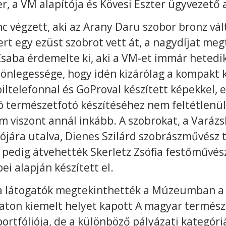
, a VM alapítója és Kövesi Eszter ügyvezető a
nc végzett, aki az Arany Daru szobor bronz vál
ert egy ezüst szobrot vett át, a nagydíjat me
Csaba érdemelte ki, aki a VM-et immár hetedi
önlegessége, hogy idén kizárólag a kompakt 
iltelefonnal és GoProval készített képekkel, ez
 jó természetfotó készítéséhez nem feltétlenü
zem viszont annál inkább. A szobrokat, a Vará
jára utalva, Dienes Szilárd szobrászművész t
 pedig átvehették Skerletz Zsófia festőművész
i alapján készített el.
a látogatók megtekinthették a Múzeumban a 
árlaton kiemelt helyet kapott A magyar termés
ortfóliója, de a különböző pályázati kategór