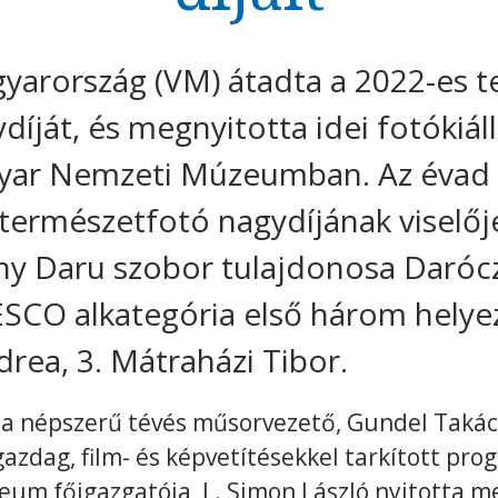
gyarország (VM) átadta a 2022-es 
íját, és megnyitotta idei fotókiáll
agyar Nemzeti Múzeumban. Az évad 
természetfotó nagydíjának viselője
y Daru szobor tulajdonosa Daróczi
SCO alkategória első három helyez
ndrea, 3. Mátraházi Tibor.
 a népszerű tévés műsorvezető, Gundel Takác
gazdag, film- és képvetítésekkel tarkított p
m főigazgatója, L. Simon László nyitotta me