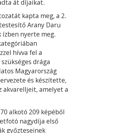
dta át díjaikat.
tozatát kapta meg, a 2.
gtestesítő Arany Daru
k ízben nyerte meg.
kategóriában
zel hívva fel a
l szükséges drága
zslatos Magyarország
ervezete és készítette,
 akvarelljeit, amelyet a
70 alkotó 209 képéből
zetfotó nagydíja első
iák győzteseinek