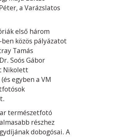
Péter, a Varázslatos
góriák első három
2-ben közös pályázatot
itray Tamás
Dr. Soós Gábor
t Nikolett
s (és egyben a VM
tfotósok
t.
ar természetfotó
zgalmasabb részhez
gydíjának dobogósai. A