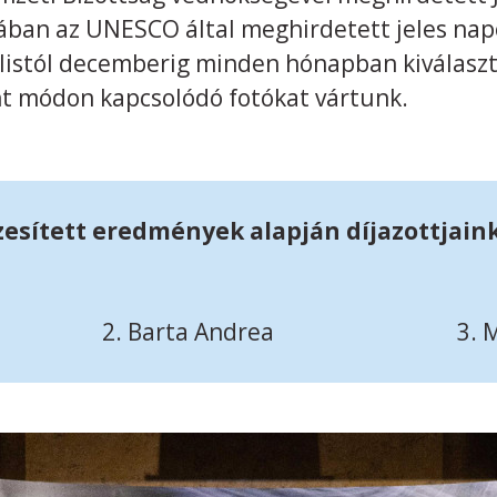
ban az UNESCO által meghirdetett jeles nap
ilistól decemberig minden hónapban kiválaszt
nt módon kapcsolódó fotókat vártunk.
szesített eredmények alapján díjazottjain
ila 2. Barta Andrea 3. Mátra