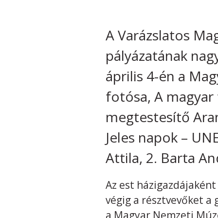
A Varázslatos Ma
pályázatának nagyd
április 4-én a M
fotósa, A magyar 
megtestesítő Aran
Jeles napok – UNE
Attila, 2. Barta A
Az est házigazdájaként
végig a résztvevőket a 
a Magyar Nemzeti Múzeu