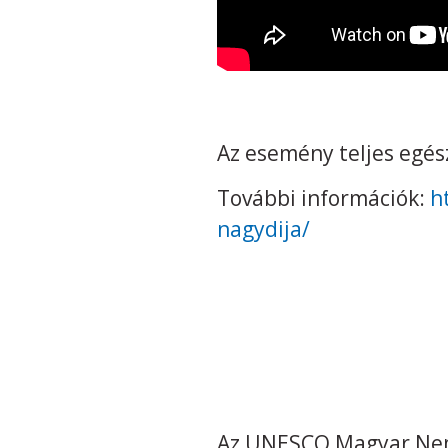
Az esemény teljes egé
További információk:
h
nagydija/
Az UNESCO Magyar Nemz