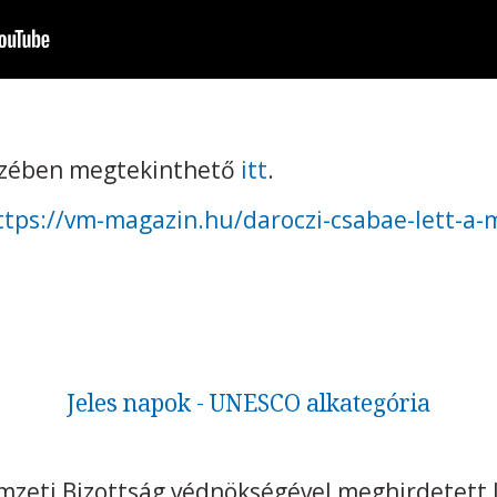
szében megtekinthető
itt
.
ttps://vm-magazin.hu/daroczi-csabae-lett-a-
Jeles napok - UNESCO alkategória
eti Bizottság védnökségével meghirdetett J