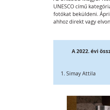
UNESCO című kategóriá
fotókat beküldeni. Ápr
ahhoz direkt vagy elvo
A 2022. évi ös
1. Simay Att