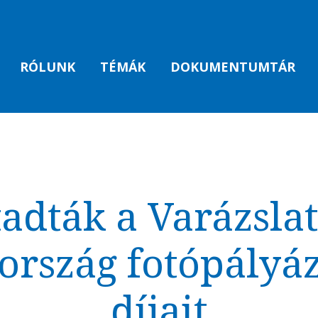
RÓLUNK
TÉMÁK
DOKUMENTUMTÁR
adták a Varázsla
rszág fotópályá
díjait