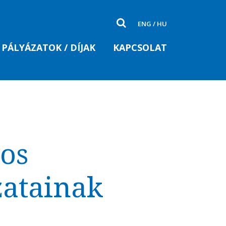
ENG
/
HU
PÁLYÁZATOK / DÍJAK
KAPCSOLAT
tos
zatainak