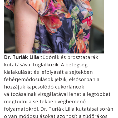
Dr. Turiák Lilla
tüdőrák és prosztatarák
kutatásával foglalkozik. A betegség
kialakulását és lefolyását a sejtekben
fehérjemódosulások jelzik, elsősorban a
hozzájuk kapcsolódó cukorláncok
változásainak vizsgálatával lehet a legtöbbet
megtudni a sejtekben végbemenő
folyamatokról. Dr. Turiák Lilla kutatásai során
olyan módosulásokat azonosít a tüdőrákos