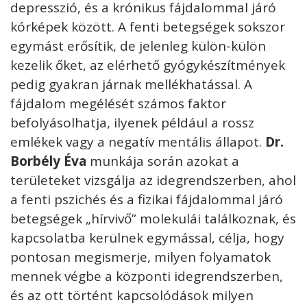
depresszió, és a krónikus fájdalommal járó
kórképek között. A fenti betegségek sokszor
egymást erősítik, de jelenleg külön-külön
kezelik őket, az elérhető gyógykészítmények
pedig gyakran járnak mellékhatással. A
fájdalom megélését számos faktor
befolyásolhatja, ilyenek például a rossz
emlékek vagy a negatív mentális állapot.
Dr.
Borbély Éva
munkája során azokat a
területeket vizsgálja az idegrendszerben, ahol
a fenti pszichés és a fizikai fájdalommal járó
betegségek „hírvivő” molekulái találkoznak, és
kapcsolatba kerülnek egymással, célja, hogy
pontosan megismerje, milyen folyamatok
mennek végbe a központi idegrendszerben,
és az ott történt kapcsolódások milyen