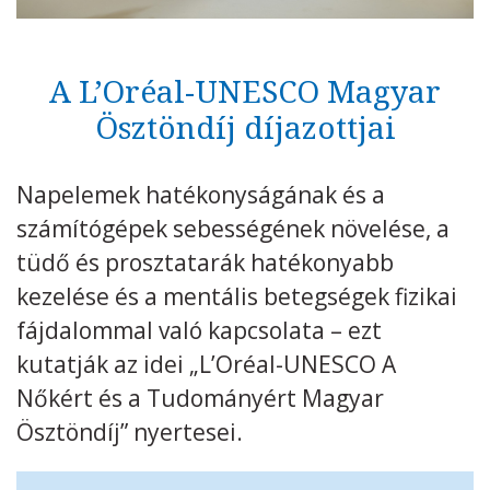
Kövess minket
unescohungary
A L’Oréal-UNESCO Magyar
Adatkezelési tájékoztató
Impresszum
Technikai információk
RSS
Ösztöndíj díjazottjai
Napelemek hatékonyságának és a
számítógépek sebességének növelése, a
tüdő és prosztatarák hatékonyabb
kezelése és a mentális betegségek fizikai
fájdalommal való kapcsolata – ezt
kutatják az idei „L’Oréal-UNESCO A
Nőkért és a Tudományért Magyar
Ösztöndíj” nyertesei.