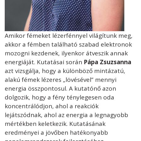
Amikor fémeket lézerfénnyel világítunk meg,
akkor a fémben található szabad elektronok
mozogni kezdenek, ilyenkor átveszik annak
energiáját. Kutatásai során
Pápa Zsuzsanna
azt vizsgálja, hogy a különböző mintázatú,
alakú fémek lézeres „lövésével” mennyi
energia összpontosul. A kutatónő azon
dolgozik, hogy a fény ténylegesen oda
koncentrálódjon, ahol a reakciók
lejátszódnak, ahol az energia a legnagyobb
mértékben keletkezik. Kutatásának
eredményei a jövőben hatékonyabb