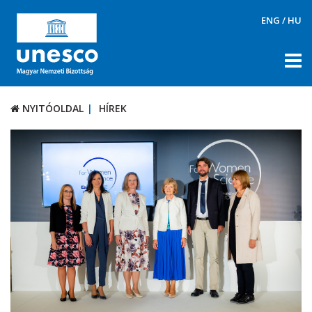
ENG
/
HU
NYITÓOLDAL
HÍREK
NYITÓOLDAL
HÍREK
RÓLUNK
TÉMÁK
DOKUMENTUMTÁR
PÁLYÁZATOK / DÍJAK
KAPCSOLAT