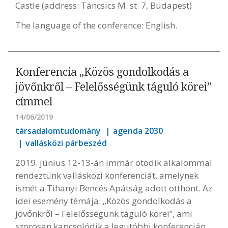
Castle (address: Táncsics M. st. 7, Budapest)
The language of the conference: English.
Konferencia „Közös gondolkodás a
jövőnkről – Felelősségünk táguló körei”
címmel
14/06/2019
társadalomtudomány
agenda 2030
vallásközi párbeszéd
2019. június 12-13-án immár ötödik alkalommal
rendeztünk vallásközi konferenciát, amelynek
ismét a Tihanyi Bencés Apátság adott otthont. Az
idei esemény témája: „Közös gondolkodás a
jövőnkről – Felelősségünk táguló körei”, ami
szorosan kapcsolódik a legutóbbi konferencián