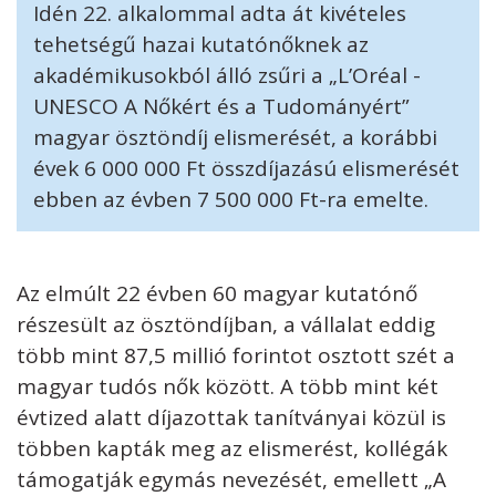
Idén 22. alkalommal adta át kivételes
tehetségű hazai kutatónőknek az
akadémikusokból álló zsűri a „L’Oréal -
UNESCO A Nőkért és a Tudományért”
magyar ösztöndíj elismerését, a korábbi
évek 6 000 000 Ft összdíjazású elismerését
ebben az évben 7 500 000 Ft-ra emelte.
Az elmúlt 22 évben 60 magyar kutatónő
részesült az ösztöndíjban, a vállalat eddig
több mint 87,5 millió forintot osztott szét a
magyar tudós nők között. A több mint két
évtized alatt díjazottak tanítványai közül is
többen kapták meg az elismerést, kollégák
támogatják egymás nevezését, emellett „A