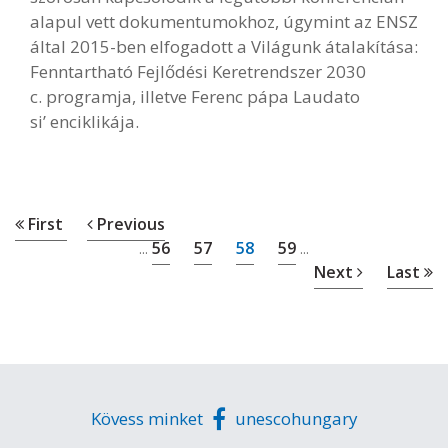
alapul vett dokumentumokhoz, úgymint az ENSZ
által 2015-ben elfogadott a Világunk átalakítása:
Fenntartható Fejlődési Keretrendszer 2030
c. programja, illetve Ferenc pápa Laudato
si’ enciklikája.
First
Previous
56
57
58
59
...
...
Next
Last
Kövess minket
unescohungary