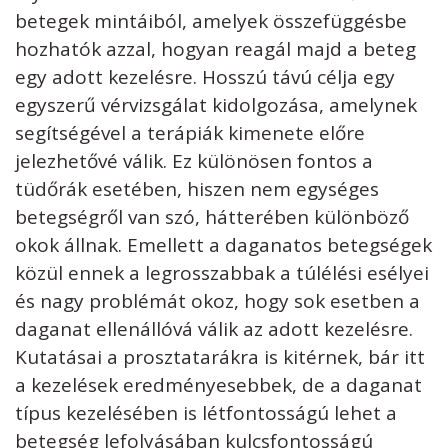
betegek mintáiból, amelyek összefüggésbe
hozhatók azzal, hogyan reagál majd a beteg
egy adott kezelésre. Hosszú távú célja egy
egyszerű vérvizsgálat kidolgozása, amelynek
segítségével a terápiák kimenete előre
jelezhetővé válik. Ez különösen fontos a
tüdőrák esetében, hiszen nem egységes
betegségről van szó, hátterében különböző
okok állnak. Emellett a daganatos betegségek
közül ennek a legrosszabbak a túlélési esélyei
és nagy problémát okoz, hogy sok esetben a
daganat ellenállóvá válik az adott kezelésre.
Kutatásai a prosztatarákra is kitérnek, bár itt
a kezelések eredményesebbek, de a daganat
típus kezelésében is létfontosságú lehet a
betegség lefolyásában kulcsfontosságú