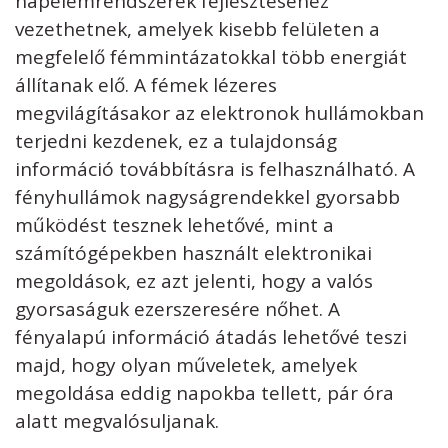
napelemrendszerek fejlesztéséhez
vezethetnek, amelyek kisebb felületen a
megfelelő fémmintázatokkal több energiát
állítanak elő. A fémek lézeres
megvilágításakor az elektronok hullámokban
terjedni kezdenek, ez a tulajdonság
információ továbbításra is felhasználható. A
fényhullámok nagyságrendekkel gyorsabb
működést tesznek lehetővé, mint a
számítógépekben használt elektronikai
megoldások, ez azt jelenti, hogy a valós
gyorsaságuk ezerszeresére nőhet. A
fényalapú információ átadás lehetővé teszi
majd, hogy olyan műveletek, amelyek
megoldása eddig napokba tellett, pár óra
alatt megvalósuljanak.