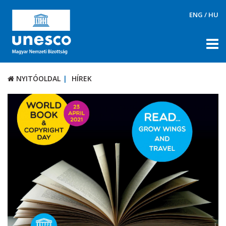
ENG
/
HU
NYITÓOLDAL
HÍREK
NYITÓOLDAL
HÍREK
RÓLUNK
TÉMÁK
DOKUMENTUMTÁR
PÁLYÁZATOK / DÍJAK
KAPCSOLAT