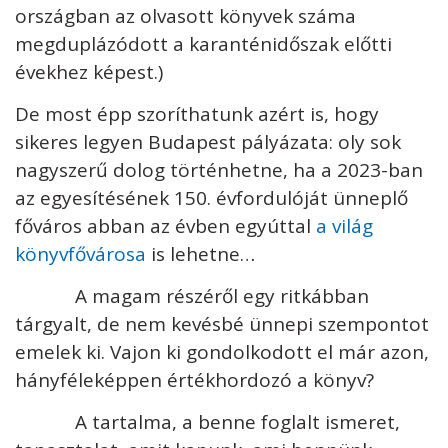
országban az olvasott könyvek száma
megduplázódott a karanténidőszak előtti
évekhez képest.)
De most épp szoríthatunk azért is, hogy
sikeres legyen Budapest pályázata: oly sok
nagyszerű dolog történhetne, ha a 2023-ban
az egyesítésének 150. évfordulóját ünneplő
főváros abban az évben egyúttal
a világ
könyvfővárosa
is lehetne…
A magam részéről egy ritkábban
tárgyalt, de nem kevésbé ünnepi szempontot
emelek ki. Vajon ki gondolkodott el már azon,
hányféleképpen értékhordozó a könyv?
A tartalma, a benne foglalt ismeret,