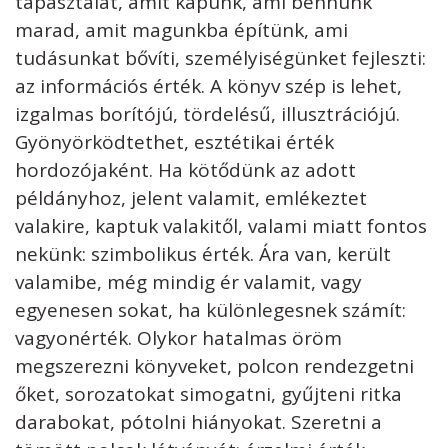
tapasztalat, amit kapunk, ami bennünk
marad, amit magunkba építünk, ami
tudásunkat bővíti, személyiségünket fejleszti:
az információs érték. A könyv szép is lehet,
izgalmas borítójú, tördelésű, illusztrációjú.
Gyönyörködtethet, esztétikai érték
hordozójaként. Ha kötődünk az adott
példányhoz, jelent valamit, emlékeztet
valakire, kaptuk valakitől, valami miatt fontos
nekünk: szimbolikus érték. Ára van, került
valamibe, még mindig ér valamit, vagy
egyenesen sokat, ha különlegesnek számít:
vagyonérték. Olykor hatalmas öröm
megszerezni könyveket, polcon rendezgetni
őket, sorozatokat simogatni, gyűjteni ritka
darabokat, pótolni hiányokat. Szeretni a