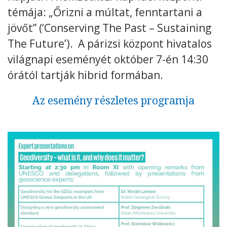
témája: „Őrizni a múltat, fenntartani a
jövőt” (‘Conserving The Past – Sustaining
The Future’). A párizsi központ hivatalos
világnapi eseményét október 7-én 14:30
órától tartják hibrid formában.
Az esemény részletes programja