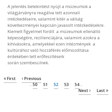
A jelentés betekintést nyújt a múzeumok a
világjárványra reagálva tett azonnali
intézkedéseire, valamint kitér a válság
következményei kapcsán javasolt intézkedésekre.
Kiemelt figyelmet fordít a múzeumok ellenálló
képességére, rezilienciájára, valamint azokra a
kihívásokra, amelyekkel ezen intézmények a
kultúrához való hozzáférés előmozdítása
érdekében tett erőfeszítéseik
során szembesülnek.
First
Previous
50
51
52
53
54
...
...
Next
Last