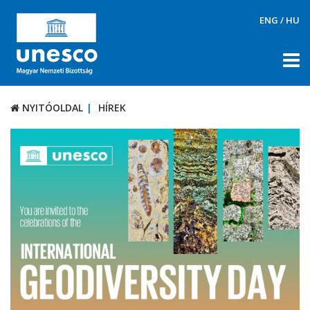
ENG
/
HU
NYITÓOLDAL
HÍREK
NYITÓOLDAL
HÍREK
RÓLUNK
TÉMÁK
DOKUMENTUMTÁR
PÁLYÁZATOK / DÍJAK
KAPCSOLAT