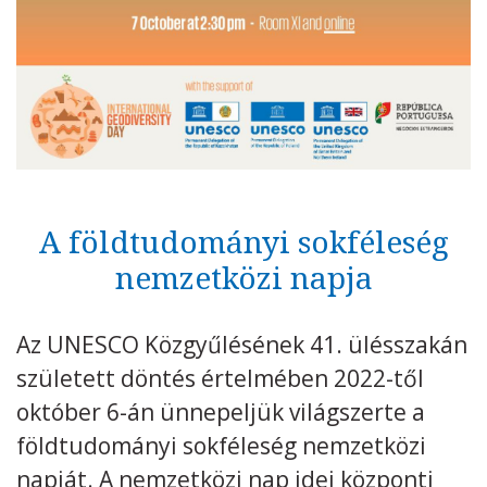
Kövess minket
unescohungary
Adatkezelési tájékoztató
Impresszum
Technikai információk
RSS
A földtudományi sokféleség
nemzetközi napja
Az UNESCO Közgyűlésének 41. ülésszakán
született döntés értelmében 2022-től
október 6-án ünnepeljük világszerte a
földtudományi sokféleség nemzetközi
napját. A nemzetközi nap idei központi