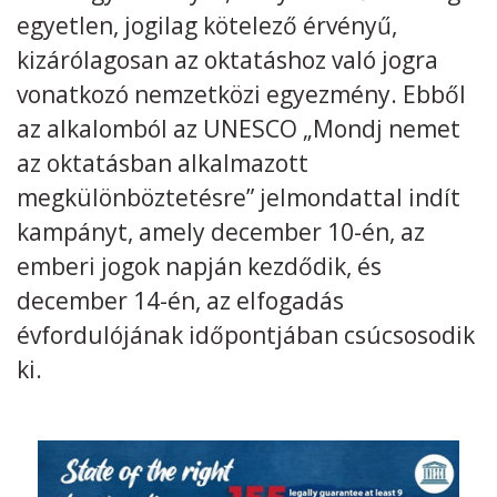
egyetlen, jogilag kötelező érvényű,
Kövess minket
unescohungary
kizárólagosan az oktatáshoz való jogra
vonatkozó nemzetközi egyezmény. Ebből
Adatkezelési tájékoztató
Impresszum
Technikai információk
RSS
az alkalomból az UNESCO „Mondj nemet
az oktatásban alkalmazott
megkülönböztetésre” jelmondattal indít
kampányt, amely december 10-én, az
emberi jogok napján kezdődik, és
december 14-én, az elfogadás
évfordulójának időpontjában csúcsosodik
ki.