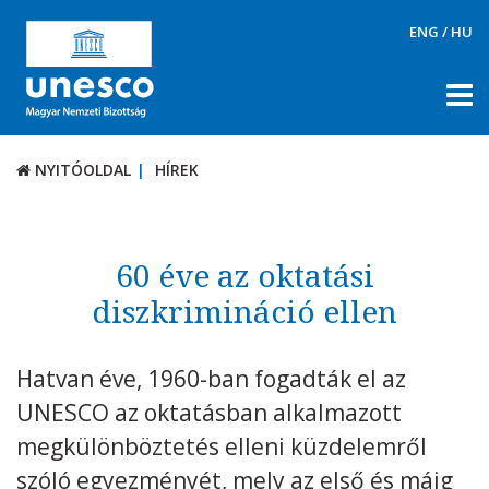
ENG
/
HU
NYITÓOLDAL
HÍREK
NYITÓOLDAL
HÍREK
RÓLUNK
TÉMÁK
60 éve az oktatási
DOKUMENTUMTÁR
diszkrimináció ellen
PÁLYÁZATOK / DÍJAK
Hatvan éve, 1960-ban fogadták el az
KAPCSOLAT
UNESCO az oktatásban alkalmazott
megkülönböztetés elleni küzdelemről
szóló egyezményét, mely az első és máig