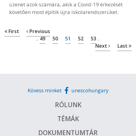
üzenet azok számára, akik a Covid-19 érkezését
követően most építik újra iskolarendszerüket.
First
Previous
49
50
51
52
53
...
...
Next
Last
Kövess minket
unescohungary
RÓLUNK
TÉMÁK
DOKUMENTUMTÁR