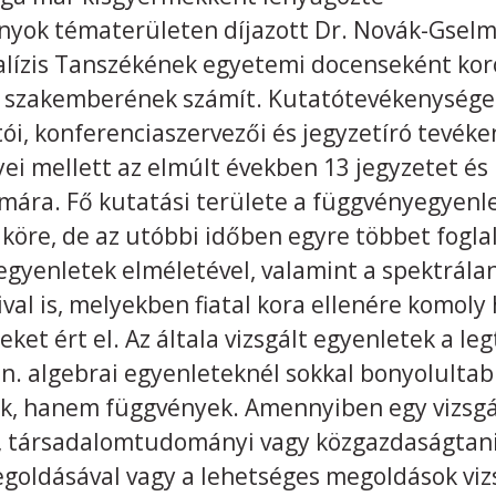
ok tématerületen díjazott Dr. Novák-Gselma
lízis Tanszékének egyetemi docenseként koro
 szakemberének számít. Kutatótevékenysége 
i, konferenciaszervezői és jegyzetíró tevékeny
 mellett az elmúlt években 13 jegyzetet és 
mára. Fő kutatási területe a függvényegyenle
öre, de az utóbbi időben egyre többet foglalk
gyenletek elméletével, valamint a spektrálana
l is, melyekben fiatal kora ellenére komoly 
t ért el. Az általa vizsgált egyenletek a le
ún. algebrai egyenleteknél sokkal bonyolulta
, hanem függvények. Amennyiben egy vizsgál
iai, társadalomtudományi vagy közgazdaságtan
egoldásával vagy a lehetséges megoldások viz