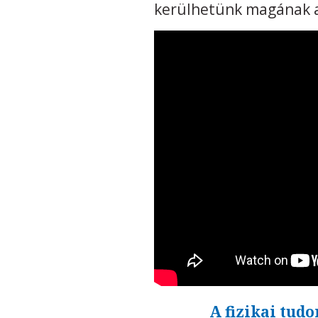
kerülhetünk magának a 
A fizikai tud