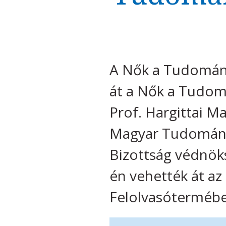
A Nők a Tudomány
át a Nők a Tudomá
Prof. Hargittai 
Magyar Tudomány
Bizottság védnöks
én vehették át a
Felolvasóterméb