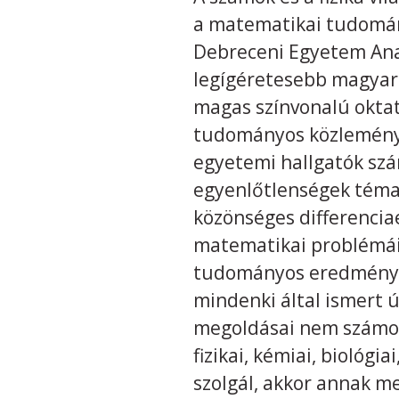
a matematikai tudomány
Debreceni Egyetem Ana
legígéretesebb magyar
magas színvonalú oktató
tudományos közleményei
egyetemi hallgatók szá
egyenlőtlenségek témak
közönséges differenciae
matematikai problémáiva
tudományos eredményeke
mindenki által ismert 
megoldásai nem számok
fizikai, kémiai, biológ
szolgál, akkor annak m