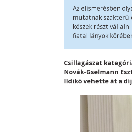
Az elismerésben oly
mutatnak szakterüle
készek részt vállal
fiatal lányok körébe
Csillagászat kategór
Novák-Gselmann Eszt
Ildikó vehette át a díj