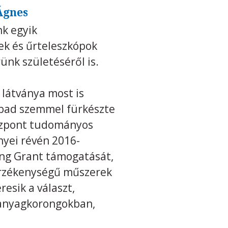
 Ágnes
nk egyik
ek és űrteleszkópok
nk születéséről is.
k látványa most is
abad szemmel fürkészte
óközpont tudományos
nyei révén 2016-
ting Grant támogatását,
 érzékenységű műszerek
esik a választ,
vő anyagkorongokban,