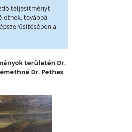
edő teljesítményt
életnek, továbbá
népszerűsítésében a
mányok területén Dr.
Némethné Dr. Pethes