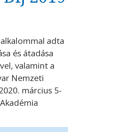
 alkalommal adta
ása és átadása
el, valamint a
ar Nemzeti
2020. március 5-
s Akadémia