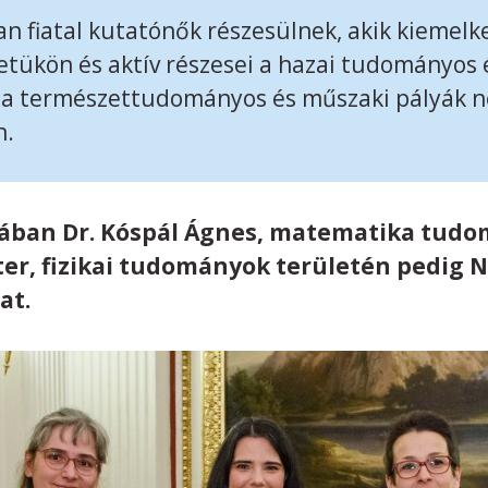
an fiatal kutatónők részesülnek, akik kiemelk
tükön és aktív részesei a hazai tudományos 
ni a természettudományos és műszaki pályák 
n.
iában Dr. Kóspál Ágnes, matematika tudo
er, fizikai tudományok területén pedig 
at.