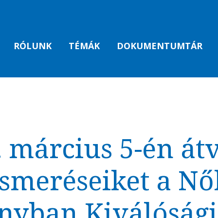
RÓLUNK
TÉMÁK
DOKUMENTUMTÁR
 március 5-én át
ismeréseiket a Nő
yban Kiválósági 