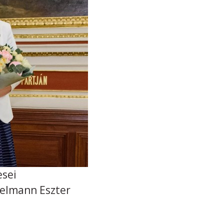
esei
selmann Eszter