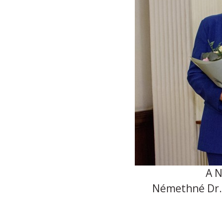
A N
Némethné Dr. 