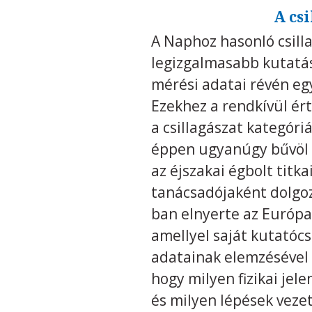
A csi
A Naphoz hasonló csill
legizgalmasabb kutatás
mérési adatai révén e
Ezekhez a rendkívül ér
a csillagászat kategóriá
éppen ugyanúgy bűvöl 
az éjszakai égbolt tit
tanácsadójaként dolgoz
ban elnyerte az Európai
amellyel saját kutatóc
adatainak elemzésével 
hogy milyen fizikai jel
és milyen lépések vez