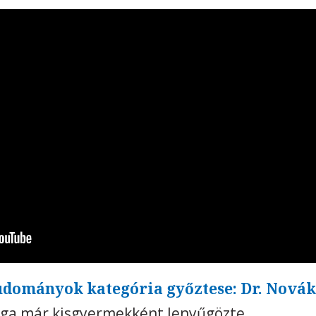
dományok kategória győztese: Dr. Nová
ilága már kisgyermekként lenyűgözte