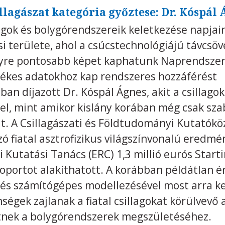
llagászat kategória győztese: Dr. Kóspál
agok és bolygórendszereik keletkezése napjai
i területe, ahol a csúcstechnológiájú távcsöv
gyre pontosabb képet kaphatunk Naprendszerü
tékes adatokhoz kap rendszeres hozzáférést
ban díjazott Dr. Kóspál Ágnes, akit a csillago
el, mint amikor kislány korában még csak sz
kait. A Csillagászati és Földtudományi Kutat
ó fiatal asztrofizikus világszínvonalú eredmé
 Kutatási Tanács (ERC) 1,3 millió eurós Star
soportot alakíthatott. A korábban példátlan
és számítógépes modellezésével most arra ker
enségek zajlanak a fiatal csillagokat körülve
etnek a bolygórendszerek megszületéséhez.