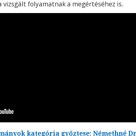
vizsgált folyamatnak a megértéséhez is.
ományok kategória győztese: Némethné Dr.