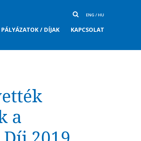
ENG
/
HU
PÁLYÁZATOK / DÍJAK
KAPCSOLAT
vették
k a
Díj 2019