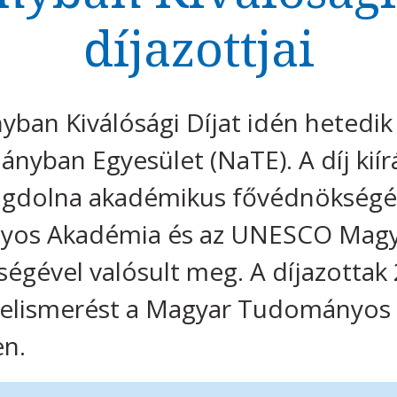
díjazottjai
ban Kiválósági Díjat idén hetedik
nyban Egyesület (NaTE). A díj kiír
Magdolna akadémikus fővédnökségév
os Akadémia és az UNESCO Magy
égével valósult meg. A díjazottak 
z elismerést a Magyar Tudományo
en.