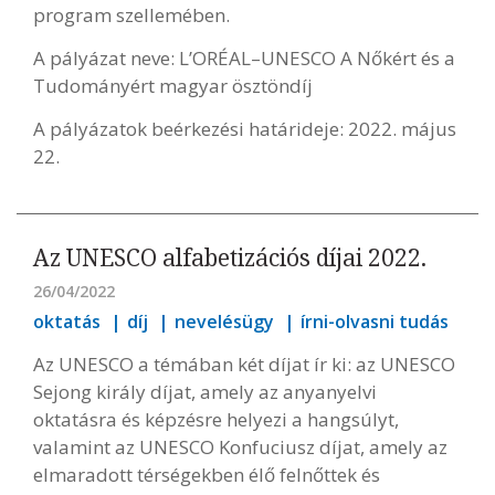
program szellemében.
A pályázat neve: L’ORÉAL–UNESCO A Nőkért és a
Tudományért magyar ösztöndíj
A pályázatok beérkezési határideje: 2022. május
22.
Az UNESCO alfabetizációs díjai 2022.
26/04/2022
oktatás
díj
nevelésügy
írni-olvasni tudás
Az UNESCO a témában két díjat ír ki: az UNESCO
Sejong király díjat, amely az anyanyelvi
oktatásra és képzésre helyezi a hangsúlyt,
valamint az UNESCO Konfuciusz díjat, amely az
elmaradott térségekben élő felnőttek és