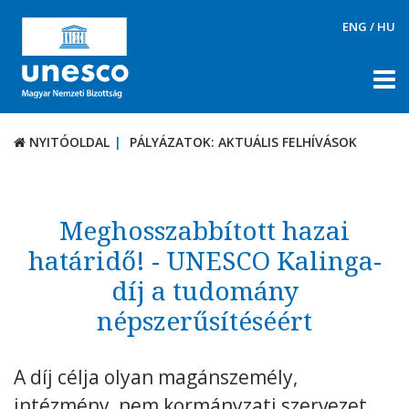
ENG
/
HU
NYITÓOLDAL
PÁLYÁZATOK: AKTUÁLIS FELHÍVÁSOK
NYITÓOLDAL
PÁLYÁZATOK: AKTUÁLIS FELHÍVÁSOK
RÓLUNK
TÉMÁK
Meghosszabbított hazai
DOKUMENTUMTÁR
határidő! - UNESCO Kalinga-
díj a tudomány
PÁLYÁZATOK / DÍJAK
népszerűsítéséért
Aktuális felhívások
UNESCO díjak
A díj célja olyan magánszemély,
KAPCSOLAT
intézmény, nem kormányzati szervezet