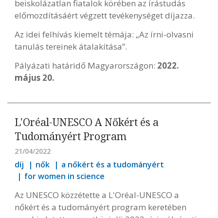
beiskolázatlan fiatalok körében az írástudás
előmozdításáért végzett tevékenységet díjazza.
Az idei felhívás kiemelt témája: „Az írni-olvasni
tanulás tereinek átalakítása”.
Pályázati határidő Magyarországon:
2022.
május 20.
L'Oréal-UNESCO A Nőkért és a
Tudományért Program
21/04/2022
díj
nők
a nőkért és a tudományért
for women in science
Az UNESCO közzétette a L'Oréal-UNESCO a
nőkért és a tudományért program keretében