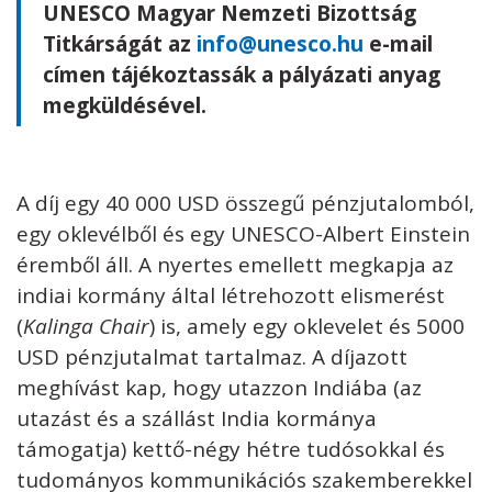
UNESCO Magyar Nemzeti Bizottság
Titkárságát az
info@unesco.hu
e-mail
címen tájékoztassák a pályázati anyag
megküldésével.
A díj egy 40 000 USD összegű pénzjutalomból,
egy oklevélből és egy UNESCO-Albert Einstein
éremből áll. A nyertes emellett megkapja az
indiai kormány által létrehozott elismerést
(
Kalinga Chair
) is, amely egy oklevelet és 5000
USD pénzjutalmat tartalmaz. A díjazott
meghívást kap, hogy utazzon Indiába (az
utazást és a szállást India kormánya
támogatja) kettő-négy hétre tudósokkal és
tudományos kommunikációs szakemberekkel