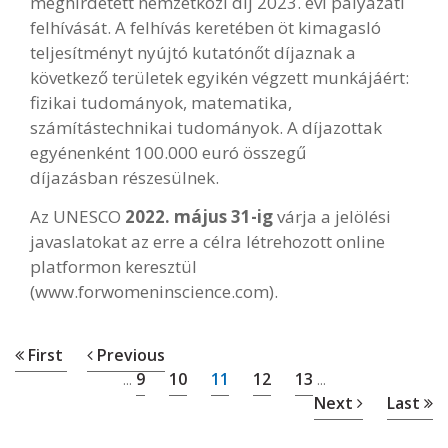
meghirdetett nemzetközi díj 2023. évi pályázati
felhívását. A felhívás keretében öt kimagasló
teljesítményt nyújtó kutatónőt díjaznak a
következő területek egyikén végzett munkájáért:
fizikai tudományok, matematika,
számítástechnikai tudományok. A díjazottak
egyénenként 100.000 euró összegű
díjazásban részesülnek.
Az UNESCO
2022. május 31-ig
várja a jelölési
javaslatokat az erre a célra létrehozott online
platformon keresztül
(www.forwomeninscience.com).
First
Previous
9
10
11
12
13
...
...
Next
Last