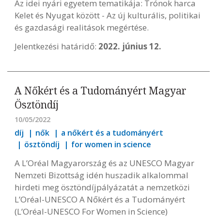
Az idei nyári egyetem tematikája: Trónok harca
Kelet és Nyugat között - Az új kulturális, politikai
és gazdasági realitások megértése.
Jelentkezési határidő:
2022. június 12.
A Nőkért és a Tudományért Magyar
Ösztöndíj
10/05/2022
díj
nők
a nőkért és a tudományért
ösztöndíj
for women in science
A L’Oréal Magyarország és az UNESCO Magyar
Nemzeti Bizottság idén huszadik alkalommal
hirdeti meg ösztöndíjpályázatát a nemzetközi
L’Oréal-UNESCO A Nőkért és a Tudományért
(L’Oréal-UNESCO For Women in Science)