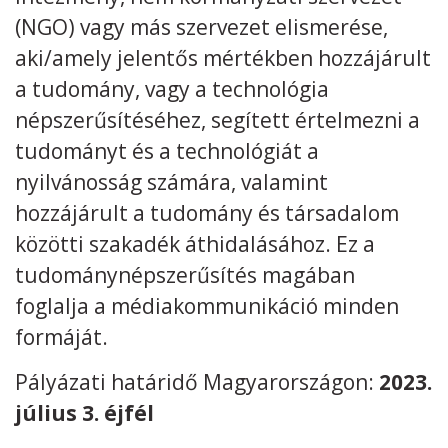
(NGO) vagy más szervezet elismerése,
aki/amely jelentős mértékben hozzájárult
a tudomány, vagy a technológia
népszerűsítéséhez, segített értelmezni a
Kövess minket
unescohungary
tudományt és a technológiát a
Adatkezelési tájékoztató
Impresszum
Technikai információk
nyilvánosság számára, valamint
RSS
hozzájárult a tudomány és társadalom
közötti szakadék áthidalásához. Ez a
tudománynépszerűsítés magában
foglalja a médiakommunikáció minden
formáját.
Pályázati határidő Magyarországon:
2023.
július 3. éjfél