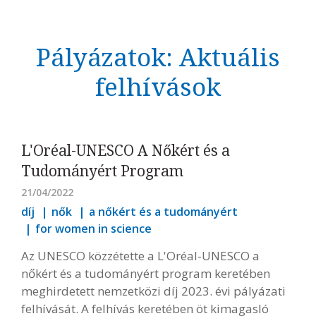
Pályázatok: Aktuális
felhívások
Kövess minket
unescohungary
Adatkezelési tájékoztató
Impresszum
Technikai információk
RSS
L'Oréal-UNESCO A Nőkért és a
Tudományért Program
21/04/2022
díj
nők
a nőkért és a tudományért
for women in science
Az UNESCO közzétette a L'Oréal-UNESCO a
nőkért és a tudományért program keretében
meghirdetett nemzetközi díj 2023. évi pályázati
felhívását. A felhívás keretében öt kimagasló