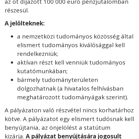
az öt díjazott 100 000 euró pénzjutalomban
részesül.
A jelölteknek:
a nemzetközi tudományos közösség által
elismert tudományos kiválósággal kell
rendelkezniük;
aktívan részt kell venniük tudományos
kutatómunkában;
bármely tudományterületen
dolgozhatnak (a hivatalos felhívásban
meghatározott tudományágak szerint).
A pályázaton való részvétel nincs korhatárhoz
kötve. A pályázatot egy elismert tudósnak kell
benyújtania, az önjelölést a statútum
kizárja.
A pályázat benyújtására jogosult