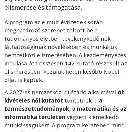
elismerése és támogatása.
A program az elmúlt évtizedek során
meghatározó szerepet töltött be a
Kövess minket
unescohungary
tudományos életben tevékenykedő nők
láthatóságának növelésében és munkájuk
Adatkezelési tájékoztató
Impresszum
Technikai információk
RSS
nemzetközi elismerésében. A kezdeményezés
indulása óta összesen 142 kutató részesült az
elismerésben, közülük heten később Nobel-
díjat is kaptak.
A 2027-es nemzetközi díjátadó alkalmával
öt
kivételes női kutatót
tüntetnek ki
a
természettudományok, a matematika és az
informatika területén
végzett kiemelkedő
munkásságukért. A program keretében mind