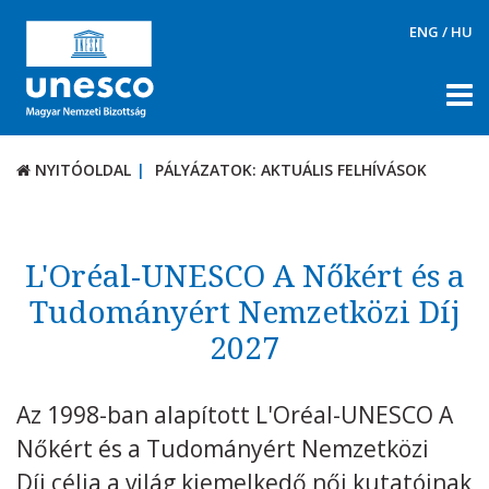
ENG
/
HU
NYITÓOLDAL
PÁLYÁZATOK: AKTUÁLIS FELHÍVÁSOK
NYITÓOLDAL
PÁLYÁZATOK: AKTUÁLIS FELHÍVÁSOK
RÓLUNK
TÉMÁK
L'Oréal-UNESCO A Nőkért és a
Tudományért Nemzetközi Díj
DOKUMENTUMTÁR
2027
PÁLYÁZATOK / DÍJAK
Aktuális felhívások
Az 1998-ban alapított L'Oréal-UNESCO A
UNESCO díjak
Nőkért és a Tudományért Nemzetközi
KAPCSOLAT
Díj célja a világ kiemelkedő női kutatóinak