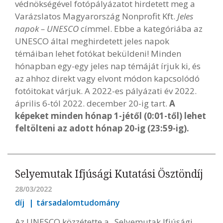
védnökségével fotópályázatot hirdetett meg a
Varázslatos Magyarország Nonprofit Kft.
Jeles
napok – UNESCO
címmel. Ebbe a kategóriába az
UNESCO által meghirdetett jeles napok
témáiban lehet fotókat beküldeni! Minden
hónapban egy-egy jeles nap témáját írjuk ki, és
az ahhoz direkt vagy elvont módon kapcsolódó
fotóitokat várjuk. A 2022-es pályázati év 2022.
április 6-tól 2022. december 20-ig tart.
A
képeket minden hónap 1-jétől (0:01-től) lehet
feltölteni az adott hónap 20-ig (23:59-ig).
Selyemutak Ifjúsági Kutatási Ösztöndíj
28/03/2022
díj
társadalomtudomány
Az UNESCO közzétette a „Selyemutak Ifjúsági