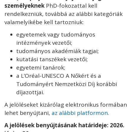
személyeknek
PhD-fokozattal kell
rendelkezniük, továbbá az alábbi kategóriák
valamelyikébe kell tartozniuk:
egyetemek vagy tudományos
intézmények vezetői;
tudományos akadémiák tagjai;
kutatási tanszékek vezetői;
egyetemi tanárok;
a L’Oréal-UNESCO A Nőkért és a
Tudományért Nemzetközi Díj korábbi
díjazottjai.
A jelöléseket kizárólag elektronikus formában
lehet benyújtani,
az alábbi platformon
.
A jelölések benyújtásának határideje: 2026.