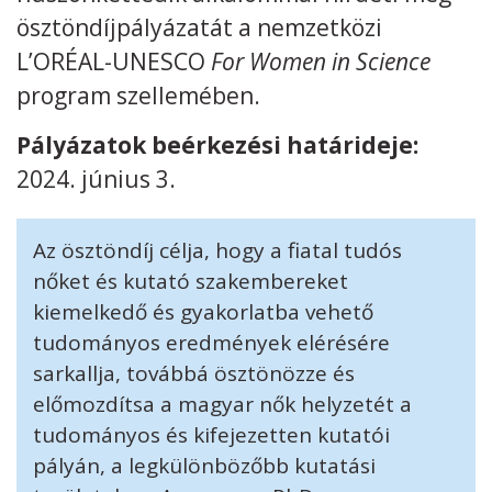
ösztöndíjpályázatát a nemzetközi
L’ORÉAL-UNESCO
For Women in Science
program szellemében.
Kövess minket
unescohungary
Pályázatok beérkezési határideje:
2024. június 3.
Adatkezelési tájékoztató
Impresszum
Technikai információk
RSS
Az ösztöndíj célja, hogy a fiatal tudós
nőket és kutató szakembereket
kiemelkedő és gyakorlatba vehető
tudományos eredmények elérésére
sarkallja, továbbá ösztönözze és
előmozdítsa a magyar nők helyzetét a
tudományos és kifejezetten kutatói
pályán, a legkülönbözőbb kutatási