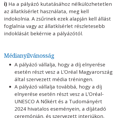
i)
Ha a pályázó kutatásához nélkülözhetetlen
az állatkísérlet használata, meg kell
indokolnia. A zsűrinek ezek alapján kell állást
foglalnia vagy az állatkísérlet részletesebb
indoklását bekérnie a pályázótól.
Médianyilvánosság
A pályázó vállalja, hogy a díj elnyerése
esetén részt vesz a L’Oréal Magyarország
által szervezett média tréningen.
A pályázó vállalja továbbá, hogy a díj
elnyerése esetén részt vesz a L’Oréal-
UNESCO A Nőkért és a Tudományért
2024 hivatalos eseményein, a díjátadó
ceremónián, és szervezett interjúkon,