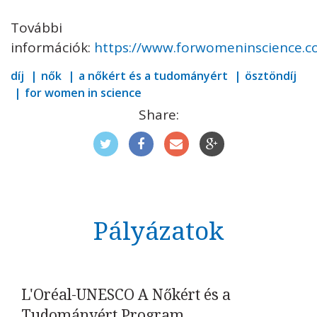
További
információk:
https://www.forwomeninscience.c
díj
nők
a nőkért és a tudományért
ösztöndíj
for women in science
Share:
Pályázatok
L'Oréal-UNESCO A Nőkért és a
Tudományért Program