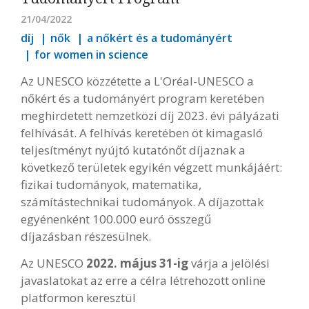
21/04/2022
díj
nők
a nőkért és a tudományért
for women in science
Az UNESCO közzétette a L'Oréal-UNESCO a
nőkért és a tudományért program keretében
meghirdetett nemzetközi díj 2023. évi pályázati
felhívását. A felhívás keretében öt kimagasló
teljesítményt nyújtó kutatónőt díjaznak a
következő területek egyikén végzett munkájáért:
fizikai tudományok, matematika,
számítástechnikai tudományok. A díjazottak
egyénenként 100.000 euró összegű
díjazásban részesülnek.
Az UNESCO
2022. május 31-ig
várja a jelölési
javaslatokat az erre a célra létrehozott online
platformon keresztül