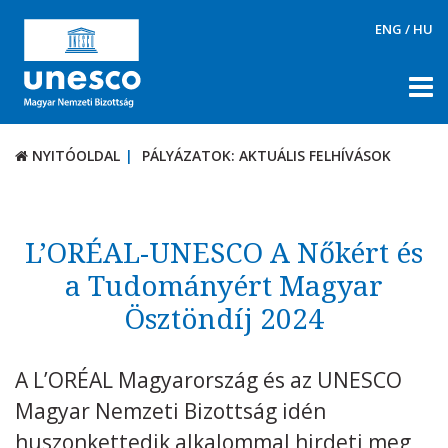
ENG
/
HU
NYITÓOLDAL
PÁLYÁZATOK: AKTUÁLIS FELHÍVÁSOK
NYITÓOLDAL
PÁLYÁZATOK: AKTUÁLIS FELHÍVÁSOK
RÓLUNK
TÉMÁK
L’ORÉAL-UNESCO A Nőkért és
DOKUMENTUMTÁR
a Tudományért Magyar
Ösztöndíj 2024
PÁLYÁZATOK / DÍJAK
Aktuális felhívások
A L’ORÉAL Magyarország és az UNESCO
UNESCO díjak
Magyar Nemzeti Bizottság idén
KAPCSOLAT
huszonkettedik alkalommal hirdeti meg