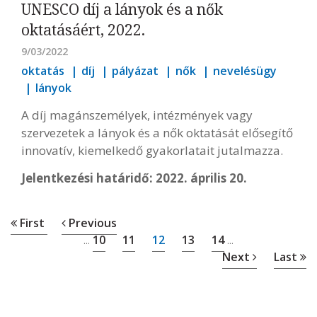
UNESCO díj a lányok és a nők
oktatásáért, 2022.
9/03/2022
oktatás
díj
pályázat
nők
nevelésügy
lányok
A díj magánszemélyek, intézmények vagy
szervezetek a lányok és a nők oktatását elősegítő
innovatív, kiemelkedő gyakorlatait jutalmazza.
Jelentkezési határidő: 2022. április 20.
First
Previous
10
11
12
13
14
...
...
Next
Last