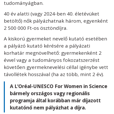
tudományágban.
40 év alatti (vagy 2024-ben 40. életévüket
betöltő) nők pályázhatnak három, egyenként
2 500 000 Ft-os ösztöndíjra.
A kiskorú gyermeket nevelő kutató esetében
a pályázó kutató kérésére a pályázati
korhatár megnövelhető: gyermekenként 2
évvel vagy a tudományos fokozatszerzést
követően gyermeknevelési céllal igénybe vett
távollétek hosszával (ha az több, mint 2 év).
A L’Oréal-UNESCO For Women in Science
bármely országos vagy regionális
programja által korábban már díjazott
kutatónő nem pályázhat a díjra.