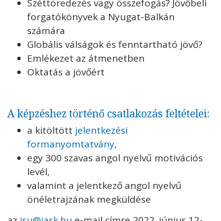
Széttöredezés vagy összefogás? Jövőbeli
forgatókönyvek a Nyugat-Balkán
számára
Globális válságok és fenntartható jövő?
Emlékezet az átmenetben
Oktatás a jövőért
A képzéshez történő csatlakozás feltételei:
a kitöltött
jelentkezési
formanyomtatvány
,
egy 300 szavas angol nyelvű motivációs
levél,
valamint a jelentkező angol nyelvű
önéletrajzának megküldése
az
isu@iask.hu
e-mail címre 2022. június 12-