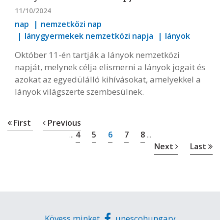
11/10/2024
nap
nemzetközi nap
lánygyermekek nemzetközi napja
lányok
Október 11-én tartják a lányok nemzetközi
napját, melynek célja elismerni a lányok jogait és
azokat az egyedülálló kihívásokat, amelyekkel a
lányok világszerte szembesülnek.
First
Previous
4
5
6
7
8
...
...
Next
Last
Kövess minket
unescohungary