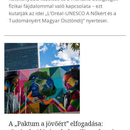
fizikai fájdalommal való kapcsolata – ezt
kutatják az idei „L’Oréal-UNESCO A Nőkért és a
Tudományért Magyar Ösztöndíj” nyertesei.
A „Paktum a jövőért” elfogadása: