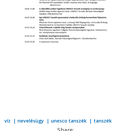
víz
nevelésügy
unesco tanszék
tanszék
Share: