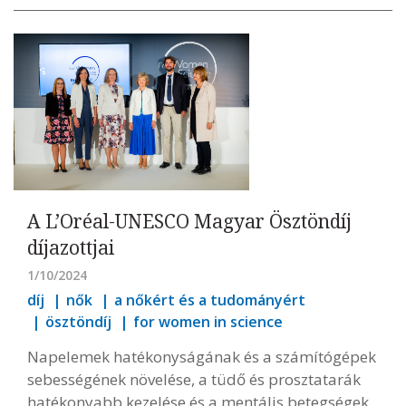
A L’Oréal-UNESCO Magyar Ösztöndíj
díjazottjai
1/10/2024
díj
nők
a nőkért és a tudományért
ösztöndíj
for women in science
Napelemek hatékonyságának és a számítógépek
sebességének növelése, a tüdő és prosztatarák
hatékonyabb kezelése és a mentális betegségek