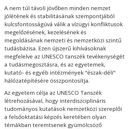
A nem túl távoli jövőben minden nemzet
jólétének és stabilitásának szempontjából
kulcsfontosságúvá válik a vízügyi konfliktusok
megelőzésének, kezelésének és
megoldásának nemzeti és nemzetközi szintű
tudásbázisa. Ezen újszerű kihívásoknak
megfelelve az UNESCO tanszék tevékenységét
a tudásmegosztásra, és az egyetemek,
kutató- és egyéb intézmények "észak-déli"
hálózatépítésére összpontosítja.
Az egyetem célja az UNESCO Tanszék
létrehozásával, hogy interdiszciplináris
tudományos kutatások nemzetközi szereplői
a felsőoktatási képzés keretében olyan
témákban teremtsenek gyümölcsöző