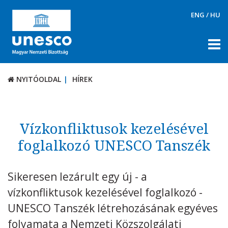
ENG
/
HU
NYITÓOLDAL
HÍREK
NYITÓOLDAL
HÍREK
RÓLUNK
TÉMÁK
Vízkonfliktusok kezelésével
DOKUMENTUMTÁR
foglalkozó UNESCO Tanszék
PÁLYÁZATOK / DÍJAK
Sikeresen lezárult egy új - a
KAPCSOLAT
vízkonfliktusok kezelésével foglalkozó -
UNESCO Tanszék létrehozásának egyéves
folyamata a Nemzeti Közszolgálati