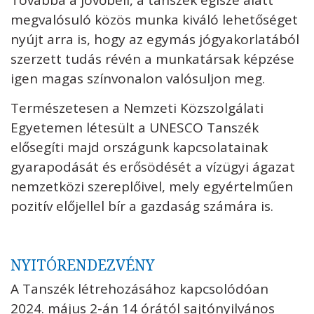
Továbbá a jövőbeli, a tanszék égisze alatt
megvalósuló közös munka kiváló lehetőséget
nyújt arra is, hogy az egymás jógyakorlatából
szerzett tudás révén a munkatársak képzése
igen magas színvonalon valósuljon meg.
Természetesen a Nemzeti Közszolgálati
Egyetemen létesült a UNESCO Tanszék
elősegíti majd országunk kapcsolatainak
gyarapodását és erősödését a vízügyi ágazat
nemzetközi szereplőivel, mely egyértelműen
pozitív előjellel bír a gazdaság számára is.
NYITÓRENDEZVÉNY
A Tanszék létrehozásához kapcsolódóan
2024. május 2-án 14 órától sajtónyilvános