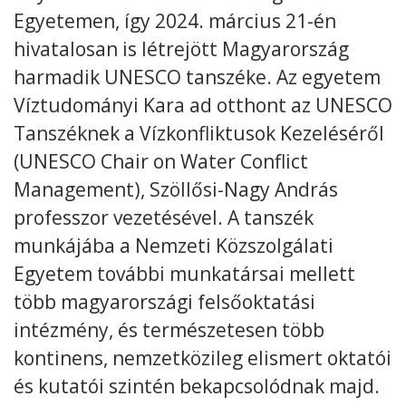
Egyetemen, így 2024. március 21-én
Kövess minket
unescohungary
hivatalosan is létrejött Magyarország
harmadik UNESCO tanszéke. Az egyetem
Adatkezelési tájékoztató
Impresszum
Technikai információk
RSS
Víztudományi Kara ad otthont az UNESCO
Tanszéknek a Vízkonfliktusok Kezeléséről
(UNESCO Chair on Water Conflict
Management), Szöllősi-Nagy András
professzor vezetésével. A tanszék
munkájába a Nemzeti Közszolgálati
Egyetem további munkatársai mellett
több magyarországi felsőoktatási
intézmény, és természetesen több
kontinens, nemzetközileg elismert oktatói
és kutatói szintén bekapcsolódnak majd.