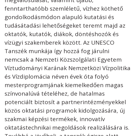
megvalósulását, valamint újabb,
fenntarthatóbb szemléletű, vízhez köthető
gondolkodásmódon alapuló kutatási és
tudásátadási lehetőségeket teremt majd az
oktatók, kutatók, diákok, döntéshozók és
vízügyi szakemberek között. Az UNESCO
Tanszék munkája így hozzá fog járulni
nemcsak a Nemzeti Közszolgálati Egyetem
Víztudományi Karának Nemzetközi Vízpolitika
és Vízdiplomácia néven évek óta folyó
mesterprogramjának kiemelkedően magas
színvonalúvá tételéhez, de hatalmas
potenciált biztosít a partnerintézményekkel
közös oktatási programok kidolgozására, új
szakmai képzési termékek, innovatív
oktatástechnikai megoldások realizálására is.