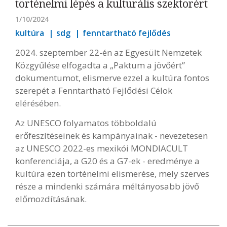
történelmi lépés a kulturális szektorért
1/10/2024
kultúra
sdg
fenntartható fejlődés
2024. szeptember 22-én az Egyesült Nemzetek
Közgyűlése elfogadta a „Paktum a jövőért”
dokumentumot, elismerve ezzel a kultúra fontos
szerepét a Fenntartható Fejlődési Célok
elérésében.
Az UNESCO folyamatos többoldalú
erőfeszítéseinek és kampányainak - nevezetesen
az UNESCO 2022-es mexikói MONDIACULT
konferenciája, a G20 és a G7-ek - eredménye a
kultúra ezen történelmi elismerése, mely szerves
része a mindenki számára méltányosabb jövő
előmozdításának.