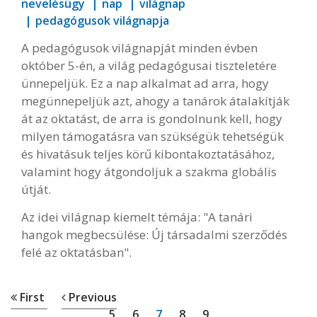
nevelésügy
nap
világnap
pedagógusok világnapja
A pedagógusok világnapját minden évben
október 5-én, a világ pedagógusai tiszteletére
ünnepeljük. Ez a nap alkalmat ad arra, hogy
megünnepeljük azt, ahogy a tanárok átalakítják
át az oktatást, de arra is gondolnunk kell, hogy
milyen támogatásra van szükségük tehetségük
és hivatásuk teljes körű kibontakoztatásához,
valamint hogy átgondoljuk a szakma globális
útját.
Az idei világnap kiemelt témája: "A tanári
hangok megbecsülése: Új társadalmi szerződés
felé az oktatásban".
First
Previous
5
6
7
8
9
...
...