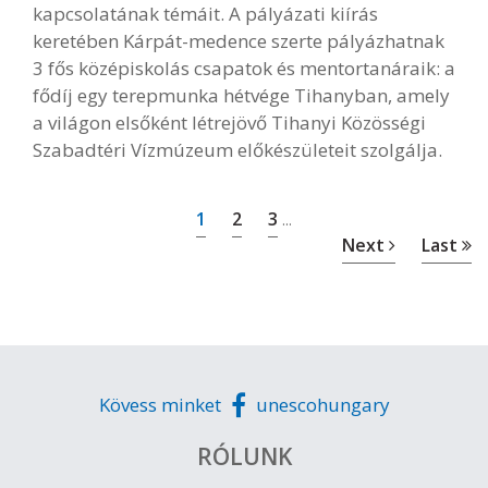
kapcsolatának témáit. A pályázati kiírás
keretében Kárpát-medence szerte pályázhatnak
3 fős középiskolás csapatok és mentortanáraik: a
fődíj egy terepmunka hétvége Tihanyban, amely
a világon elsőként létrejövő Tihanyi Közösségi
Szabadtéri Vízmúzeum előkészületeit szolgálja.
1
2
3
...
Next
Last
Kövess minket
unescohungary
RÓLUNK