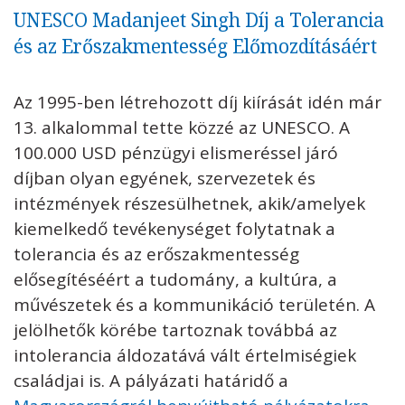
UNESCO Madanjeet Singh Díj a Tolerancia
és az Erőszakmentesség Előmozdításáért
Az 1995-ben létrehozott díj kiírását idén már
13. alkalommal tette közzé az UNESCO. A
100.000 USD pénzügyi elismeréssel járó
díjban olyan egyének, szervezetek és
intézmények részesülhetnek, akik/amelyek
kiemelkedő tevékenységet folytatnak a
tolerancia és az erőszakmentesség
elősegítéséért a tudomány, a kultúra, a
művészetek és a kommunikáció területén. A
jelölhetők körébe tartoznak továbbá az
intolerancia áldozatává vált értelmiségiek
családjai is. A pályázati határidő a