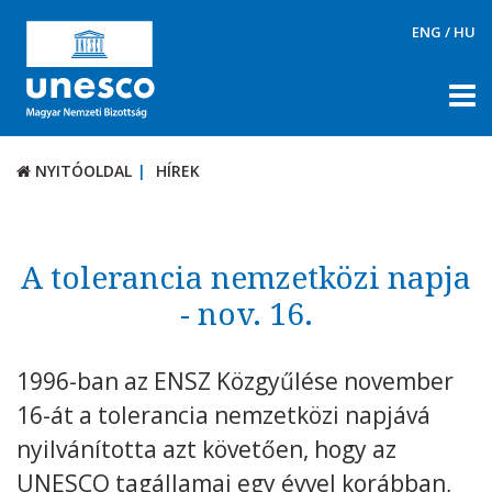
ENG
/
HU
NYITÓOLDAL
HÍREK
NYITÓOLDAL
HÍREK
RÓLUNK
TÉMÁK
A tolerancia nemzetközi napja
DOKUMENTUMTÁR
- nov. 16.
PÁLYÁZATOK / DÍJAK
1996-ban az ENSZ Közgyűlése november
KAPCSOLAT
16-át a tolerancia nemzetközi napjává
nyilvánította azt követően, hogy az
UNESCO tagállamai egy évvel korábban,