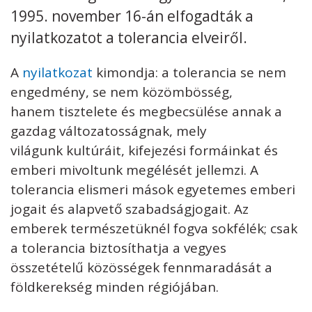
1995. november 16-án elfogadták a
Kövess minket
unescohungary
nyilatkozatot a tolerancia elveiről.
Adatkezelési tájékoztató
Impresszum
Technikai információk
A
nyilatkozat
kimondja: a tolerancia se nem
RSS
engedmény, se nem közömbösség,
hanem tisztelete és megbecsülése annak a
gazdag változatosságnak, mely
világunk kultúráit, kifejezési formáinkat és
emberi mivoltunk megélését jellemzi. A
tolerancia elismeri mások egyetemes emberi
jogait és alapvető szabadságjogait. Az
emberek természetüknél fogva sokfélék; csak
a tolerancia biztosíthatja a vegyes
összetételű közösségek fennmaradását a
földkerekség minden régiójában.