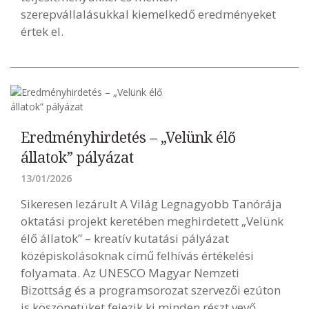
szerepvállalásukkal kiemelkedő eredményeket
értek el.
Eredményhirdetés – „Velünk élő
állatok” pályázat
13/01/2026
Sikeresen lezárult A Világ Legnagyobb Tanórája
oktatási projekt keretében meghirdetett „Velünk
élő állatok” – kreatív kutatási pályázat
középiskolásoknak című felhívás értékelési
folyamata. Az UNESCO Magyar Nemzeti
Bizottság és a programsorozat szervezői ezúton
is köszönetüket fejezik ki minden részt vevő