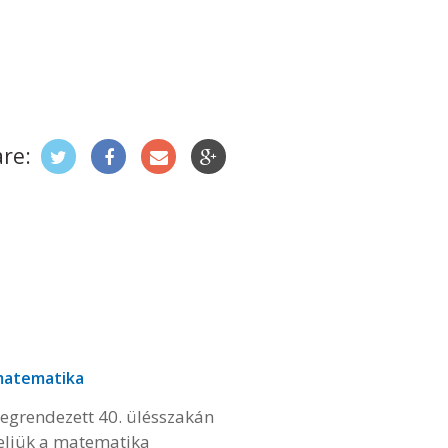
re:
atematika
grendezett 40. ülésszakán
eljük a matematika