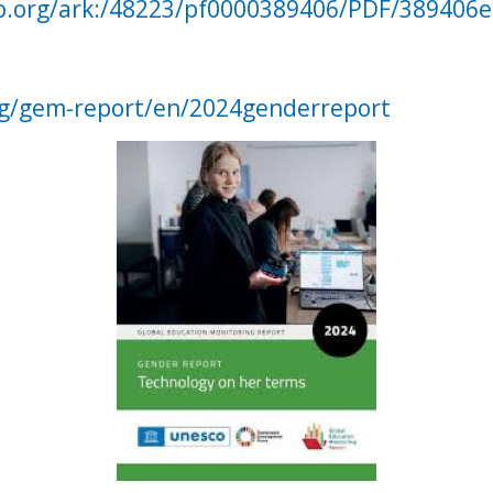
o.org/ark:/48223/pf0000389406/PDF/389406e
rg/gem-report/en/2024genderreport