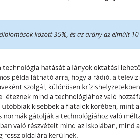
diplomások között 35%, és az arány az elmúlt 10
 technológia hatását a lányok oktatási lehet
s példa látható arra, hogy a rádió, a televízi
veként szolgál, különösen krízishelyzetekben
 léteznek mind a technológiához való hozzáfé
 utóbbiak kisebbek a fiatalok körében, mint a
is normák gátolják a technológiához való mélt
an való részvételt mind az iskolában, mind az
 rossz oldalára kerülnek.