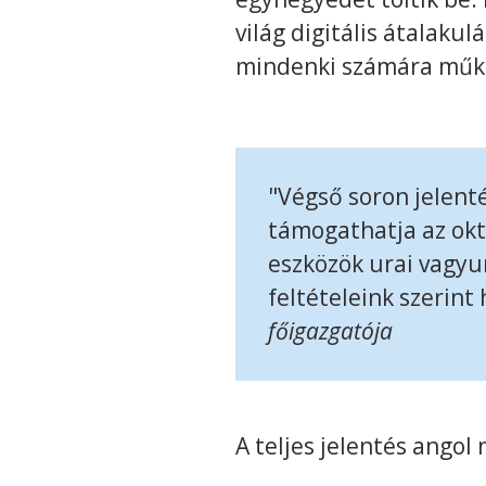
világ digitális átalaku
mindenki számára műkö
"Végső soron jelenté
támogathatja az okta
eszközök urai vagyun
feltételeink szerint
főigazgatója
A teljes jelentés angol 