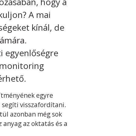
rozásában, hogy a
kuljon? A mai
ségeket kínál, de
zámára.
i egyenlőségre
 monitoring
érhető.
esítményének egyre
segíti visszafordítani.
ztül azonban még sok
z anyag az oktatás és a