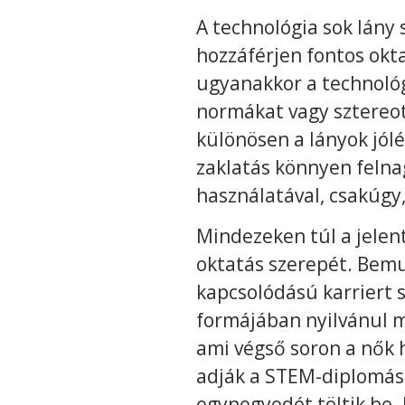
A technológia sok lány
hozzáférjen fontos okta
ugyanakkor a technológ
normákat vagy sztereot
különösen a lányok jól
zaklatás könnyen felna
használatával, csakúgy
Mindezeken túl a jelent
oktatás szerepét. Bem
kapcsolódású karriert 
formájában nyilvánul m
ami végső soron a nők
adják a STEM-diplomáso
egynegyedét töltik be. 