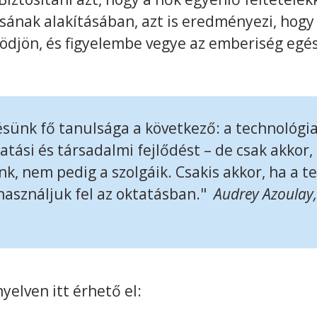
lásának alakításában, azt is eredményezi, hogy
djön, és figyelembe vegye az emberiség egés
sünk fő tanulsága a következő: a technológia
tási és társadalmi fejlődést – de csak akkor,
k, nem pedig a szolgáik. Csakis akkor, ha a t
 használjuk fel az oktatásban."
Audrey Azoulay
nyelven itt érhető el: