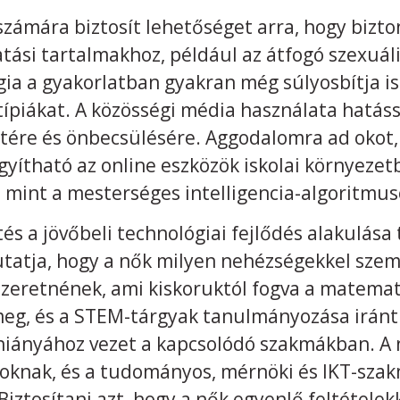
 számára biztosít lehetőséget arra, hogy biz
tási tartalmakhoz, például az átfogó szexuál
ia a gyakorlatban gyakran még súlyosbítja is
ípiákat. A közösségi média használata hatáss
étére és önbecsülésére. Aggodalomra ad okot,
gyítható az online eszközök iskolai környeze
, mint a mesterséges intelligencia-algoritmus
és a jövőbeli technológiai fejlődés alakulása 
utatja, hogy a nők milyen nehézségekkel sze
szeretnének, ami kiskoruktól fogva a matemat
eg, és a STEM-tárgyak tanulmányozása iránti
 hiányához vezet a kapcsolódó szakmákban. A
knak, és a tudományos, mérnöki és IKT-szakm
Biztosítani azt, hogy a nők egyenlő feltételek