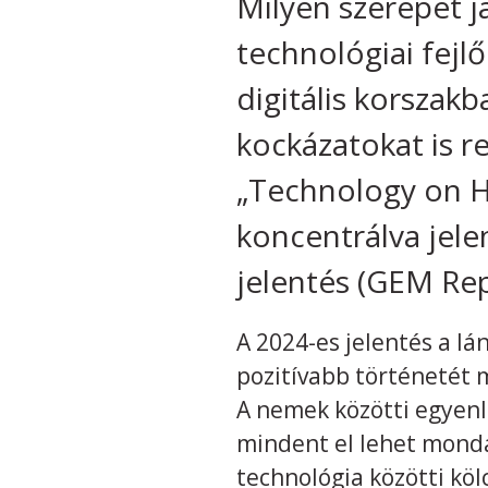
Milyen szerepet 
technológiai fejl
digitális korszakb
kockázatokat is r
„Technology on H
koncentrálva jele
jelentés (GEM Rep
A 2024-es jelentés a l
pozitívabb történetét m
A nemek közötti egyenl
mindent el lehet mond
technológia közötti kö