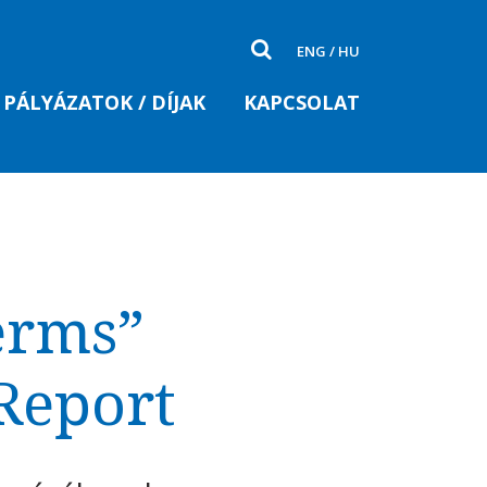
ENG
/
HU
PÁLYÁZATOK / DÍJAK
KAPCSOLAT
erms”
Report