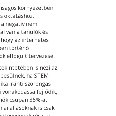
tonságos környezetben
is oktatáshoz,
 a negatív nemi
al van a tanulók és
 hogy az internetes
tben történő
ok elfogult tervezése.
tekintetében is nézi az
mbesülnek, ha STEM-
ika iránti szorongás
 vonakodássá fejlődik,
 nők csupán 35%-át
ai állásoknak is csak
kel vegyenek részt a