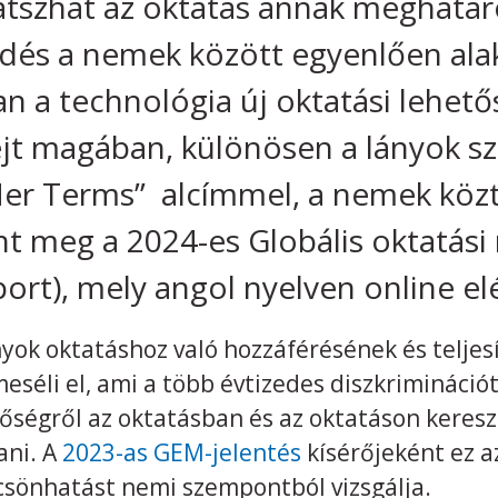
játszhat az oktatás annak meghatá
ődés a nemek között egyenlően ala
an a technológia új oktatási lehető
ejt magában, különösen a lányok s
er Terms” alcímmel, a nemek közt
nt meg a 2024-es Globális oktatási
ort), mely angol nyelven online el
ányok oktatáshoz való hozzáférésének és telj
eséli el, ami a több évtizedes diszkriminációt 
őségről az oktatásban és az oktatáson keres
ani. A
2023-as GEM-jelentés
kísérőjeként ez a
lcsönhatást nemi szempontból vizsgálja.