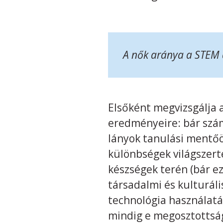
A nők aránya a STEM 
Elsőként megvizsgálja a
eredményeire: bár számo
lányok tanulási mentőö
különbségek világszerte
készségek terén (bár ez
társadalmi és kulturál
technológia használatáb
mindig e megosztottság