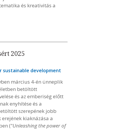
ematika és kreativitás a
sért 2025
or sustainable development
évben március 4-én ünneplik
letben betöltött
elése és az emberiség előtt
inak enyhítése és a
etöltött szerepének jobb
k erejének kiaknázása a
ben ("
Unleashing the power of