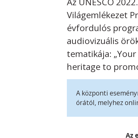
Az UNESCO 2022. 
Világemlékezet Pr
évfordulós progr
audiovizuális örö
tematikája: „You
heritage to promo
A központi esemény
órától, melyhez onlin
Az 