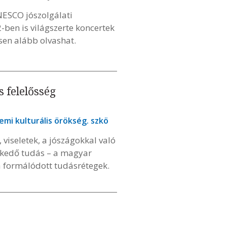
NESCO jószolgálati
ben is világszerte koncertek
esen alább olvashat.
 felelősség
lemi kulturális örökség. szkö
viseletek, a jószágokkal való
zkedő tudás – a magyar
a formálódott tudásrétegek.