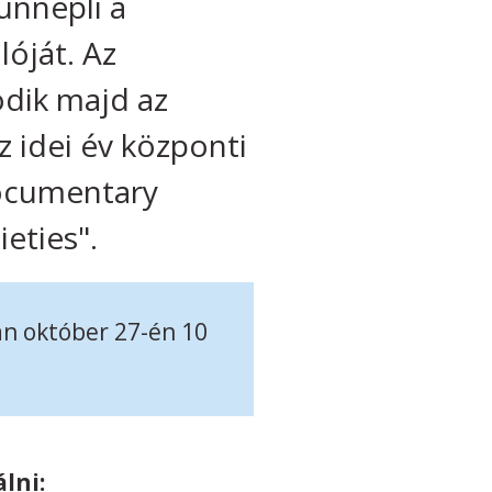
ünnepli a
óját. Az
dik majd az
z idei év központi
documentary
ieties".
n október 27-én 10
lni: