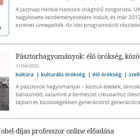
A jazznap Herbie Hancock világhírű zongorista, U
nagykövete kezdeményezésére indult, és már 2012-
ezreivel ünnepelték. Az idei programokról részlet
Pásztorhagyományok: élő örökség, közös
11/04/2025
kultúra
kulturális örökség
élő örökség
szel
A pásztorok hagyományai – köztük énekek, táncok, 
bánásmód, valamint a természet ciklusaihoz illes
tájban és közösségekben generációról generációr
Nobel-díjas professzor online előadása