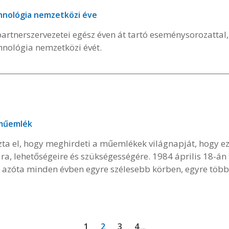
nológia nemzetközi éve
artnerszervezetei egész éven át tartó eseménysorozattal,
nológia nemzetközi évét.
műemlék
 el, hogy meghirdeti a műemlékek világnapját, hogy ezált
 lehetőségeire és szükségességére. 1984 április 18-án 
 azóta minden évben egyre szélesebb körben, egyre töb
1
2
3
4
...