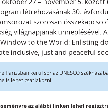
október 27 – november 5. között 
ogram létrehozásának 30. évfordul
amsorozat szorosan összekapcsoló
kség világnapjának ünneplésével. A
r Window to the World: Enlisting 
te inclusive, just and peaceful soc
re Párizsban kerül sor az UNESCO székházába
e is lehet csatlakozni.
eseményre az alábbi linken lehet regisztrá