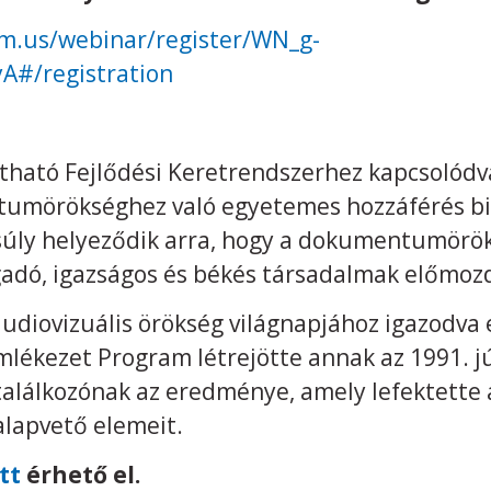
om.us/webinar/register/WN_g-
#/registration
rtható Fejlődési Keretrendszerhez kapcsolódv
umörökséghez való egyetemes hozzáférés biz
súly helyeződik arra, hogy a dokumentumörö
gadó, igazságos és békés társadalmak előmoz
diovizuális örökség világnapjához igazodva e
mlékezet Program létrejötte annak az 1991. j
találkozónak az eredménye, amely lefektette
alapvető elemeit.
itt
érhető el.