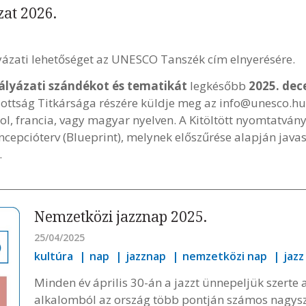
at 2026.
yázati lehetőséget az UNESCO Tanszék cím elnyerésére.
ályázati szándékot és tematikát
legkésőbb
2025. dec
tság Titkársága részére küldje meg az info@unesco.hu 
ol, francia, vagy magyar nyelven. A Kitöltött nyomtatvá
oncepcióterv (Blueprint), melynek előszűrése alapján java
.
Nemzetközi jazznap 2025.
25/04/2025
kultúra
nap
jazznap
nemzetközi nap
jazz
Minden év április 30-án a jazzt ünnepeljük szerte 
alkalomból az ország több pontján számos nagys