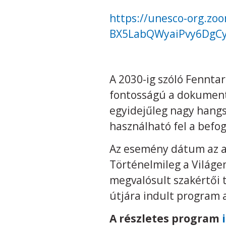
https://unesco-org.zo
BX5LabQWyaiPvy6DgCyA
A 2030-ig szóló Fennta
fontosságú a dokument
egyidejűleg nagy hang
használható fel a befo
Az esemény dátum az au
Történelmileg a Világe
megvalósult szakértői 
útjára indult program 
A részletes program