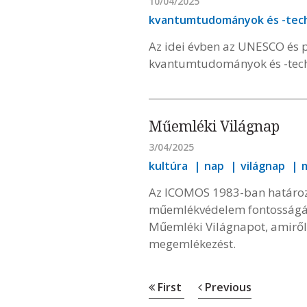
10/04/2025
kvantumtudományok és -tech
Az idei évben az UNESCO és p
kvantumtudományok és -tech
Műemléki Világnap
3/04/2025
kultúra
nap
világnap
Az ICOMOS 1983-ban határozta
műemlékvédelem fontosságára,
Műemléki Világnapot, amiről
megemlékezést.
First
Previous