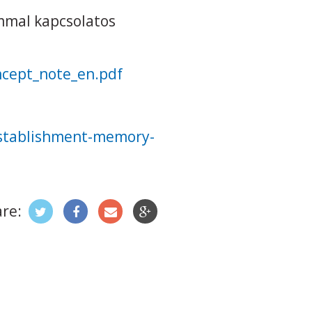
mmal kapcsolatos
ncept_note_en.pdf
establishment-memory-
re: