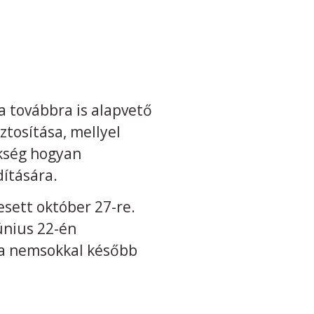
a továbbra is alapvető
tosítása, mellyel
kség hogyan
dítására.
sett október 27-re.
únius 22-én
 a nemsokkal később