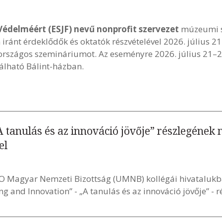
Védelméért (ESJF) nevű nonprofit szervezet
múzeumi s
iránt érdeklődők és oktatók részvételével 2026. július 2
országos szemináriumot. Az eseményre 2026. július 21–2
lálható Bálint-házban.
 tanulás és az innováció jövője” részlegének
el
O Magyar Nemzeti Bizottság (UMNB) kollégái hivataluk
 and Innovation” - „A tanulás és az innováció jövője” - r