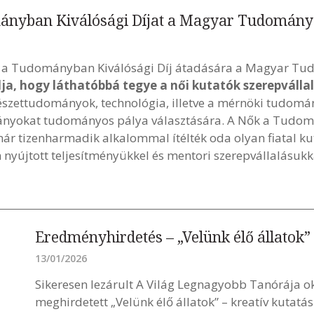
mányban Kiválósági Díjat a Magyar Tudomán
ők a Tudományban Kiválósági Díj átadására a Magyar 
élja, hogy láthatóbbá tegye a női kutatók szerepváll
észettudományok, technológia, illetve a mérnöki tudomán
l lányokat tudományos pálya választására. A Nők a Tudo
mmár tizenharmadik alkalommal ítélték oda olyan fiatal k
nyújtott teljesítményükkel és mentori szerepvállalásu
Eredményhirdetés – „Velünk élő állatok”
13/01/2026
Sikeresen lezárult A Világ Legnagyobb Tanórája ok
meghirdetett „Velünk élő állatok” – kreatív kutat