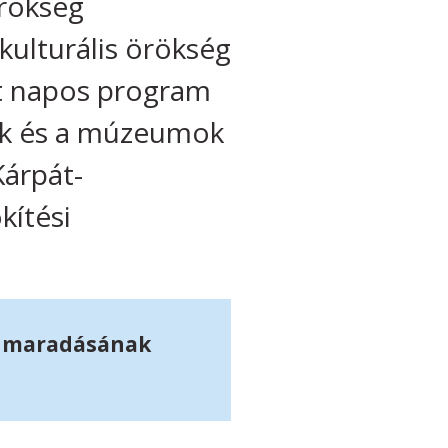
Örökség
kulturális örökség
ét napos program
ek és a múzeumok
Kárpát-
kítési
ennmaradásának