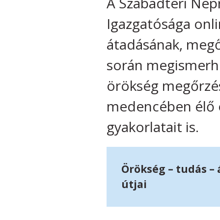
A Szabadtéri Nép
Igazgatósága onli
átadásának, megő
során megismerhe
örökség megőrzési
medencében élő ö
gyakorlatait is.
Örökség – tudás –
útjai