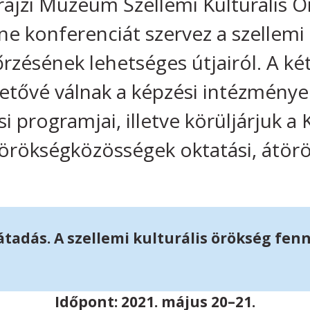
rajzi Múzeum Szellemi Kulturális 
ne konferenciát szervez a szellemi 
rzésének lehetséges útjairól. A k
tővé válnak a képzési intézmény
 programjai, illetve körüljárjuk a 
rökségközösségek oktatási, átörö
 átadás. A szellemi kulturális örökség f
Időpont: 2021. május 20–21.