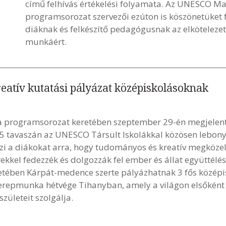
című felhívás értékelési folyamata. Az UNESCO Ma
programsorozat szervezői ezúton is köszönetüket f
diáknak és felkészítő pedagógusnak az elköteleze
munkáért.
kreatív kutatási pályázat középiskolásoknak
 programsorozat keretében szeptember 29-én megjelent p
 tavaszán az UNESCO Társult Iskolákkal közösen lebonyol
i a diákokat arra, hogy tudományos és kreatív megközelít
kkel fedezzék és dolgozzák fel ember és állat együttélé
eretében Kárpát-medence szerte pályázhatnak 3 fős középi
terepmunka hétvége Tihanyban, amely a világon elsőként 
ületeit szolgálja.