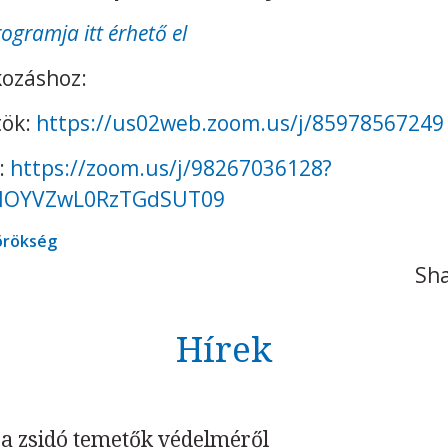
rogramja itt érhető el
kozáshoz:
tök:
https://us02web.zoom.us/j/85978567249
:
https://zoom.us/j/98267036128?
lOYVZwL0RzTGdSUT09
 örökség
Sha
Hírek
a zsidó temetők védelméről