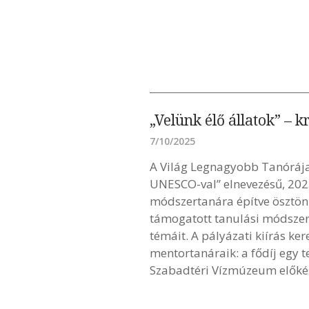
„Velünk élő állatok” – 
7/10/2025
A Világ Legnagyobb Tanórája
UNESCO-val” elnevezésű, 2025
módszertanára építve ösztönz
támogatott tanulási módszere
témáit. A pályázati kiírás k
mentortanáraik: a fődíj egy 
Szabadtéri Vízmúzeum előkész