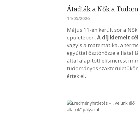
Átadták a Nők a Tudo
14/05/2026
Május 11-én került sor a N
épületében.
A díj kiemelt c
vagyis a matematika, a term
egyúttal ösztönözze a fiata
által alapított elismerést i
tudományos szakterületükön 
értek el.