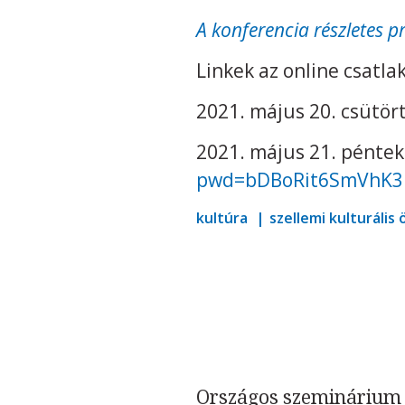
A konferencia részletes p
Linkek az online csatla
2021. május 20. csütör
2021. május 21. péntek
pwd=bDBoRit6SmVhK3
kultúra
szellemi kulturális
Országos szeminárium 