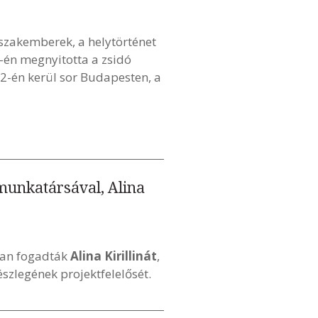
zakemberek, a helytörténet
1-én megnyitotta a zsidó
2-én kerül sor Budapesten, a
 munkatársával, Alina
ban fogadták
Alina Kirillinát
,
észlegének projektfelelősét.