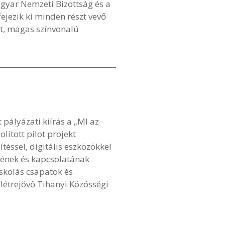
gyar Nemzeti Bizottság és a
ejezik ki minden részt vevő
tt, magas színvonalú
ályázati kiírás a „MI az
ított pilot projekt
éssel, digitális eszközökkel
sének és kapcsolatának
skolás csapatok és
létrejövő Tihanyi Közösségi