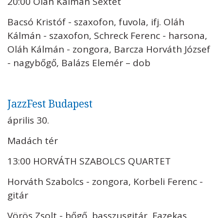
20:00 Oláh Kálmán Sextet
Bacsó Kristóf - szaxofon, fuvola, ifj. Oláh
Kálmán - szaxofon, Schreck Ferenc - harsona,
Oláh Kálmán - zongora, Barcza Horváth József
- nagybőgő, Balázs Elemér – dob
JazzFest Budapest
április 30.
Madách tér
13:00 HORVÁTH SZABOLCS QUARTET
Horváth Szabolcs - zongora, Korbeli Ferenc -
gitár
Vörös Zsolt - bőgő, basszusgitár, Fazekas