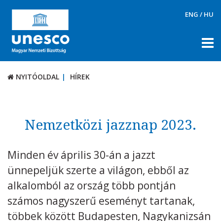
ENG
/
HU
NYITÓOLDAL
HÍREK
NYITÓOLDAL
HÍREK
RÓLUNK
TÉMÁK
Nemzetközi jazznap 2023.
DOKUMENTUMTÁR
Minden év április 30-án a jazzt
PÁLYÁZATOK / DÍJAK
ünnepeljük szerte a világon, ebből az
KAPCSOLAT
alkalomból az ország több pontján
számos nagyszerű eseményt tartanak,
többek között Budapesten, Nagykanizsán