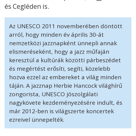
és Cegléden is.
Kövess minket
unescohungary
Az UNESCO 2011 novemberében döntött
Adatkezelési tájékoztató
Impresszum
Technikai információk
RSS
arról, hogy minden év április 30-át
nemzetközi jazznapként ünnepli annak
elismeréseként, hogy a jazz műfaján
keresztül a kultúrák közötti párbeszédet
és megértést erősíti, segíti, közelebb
hozva ezzel az embereket a világ minden
táján. A jazznap Herbie Hancock világhírű
zongorista, UNESCO jószolgálati
nagykövete kezdeményezésére indult, és
már 2012-ben is világszerte koncertek
ezreivel ünnepelték.