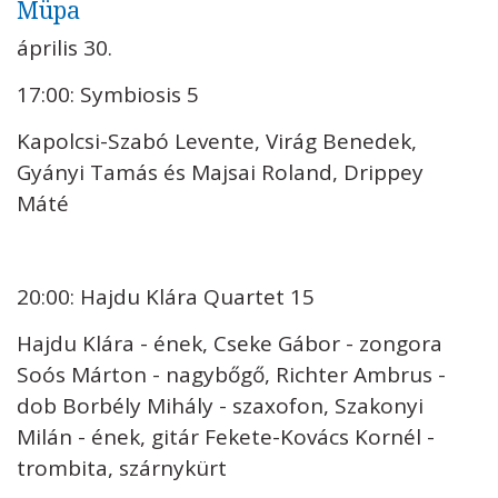
Müpa
április 30.
17:00: Symbiosis 5
Kapolcsi-Szabó Levente, Virág Benedek,
Gyányi Tamás és Majsai Roland, Drippey
Máté
20:00: Hajdu Klára Quartet 15
Hajdu Klára - ének, Cseke Gábor - zongora
Soós Márton - nagybőgő, Richter Ambrus -
dob Borbély Mihály - szaxofon, Szakonyi
Milán - ének, gitár Fekete-Kovács Kornél -
trombita, szárnykürt