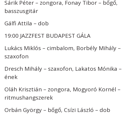
Sárik Péter – zongora, Fonay Tibor – bőgő,
basszusgitár
Gálfi Attila – dob
19:00 JAZZFEST BUDAPEST GÁLA
Lukács Miklós – cimbalom, Borbély Mihály –
szaxofon
Dresch Mihály – szaxofon, Lakatos Mónika –
ének
Oláh Krisztián – zongora, Mogyoró Kornél –
ritmushangszerek
Orbán György – bőgő, Csízi László – dob