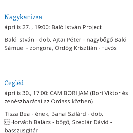
Nagykanizsa
április 27. , 19:00: Baló István Project
Baló István - dob, Ajtai Péter - nagybőgő Baló
Sámuel - zongora, Ördög Krisztián - fúvós
Cegléd
április 30., 17:00: CAM BORI JAM (Bori Viktor és
zenészbarátai az Ordass közben)
Tisza Bea - ének, Banai Szilárd - dob,
Horváth Balázs - bőgő, Szedlár Dávid -
basszusgitár