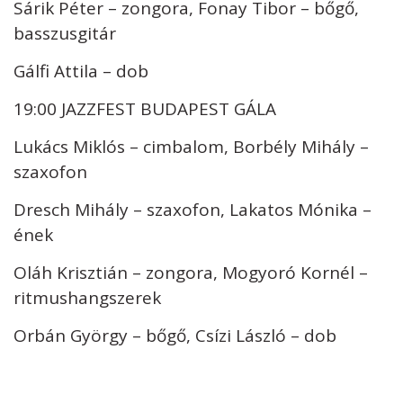
Sárik Péter – zongora, Fonay Tibor – bőgő,
basszusgitár
Gálfi Attila – dob
19:00 JAZZFEST BUDAPEST GÁLA
Lukács Miklós – cimbalom, Borbély Mihály –
szaxofon
Dresch Mihály – szaxofon, Lakatos Mónika –
ének
Oláh Krisztián – zongora, Mogyoró Kornél –
ritmushangszerek
Orbán György – bőgő, Csízi László – dob