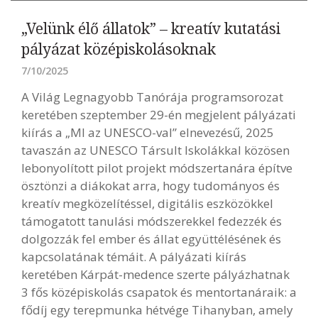
„Velünk élő állatok” – kreatív kutatási
pályázat középiskolásoknak
7/10/2025
A Világ Legnagyobb Tanórája programsorozat
keretében szeptember 29-én megjelent pályázati
kiírás a „MI az UNESCO-val” elnevezésű, 2025
tavaszán az UNESCO Társult Iskolákkal közösen
lebonyolított pilot projekt módszertanára építve
ösztönzi a diákokat arra, hogy tudományos és
kreatív megközelítéssel, digitális eszközökkel
támogatott tanulási módszerekkel fedezzék és
dolgozzák fel ember és állat együttélésének és
kapcsolatának témáit. A pályázati kiírás
keretében Kárpát-medence szerte pályázhatnak
3 fős középiskolás csapatok és mentortanáraik: a
fődíj egy terepmunka hétvége Tihanyban, amely