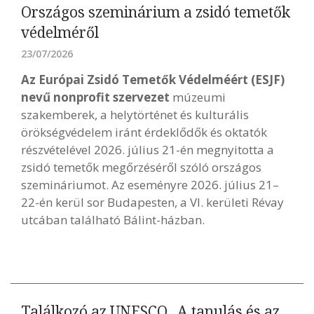
Országos szeminárium a zsidó temetők
védelméről
23/07/2026
Az Európai Zsidó Temetők Védelméért (ESJF)
nevű nonprofit szervezet
múzeumi
szakemberek, a helytörténet és kulturális
örökségvédelem iránt érdeklődők és oktatók
részvételével 2026. július 21-én megnyitotta a
zsidó temetők megőrzéséről szóló országos
szemináriumot. Az eseményre 2026. július 21–
22-én kerül sor Budapesten, a VI. kerületi Révay
utcában található Bálint-házban.
Találkozó az UNESCO „A tanulás és az