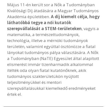
Május 11-én került sor a Nők a Tudományban
Kiválósági Díj átadására a Magyar Tudományos
Akadémia épületében.
A díj kiemelt célja, hogy
láthatóbbá tegye a női kutatók
szerepvállalását a STEM-területeken
, vagyis a
matematika, a természettudományok,
technológia, illetve a mérnöki tudományok
területén, valamint egyúttal ösztönözze a fiatal
lányokat tudományos pálya választására. A Nők
a Tudományban (NaTE) Egyesület által alapított
elismerést immár tizenharmadik alkalommal
ítélték oda olyan fiatal kutatónőknek, akik
tudományos szakterületükön nyújtott
teljesítményükkel és mentori
szerepvállalásukkal kiemelkedő eredményeket
értek el.