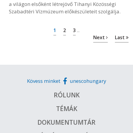
a világon elsőként létrejövő Tihanyi Közösségi
Szabadtéri Vízmúzeum előkészületeit szolgálja.
1
2
3
...
Next
Last
Kövess minket
unescohungary
RÓLUNK
TÉMÁK
DOKUMENTUMTÁR