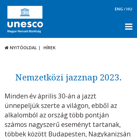
ENG
/
HU
NYITÓOLDAL
HÍREK
NYITÓOLDAL
HÍREK
RÓLUNK
TÉMÁK
Nemzetközi jazznap 2023.
DOKUMENTUMTÁR
Minden év április 30-án a jazzt
PÁLYÁZATOK / DÍJAK
ünnepeljük szerte a világon, ebből az
KAPCSOLAT
alkalomból az ország több pontján
számos nagyszerű eseményt tartanak,
többek között Budapesten, Nagykanizsán