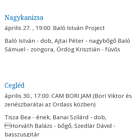
Nagykanizsa
április 27. , 19:00: Baló István Project
Baló István - dob, Ajtai Péter - nagybőgő Baló
Sámuel - zongora, Ördög Krisztián - fúvós
Cegléd
április 30., 17:00: CAM BORI JAM (Bori Viktor és
zenészbarátai az Ordass közben)
Tisza Bea - ének, Banai Szilárd - dob,
Horváth Balázs - bőgő, Szedlár Dávid -
basszusgitár