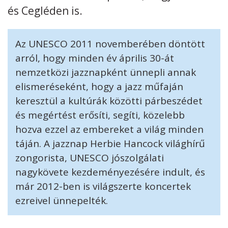
és Cegléden is.
Kövess minket
unescohungary
Az UNESCO 2011 novemberében döntött
Adatkezelési tájékoztató
Impresszum
Technikai információk
RSS
arról, hogy minden év április 30-át
nemzetközi jazznapként ünnepli annak
elismeréseként, hogy a jazz műfaján
keresztül a kultúrák közötti párbeszédet
és megértést erősíti, segíti, közelebb
hozva ezzel az embereket a világ minden
táján. A jazznap Herbie Hancock világhírű
zongorista, UNESCO jószolgálati
nagykövete kezdeményezésére indult, és
már 2012-ben is világszerte koncertek
ezreivel ünnepelték.