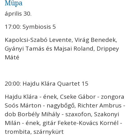
Müpa
április 30.
17:00: Symbiosis 5
Kapolcsi-Szabó Levente, Virág Benedek,
Gyányi Tamás és Majsai Roland, Drippey
Máté
20:00: Hajdu Klára Quartet 15
Hajdu Klára - ének, Cseke Gábor - zongora
Soós Márton - nagybőgő, Richter Ambrus -
dob Borbély Mihály - szaxofon, Szakonyi
Milán - ének, gitár Fekete-Kovács Kornél -
trombita, szárnykürt