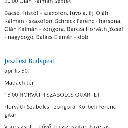
20:00 Oláh Kálmán Sextet
Bacsó Kristóf - szaxofon, fuvola, ifj. Oláh
Kálmán - szaxofon, Schreck Ferenc - harsona,
Oláh Kálmán - zongora, Barcza Horváth József
- nagybőgő, Balázs Elemér – dob
JazzFest Budapest
április 30.
Madách tér
13:00 HORVÁTH SZABOLCS QUARTET
Horváth Szabolcs - zongora, Korbeli Ferenc -
gitár
Vörös Zsolt - bőgő, basszusgitár, Fazekas