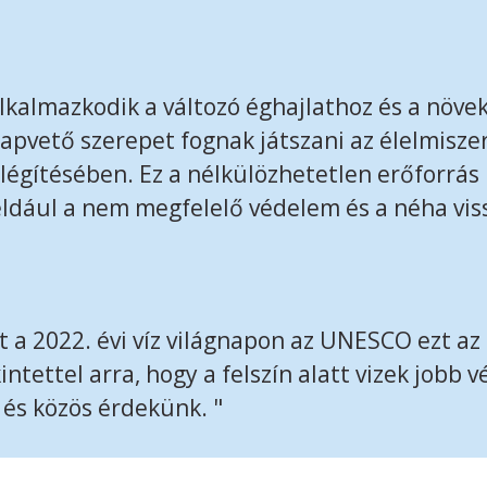
lkalmazkodik a változó éghajlathoz és a növe
alapvető szerepet fognak játszani az élelmiszer 
elégítésében. Ez a nélkülözhetetlen erőforrás
ldául a nem megfelelő védelem és a néha vis
 a 2022. évi víz világnapon az UNESCO ezt az
intettel arra, hogy a felszín alatt vizek jobb 
 és közös érdekünk. "