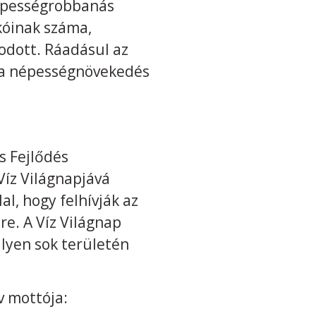
népességrobbanás
kóinak száma,
odott. Ráadásul az
 a népességnövekedés
s Fejlődés
Víz Világnapjává
al, hogy felhívják az
re. A Víz Világnap
ilyen sok területén
év mottója: