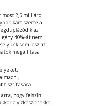
 most 2,5 milliárd
yobb kárt szerte a
 megduplázódik az
ízigény 40%-át nem
esélyünk sem lesz az
matok megállítása
elyeket,
almazni,
t tisztítására
arra, hogy felszíni
kor a vízkészletekkel