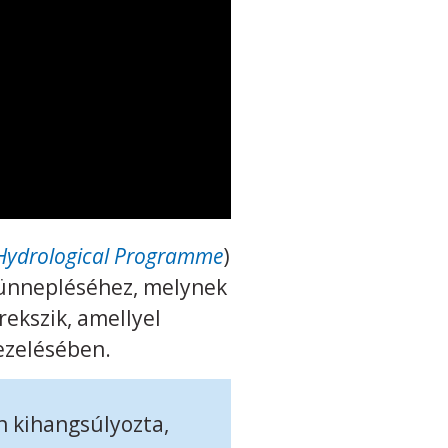
 Hydrological Programme
)
egünnepléséhez, melynek
ekszik, amellyel
ezelésében.
n kihangsúlyozta,