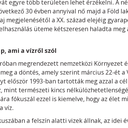
át egyre több területen lehet érzékelni. A 
övetkező 30 évben annyival nő majd a Föld la
aj megjelenésétől a XX. század elejéig gyarap
zfelhasználás üteme kétszeresen haladta meg
 ami a vízről szól
iróban megrendezett nemzetközi Környezet é
 meg a döntés, amely szerint március 22-ét a 
yt először 1993-ban tartották meg azzal a céll
, mint természeti kincs nélkülözhetetlenségé
a fókuszál ezzel is kiemelve, hogy az élet m
a víz.
szában a felszín alatti vizek állnak, az idei 