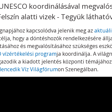
 UNESCO koordinálásával megvalós
elszín alatti vizek - Tegyük láthatóv
ágnapjához kapcsolódva jelenik meg az
aktuáli
célja, hogy a döntéshozók rendelkezésére áll
kításához és megvalósításához szükséges eszkö
vízértékelési program
ja koordinálja. A vilá
zodik a kiadott jelentés központi témájához. 
lencedik Víz Világfórum
on Szenegálban.