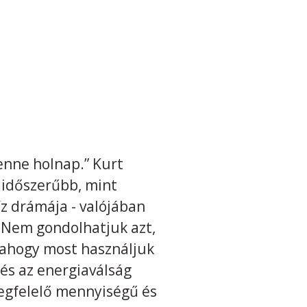
lenne holnap.” Kurt
 időszerűbb, mint
víz drámája - valójában
. Nem gondolhatjuk azt,
ahogy most használjuk
és az energiaválság
megfelelő mennyiségű és