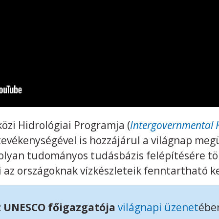
zi Hidrológiai Programja (
Intergovernmental
 tevékenységével is hozzájárul a világnap m
olyan tudományos tudásbázis felépítésére tör
i az országoknak vízkészleteik fenntartható k
z UNESCO főigazgatója
világnapi üzenet
ébe