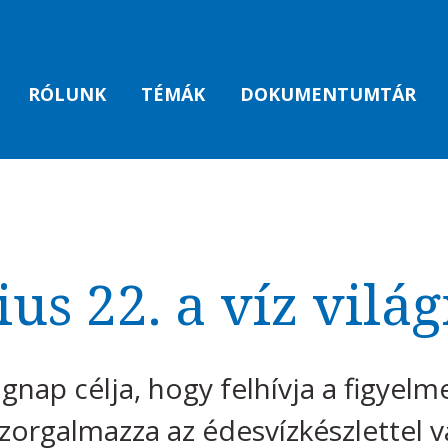
RÓLUNK
TÉMÁK
DOKUMENTUMTÁR
us 22. a víz vilá
ágnap célja, hogy felhívja a figyelm
zorgalmazza az édesvízkészlettel v