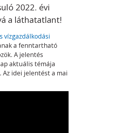
uló 2022. évi
á a láthatatlant!
s vízgazdálkodási
janak a fenntartható
zök. A jelentés
gnap aktuális témája
Az idei jelentést a mai