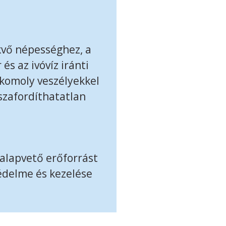
kvő népességhez, a
és az ivóvíz iránti
 komoly veszélyekkel
szafordíthatatlan
 alapvető erőforrást
védelme és kezelése