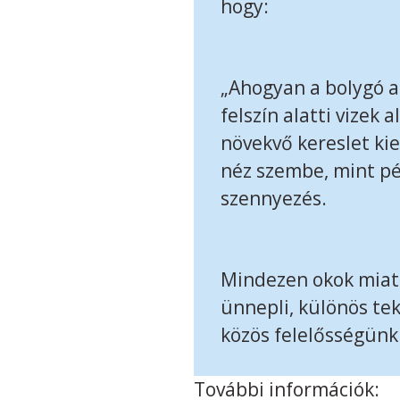
hogy:
„Ahogyan a bolygó a
felszín alatti vizek 
növekvő kereslet ki
néz szembe, mint pé
szennyezés.
Mindezen okok miatt
ünnepli, különös tek
közös felelősségünk
További információk: