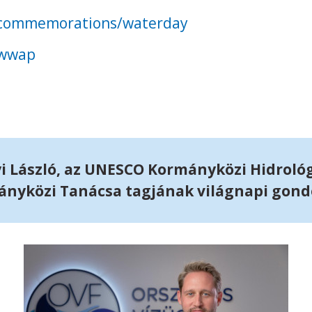
g/commemorations/waterday
g/wwap
yi László, az UNESCO Kormányközi Hidroló
nyközi Tanácsa tagjának világnapi gond