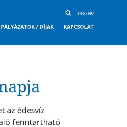
ENG
/
HU
PÁLYÁZATOK / DÍJAK
KAPCSOLAT
gnapja
et az édesvíz
aló fenntartható