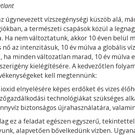
tlant
az úgynevezett vízszegénységi küszöb alá, már
giókban, a természeti csapások közül a legnag
za. Ha nem változtatunk, akkor 10 éven belül
 nő az intenzitásuk, 10 év múlva a globális v
i, ha minden változatlan marad, 10 év múlva 
szerigény kielégítésére. A kedvezőtlen folya
evékenységeket kell megtennünk:
dioxid elnyelésére képes erdőket és vizes élőh
őgazdálkodási technológiákat szükséges alk
ennyvíz biztonságos újrahasználatára, valamin
g ez a feladat egészen egyszerű, tekintettel 
unk, alapvetően bővelkedünk vízben. Ugyanak