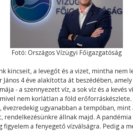
Fotó: Országos Vízügyi Főigazgatóság
k kincseit, a levegőt és a vizet, mintha nem 
 János 4 éve alakította át beszédében, amely
ája - a szennyezett víz, a sok víz és a kevés 
mivel nem korlátlan a föld erőforráskészlete
, évezredekig ugyanabban a tempóban, mint 
t, rendelkezésünkre állnak majd. A pandémia 
g figyelem a fenyegető vízválságra. Pedig a 