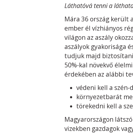
Láthatóvá tenni a láthata
Mára 36 ország került 
ember él vízhiányos ré
világon az aszály okoz
aszályok gyakorisága és
tudjuk majd biztosítan
50%-kal növekvő élelmi
érdekében az alábbi t
védeni kell a szén-
környezetbarát mez
törekedni kell a sz
Magyarországon látszóla
vizekben gazdagok vagy