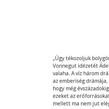
„Úgy tékozoljuk bolygón
Vonnegut idézetét Áder
valaha. A víz három drám
az emberiség drámája, 
hogy még évszázadokig
ezeket az erőforrásoka
mellett ma nem jut elé