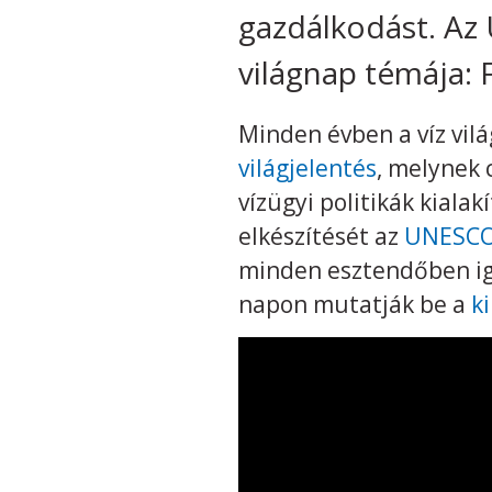
gazdálkodást. Az
világnap témája: F
Minden évben a víz vil
világjelentés
, melynek 
vízügyi politikák kiala
elkészítését az
UNESCO 
minden esztendőben iga
napon mutatják be a
ki