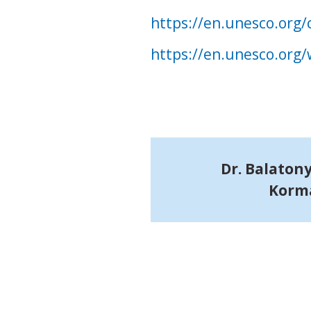
https://en.unesco.or
https://en.unesco.or
Dr. Balaton
Kormá