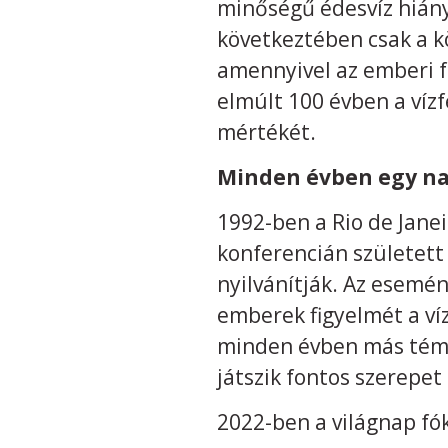
minőségű édesvíz hiány
következtében csak a k
amennyivel az emberi f
elmúlt 100 évben a ví
mértékét.
Minden évben egy nap,
1992-ben a Rio de Jane
konferencián született
nyilvánítják. Az esemén
emberek figyelmét a víz
minden évben más témár
játszik fontos szerepet 
2022-ben a világnap fóku