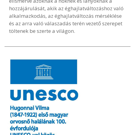
elismerve azoknak a nőknek és lányoknak a
hozzájárulását, akik az éghajlatváltozáshoz való
alkalmazkodás, az éghajlatváltozás mérséklése
és az arra való válaszadás terén vezető szerepet
töltenek be szerte a világon.