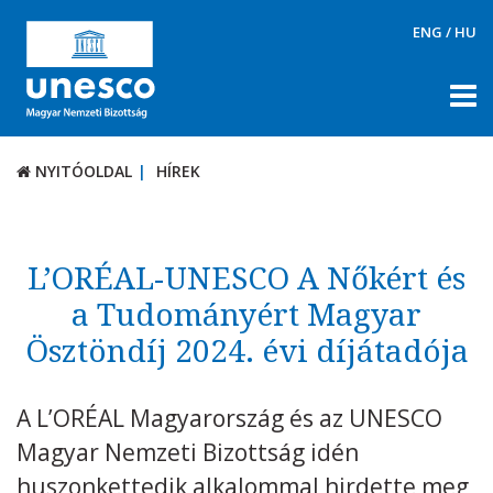
ENG
/
HU
NYITÓOLDAL
HÍREK
NYITÓOLDAL
HÍREK
RÓLUNK
TÉMÁK
L’ORÉAL-UNESCO A Nőkért és
DOKUMENTUMTÁR
a Tudományért Magyar
Ösztöndíj 2024. évi díjátadója
PÁLYÁZATOK / DÍJAK
KAPCSOLAT
A L’ORÉAL Magyarország és az UNESCO
Magyar Nemzeti Bizottság idén
huszonkettedik alkalommal hirdette meg