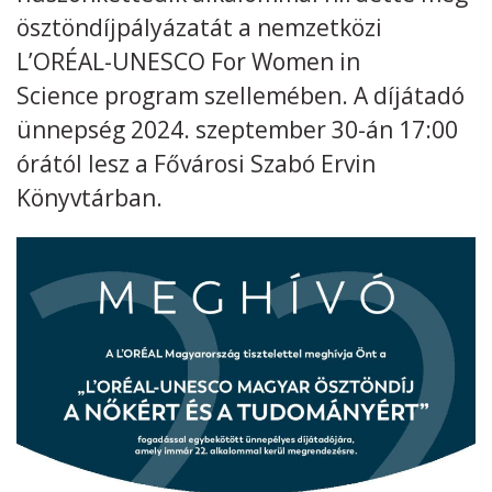
ösztöndíjpályázatát a nemzetközi
Kövess minket
unescohungary
L’ORÉAL-UNESCO For Women in
Science program szellemében. A díjátadó
Adatkezelési tájékoztató
Impresszum
Technikai információk
RSS
ünnepség 2024. szeptember 30-án 17:00
órától lesz a Fővárosi Szabó Ervin
Könyvtárban.