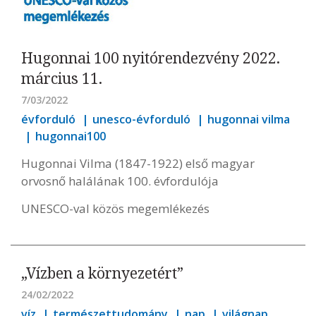
Hugonnai 100 nyitórendezvény 2022.
március 11.
7/03/2022
évforduló
unesco-évforduló
hugonnai vilma
hugonnai100
Hugonnai Vilma (1847-1922) első magyar
orvosnő halálának 100. évfordulója
UNESCO-val közös megemlékezés
„Vízben a környezetért”
24/02/2022
víz
természettudomány
nap
világnap