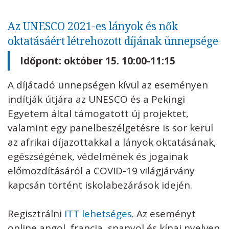
Az UNESCO 2021-es lányok és nők
oktatásáért létrehozott díjának ünnepsége
Időpont: október 15. 10:00-11:15
A díjátadó ünnepségen kívül az eseményen
indítják útjára az UNESCO és a Pekingi
Egyetem által támogatott új projektet,
valamint egy panelbeszélgetésre is sor kerül
az afrikai díjazottakkal a lányok oktatásának,
egészségének, védelmének és jogainak
előmozdításáról a COVID-19 világjárvány
kapcsán történt iskolabezárások idején.
Regisztrálni
ITT lehetséges
. Az eseményt
online angol, francia, spanyol és kínai nyelven