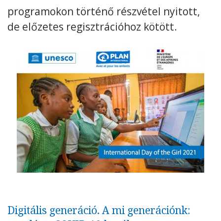
programokon történő részvétel nyitott,
Kövess minket
unescohungary
de előzetes regisztrációhoz kötött.
Adatkezelési tájékoztató
Impresszum
Technikai információk
RSS
Digitális generáció. A mi generációnk: