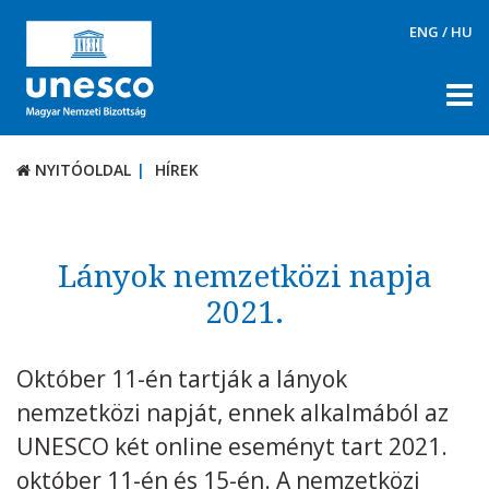
ENG
/
HU
NYITÓOLDAL
HÍREK
NYITÓOLDAL
HÍREK
RÓLUNK
TÉMÁK
Lányok nemzetközi napja
DOKUMENTUMTÁR
2021.
PÁLYÁZATOK / DÍJAK
Október 11-én tartják a lányok
KAPCSOLAT
nemzetközi napját, ennek alkalmából az
UNESCO két online eseményt tart 2021.
október 11-én és 15-én. A nemzetközi