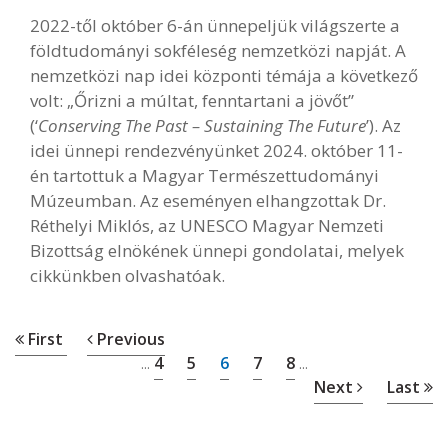
2022-től október 6-án ünnepeljük világszerte a
földtudományi sokféleség nemzetközi napját. A
nemzetközi nap idei központi témája a következő
volt: „Őrizni a múltat, fenntartani a jövőt”
(‘
Conserving The Past – Sustaining The Future
’). Az
idei ünnepi rendezvényünket 2024. október 11-
én tartottuk a Magyar Természettudományi
Múzeumban. Az eseményen elhangzottak Dr.
Réthelyi Miklós, az UNESCO Magyar Nemzeti
Bizottság elnökének ünnepi gondolatai, melyek
cikkünkben olvashatóak.
First
Previous
4
5
6
7
8
...
...
Next
Last