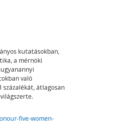
mányos kutatásokban,
ika, a mérnöki
e ugyanannyi
atokban való
 százalékát, átlagosan
világszerte.
honour-five-women-