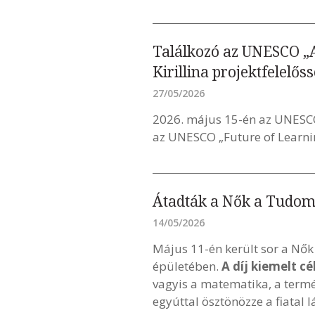
Találkozó az UNESCO „A
Kirillina projektfelelőss
27/05/2026
2026. május 15-én az UNESC
az UNESCO „Future of Learning
Átadták a Nők a Tudo
14/05/2026
Május 11-én került sor a N
épületében.
A díj kiemelt c
vagyis a matematika, a term
egyúttal ösztönözze a fiata