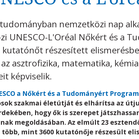
a tudományban nemzetközi nap alk
zi UNESCO-L'Oréal Nőkért és a T
 kutatónőt részesített elismerésben
l az asztrofizika, matematika, kémi
t képviselik.
ESCO a Nőkért és a Tudományért Program
sok szakmai életútját és elhárítsa az útj
dekében, hogy ők is szerepet játszhass
inak megoldásában. Az elmúlt 23 eszten
 több, mint 3600 kutatónője részesült eli