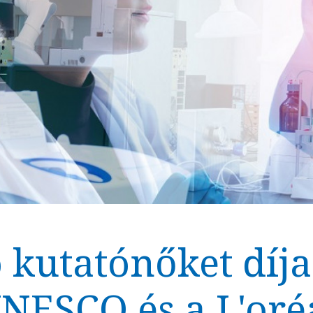
 kutatónőket díja
NESCO és a L'oré