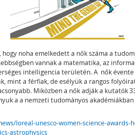
ra, hogy noha emelkedett a nők száma a tudo
sebbségben vannak a matematika, az informat
séges intelligencia területén. A nők évent
, mint a férfiak, de esélyük a rangos folyóir
acsonyabb. Miközben a nők adják a kutatók 33
ányuk a a nemzeti tudományos akadémiákban 
/news/loreal-unesco-women-science-awards-
cs-astrophysics