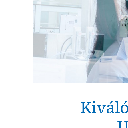
Kiváló
U