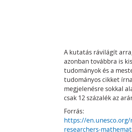
A kutatás rávilágít ar
azonban továbbra is ki
tudományok és a mester
tudományos cikket írnak
megjelenésre sokkal al
csak 12 százalék az ar
Forrás:
https://en.unesco.org
researchers-mathemati