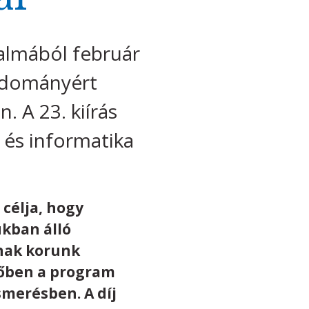
almából február
udományért
. A 23. kiírás
a és informatika
célja, hogy
ukban álló
anak korunk
dőben a program
smerésben. A díj