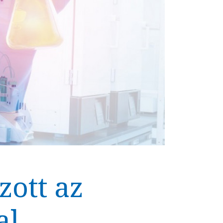
zott az
al