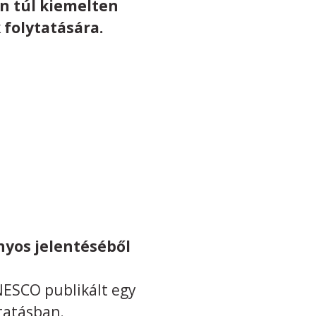
n túl kiemelten
 folytatására.
nyos jelentéséből
ESCO publikált egy
tatásban.