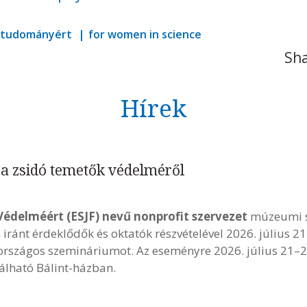
a tudományért
for women in science
Sha
Hírek
a zsidó temetők védelméről
Védelméért (ESJF) nevű nonprofit szervezet
múzeumi s
iránt érdeklődők és oktatók részvételével 2026. július 2
országos szemináriumot. Az eseményre 2026. július 21–2
lálható Bálint-házban.