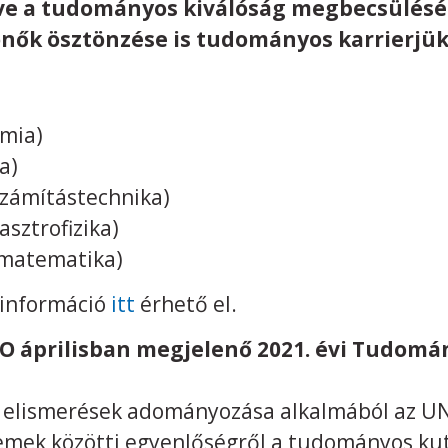
tve a tudományos kiválóság megbecsülésé
ónők ösztönzése is tudományos karrierjük
émia)
a)
számítástechnika)
sztrofizika)
 (matematika)
i információ
itt
érhető el.
O áprilisban megjelenő 2021. évi Tudomá
 elismerések adományozása alkalmából az UN
emek közötti egyenlőségről a tudományos ku