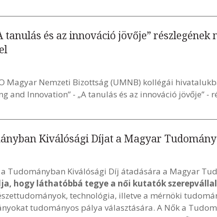
 tanulás és az innováció jövője” részlegének
el
O Magyar Nemzeti Bizottság (UMNB) kollégái hivataluk
 and Innovation” - „A tanulás és az innováció jövője” - r
mányban Kiválósági Díjat a Magyar Tudomán
ők a Tudományban Kiválósági Díj átadására a Magyar 
élja, hogy láthatóbbá tegye a női kutatók szerepváll
észettudományok, technológia, illetve a mérnöki tudomán
l lányokat tudományos pálya választására. A Nők a Tudo