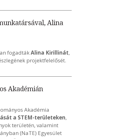
 munkatársával, Alina
ban fogadták
Alina Kirillinát
,
észlegének projektfelelősét.
yos Akadémián
Tudományos Akadémia
alását a STEM-területeken
,
yok területén, valamint
mányban (NaTE) Egyesület