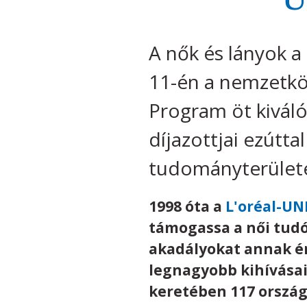
A nők és lányok 
11-én a nemzetkö
Program öt kiváló
díjazottjai ezútta
tudományterületei
1998 óta a
L'oréal-UN
támogassa a női tudó
akadályokat annak ér
legnagyobb kihívása
keretében 117 ország