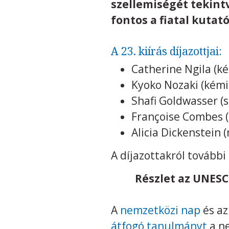
szellemiségét tekin
fontos a fiatal kutat
A 23. kiírás díjazottjai:
Catherine Ngila (k
Kyoko Nozaki (kémi
Shafi Goldwasser (
Françoise Combes (a
Alicia Dickenstein
A díjazottakról tovább
Részlet az UNESC
A
nemzetközi nap
és az
átfogó tanulmányt
a n