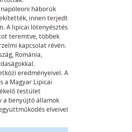
A napóleoni háborúk
kítették, innen terjedt
. A lipicai lótenyésztés
tot teremtve, többek
érzelmi kapcsolat révén.
szág, Románia,
zdaságokkal.
etközi eredményeivel. A
s a Magyar Lipicai
ékelő testület
ly a benyújtó államok
 együttműködés elveivel