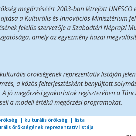
 örökség megőrzéséért 2003-ban létrejött UNESCO
jtása a Kulturális és Innovációs Minisztérium fe
ítésének felelős szervezője a Szabadtéri Néprajzi 
gazgatósága, amely az egyezmény hazai megvalós
kulturális örökségének reprezentatív listáján jele
zés, a közös felterjesztésként benyújtott solymás
A jó megőrzési gyakorlatok regiszterében a Tán
seli a modell értékű megőrzési programokat.
 örökség
kulturális örökség
lista
urális örökségének reprezentatív listája