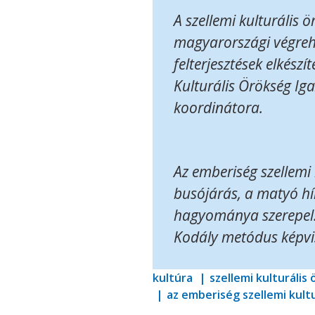
A szellemi kulturális
magyarországi végreha
felterjesztések elkész
Kulturális Örökség I
koordinátora.
Az emberiség szellemi 
busójárás, a matyó hím
hagyománya szerepel. 
Kodály metódus képvi
kultúra
szellemi kulturális
az emberiség szellemi kult