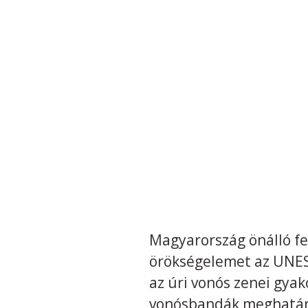
Magyarország önálló fe
örökségelemet az UNESC
az úri vonós zenei gyak
vonósbandák meghatáro