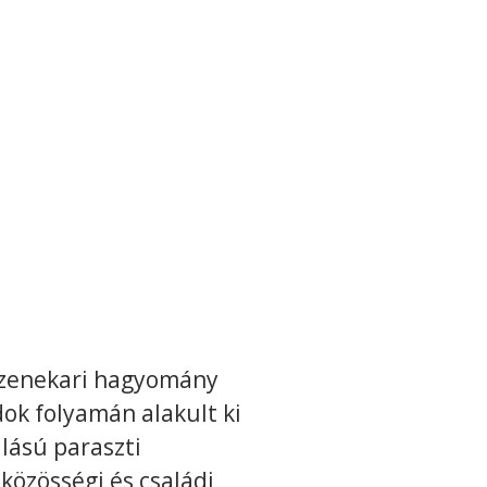
s zenekari hagyomány
ok folyamán alakult ki
llású paraszti
özösségi és családi