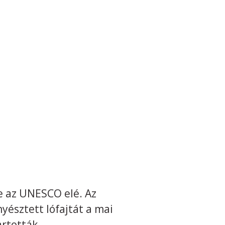
e az UNESCO elé. Az
yésztett lófajtát a mai
artották.