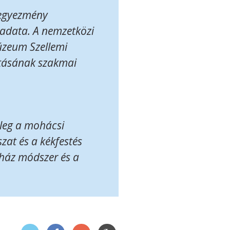
 egyezmény
ladata. A nemzetközi
Múzeum Szellemi
ításának szakmai
nleg a mohácsi
zat és a kékfestés
cház módszer és a