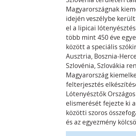
Magyarországnak kiemel
idején veszélybe kerül
el a lipicai lótenyészt
több mint 450 éve egye
között a speciális szóki
Ausztria, Bosznia-Herc
Szlovénia, Szlovákia re
Magyarország kiemelked
felterjesztés elkészít
Lótenyésztők Országos 
elismerését fejezte ki 
közötti szoros összefo
és az egyezmény kölcs