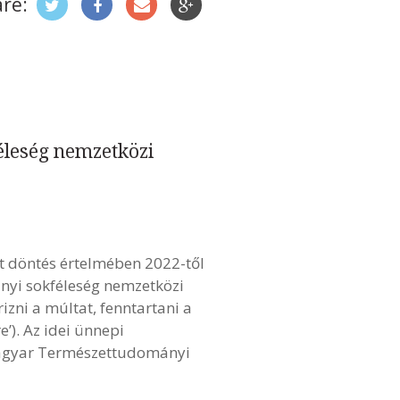
re:
éleség nemzetközi
t döntés értelmében 2022-től
nyi sokféleség nemzetközi
izni a múltat, fenntartani a
e’). Az idei ünnepi
Magyar Természettudományi