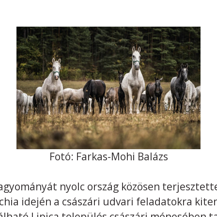
Fotó: Farkas-Mohi Balázs
 hagyományát nyolc ország közösen terjesztett
ia idején a császári udvari feladatokra kiten
álható Lipica település császári ménesében t