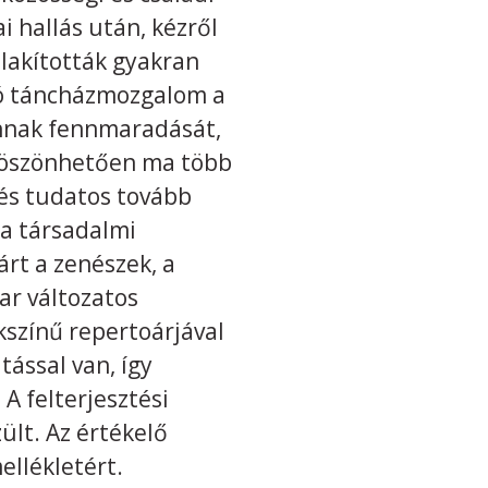
 hallás után, kézről
alakították gyakran
ló táncházmozgalom a
annak fennmaradását,
 köszönhetően ma több
 és tudatos tovább
 a társadalmi
árt a zenészek, a
ar változatos
kszínű repertoárjával
ással van, így
A felterjesztési
lt. Az értékelő
mellékletért.