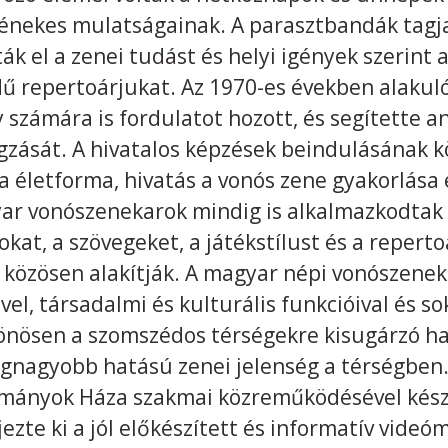
 énekes mulatságainak. A parasztbandák tagjai
ták el a zenei tudást és helyi igények szerint 
ű repertoárjukat. Az 1970-es években alaku
számára is fordulatot hozott, és segítette 
gzását. A hivatalos képzések beindulásának
 életforma, hivatás a vonós zene gyakorlása
yar vonószenekarok mindig is alkalmazkodtak
kat, a szövegeket, a játékstílust és a reperto
 közösen alakítják. A magyar népi vonószenek
el, társadalmi és kulturális funkcióival és so
önösen a szomszédos térségekre kisugárzó hat
egnagyobb hatású zenei jelenség a térségben. 
ányok Háza szakmai közreműködésével készü
ezte ki a jól előkészített és informatív videó