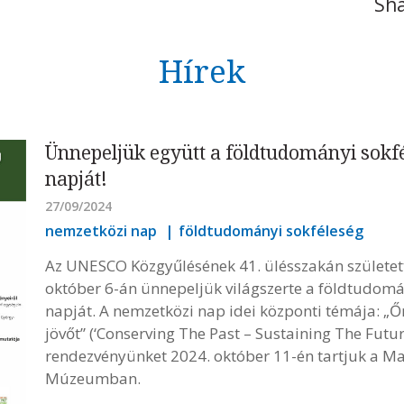
Sha
Hírek
Ünnepeljük együtt a földtudományi sokf
napját!
27/09/2024
nemzetközi nap
földtudományi sokféleség
Az UNESCO Közgyűlésének 41. ülésszakán születet
október 6-án ünnepeljük világszerte a földtudomá
napját. A nemzetközi nap idei központi témája: „Őr
jövőt” (‘Conserving The Past – Sustaining The Futur
rendezvényünket 2024. október 11-én tartjuk a 
Múzeumban.