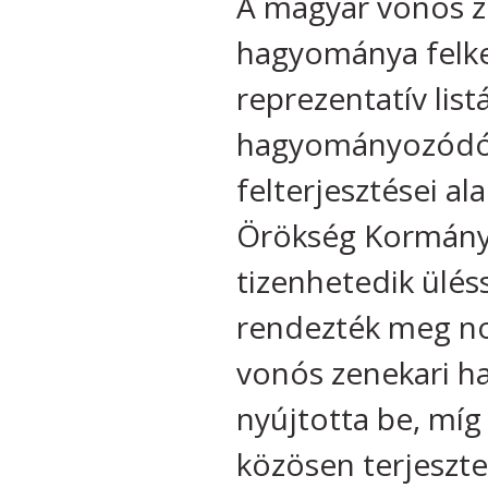
A magyar vonós ze
hagyománya felker
reprezentatív li
hagyományozódó k
felterjesztései ala
Örökség Kormányk
tizenhetedik ülé
rendezték meg no
vonós zenekari h
nyújtotta be, míg
közösen terjeszte