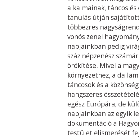
alkalmainak, táncos és
tanulás útján sajátítot
többezres nagyságrend
vonós zenei hagyomány 
napjainkban pedig virá
száz népzenész számára
örökítése. Mivel a mag
környezethez, a dallamo
táncosok és a közönség
hangszeres összetételév
egész Európára, de kül
napjainkban az egyik l
dokumentáció a Hagyom
testület elismerését fej