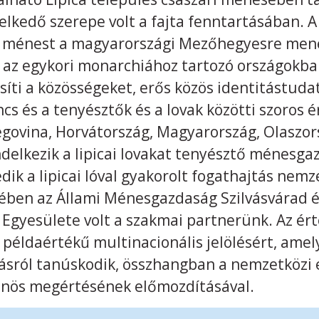
kedő szerepe volt a fajta fenntartásában. 
t ménest a magyarországi Mezőhegyesre mene
és az egykori monarchiához tartozó országokban
síti a közösségeket, erős közös identitástuda
ncs és a tenyésztők és a lovak közötti szoros 
egovina, Horvátország, Magyarország, Olaszor
ndelkezik a lipicai lovakat tenyésztő ménesga
ik a lipicai lóval gyakorolt fogathajtás nemz
ésében az Állami Ménesgazdaság Szilvásvárad é
Egyesülete volt a szakmai partnerünk. Az ért
a példaértékű multinacionális jelölésért, ame
gásról tanúskodik, összhangban a nemzetközi
önös megértésének előmozdításával.