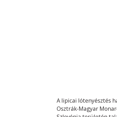
A lipicai lótenyésztés
Osztrák-Magyar Monarch
Szlovénia területén tal