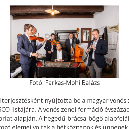
Fotó: Farkas-Mohi Balázs
lterjesztésként nyújtotta be a magyar vonó
O listájára. A vonós zenei formáció évszázad
orlat alapján. A hegedű-brácsa-bőgő alapfelá
zó elemei voltak a hétköznapok és ünnepek k