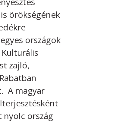
enyésztés
lis örökségének
zedékre
 egyes országok
 Kulturális
t zajló,
 Rabatban
t. A magyar
terjesztésként
t nyolc ország