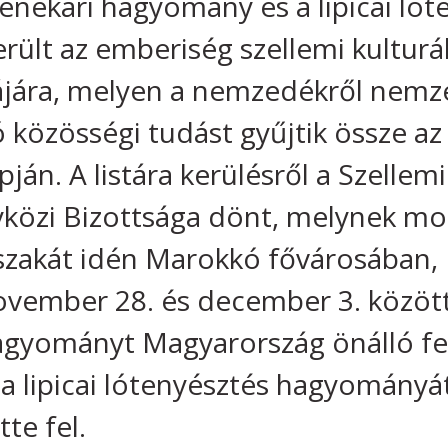
nekari hagyomány és a lipicai lót
ült az emberiség szellemi kulturá
stájára, melyen a nemzedékről nem
özösségi tudást gyűjtik össze az
pján. A listára kerülésről a Szellemi
özi Bizottsága dönt, melynek mos
sszakát idén Marokkó fővárosában,
vember 28. és december 3. közöt
agyományt Magyarország önálló fel
 a lipicai lótenyésztés hagyományá
tte fel.