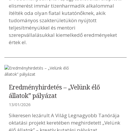
elismerést immár tizenharmadik alkalommal
ítélték oda olyan fiatal kutatónőknek, akik
tudományos szakterületükön nyújtott
teljesítményükkel és mentori
szerepvállalásukkal kiemelkedő eredményeket
értek el.
Eredményhirdetés – „Velünk élő
állatok” pályázat
13/01/2026
Sikeresen lezárult A Világ Legnagyobb Tanórája
oktatási projekt keretében meghirdetett „Velünk
élő állatok” – kreatív kutatási pályázat