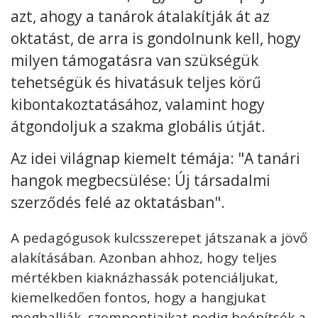
azt, ahogy a tanárok átalakítják át az
Kövess minket
unescohungary
oktatást, de arra is gondolnunk kell, hogy
milyen támogatásra van szükségük
Adatkezelési tájékoztató
Impresszum
Technikai információk
RSS
tehetségük és hivatásuk teljes körű
kibontakoztatásához, valamint hogy
átgondoljuk a szakma globális útját.
Az idei világnap kiemelt témája: "A tanári
hangok megbecsülése: Új társadalmi
szerződés felé az oktatásban".
A pedagógusok kulcsszerepet játszanak a jövő
alakításában. Azonban ahhoz, hogy teljes
mértékben kiaknázhassák potenciáljukat,
kiemelkedően fontos, hogy a hangjukat
meghallják, szempontjaikat pedig beépítsék a