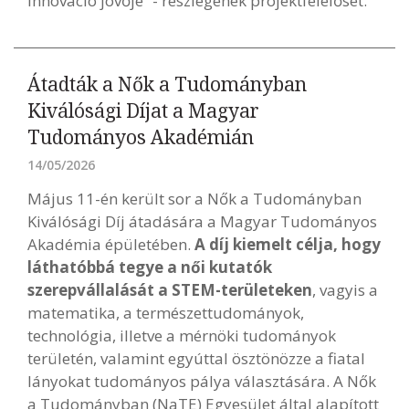
innováció jövője” - részlegének projektfelelősét.
Átadták a Nők a Tudományban
Kiválósági Díjat a Magyar
Tudományos Akadémián
14/05/2026
Május 11-én került sor a Nők a Tudományban
Kiválósági Díj átadására a Magyar Tudományos
Akadémia épületében.
A díj kiemelt célja, hogy
láthatóbbá tegye a női kutatók
szerepvállalását a STEM-területeken
, vagyis a
matematika, a természettudományok,
technológia, illetve a mérnöki tudományok
területén, valamint egyúttal ösztönözze a fiatal
lányokat tudományos pálya választására. A Nők
a Tudományban (NaTE) Egyesület által alapított