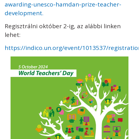
awarding-unesco-hamdan-prize-teacher-
development.
Regisztrálni október 2-ig, az alábbi linken
lehet:
https://indico.un.org/event/1013537/registrati