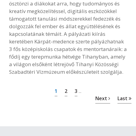
ösztönzi a diákokat arra, hogy tudományos és
kreatív megközelítéssel, digitális eszközökkel
támogatott tanulási módszerekkel fedezzék és
dolgozzák fel ember és állat együttélésének és
kapcsolatának témáit. A pályázati kiírás
keretében Kárpát-medence szerte pályázhatnak
3 fős középiskolás csapatok és mentortanáraik: a
fődíj egy terepmunka hétvége Tihanyban, amely
a világon elsőként létrejövő Tihanyi Közösségi
Szabadtéri Vízmúzeum előkészületeit szolgálja.
1
2
3
...
Next
Last