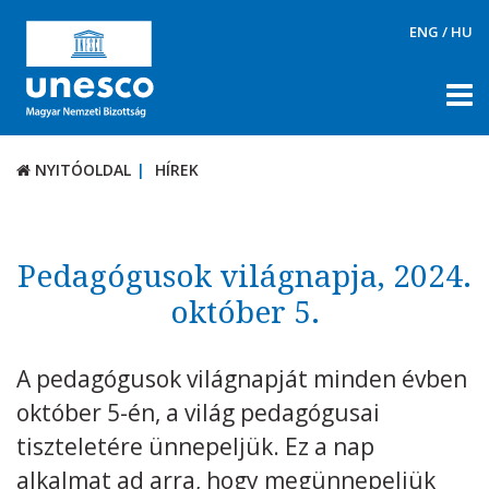
ENG
/
HU
NYITÓOLDAL
HÍREK
NYITÓOLDAL
HÍREK
RÓLUNK
TÉMÁK
Pedagógusok világnapja, 2024.
DOKUMENTUMTÁR
október 5.
PÁLYÁZATOK / DÍJAK
A pedagógusok világnapját minden évben
KAPCSOLAT
október 5-én, a világ pedagógusai
tiszteletére ünnepeljük. Ez a nap
alkalmat ad arra, hogy megünnepeljük