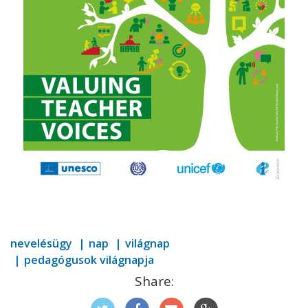
nevelésügy
nap
világnap
pedagógusok világnapja
Share: