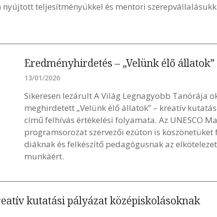
nyújtott teljesítményükkel és mentori szerepvállalásu
Eredményhirdetés – „Velünk élő állatok”
13/01/2026
Sikeresen lezárult A Világ Legnagyobb Tanórája ok
meghirdetett „Velünk élő állatok” – kreatív kutat
című felhívás értékelési folyamata. Az UNESCO Ma
programsorozat szervezői ezúton is köszönetüket f
diáknak és felkészítő pedagógusnak az elköteleze
munkáért.
kreatív kutatási pályázat középiskolásoknak