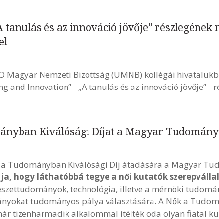
 tanulás és az innováció jövője” részlegének
el
O Magyar Nemzeti Bizottság (UMNB) kollégái hivataluk
 and Innovation” - „A tanulás és az innováció jövője” - r
mányban Kiválósági Díjat a Magyar Tudomán
ők a Tudományban Kiválósági Díj átadására a Magyar 
élja, hogy láthatóbbá tegye a női kutatók szerepváll
észettudományok, technológia, illetve a mérnöki tudomán
l lányokat tudományos pálya választására. A Nők a Tudo
mmár tizenharmadik alkalommal ítélték oda olyan fiatal k