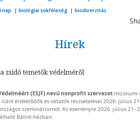
i nap
biológiai sokféleség
biodiverzitás
Sha
Hírek
a zsidó temetők védelméről
Védelméért (ESJF) nevű nonprofit szervezet
múzeumi s
iránt érdeklődők és oktatók részvételével 2026. július 2
országos szemináriumot. Az eseményre 2026. július 21–2
lálható Bálint-házban.