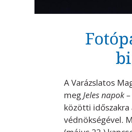
Fotóp
bi
A Varázslatos Mag
meg
Jeles napok 
közötti időszakr
védnökségével. M
(május 22.) kapcs