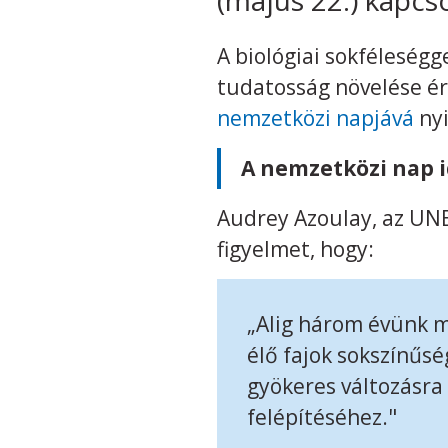
A biológiai sokféleségg
tudatosság növelése é
nemzetközi napjává
nyi
A nemzetközi nap i
Audrey Azoulay, az UN
figyelmet, hogy:
„Alig három évünk m
élő fajok sokszínűs
gyökeres változásra 
felépítéséhez."