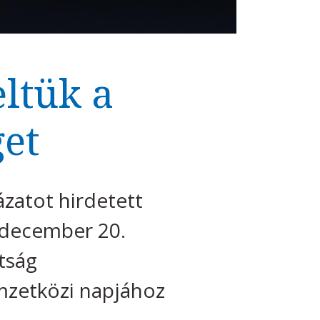
ltük a
get
ázatot hirdetett
- december 20.
tság
mzetközi napjához