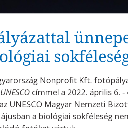
ályázattal ünnepe
ológiai sokfélesé
yarország Nonprofit Kft. fotópály
– UNESCO
címmel a 2022. április 6. 
a az UNESCO Magyar Nemzeti Bizot
ájusban a biológiai sokféleség ne
olódó fotókat vártuk.