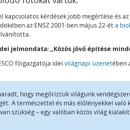
el kapcsolatos kérdések jobb megértése és az
rdekében az ENSZ 2001-ben május 22-ét
a bio
lvánította.
dei jelmondata: „Közös jövő építése mind
ESCO főigazgatója idei
világnapi üzenet
ében a
aradt, hogy megőrizzük világunk vendégszer
égét. A természettel és más élőlényekkel val
van szükség – egy valóban közös világ kialakí