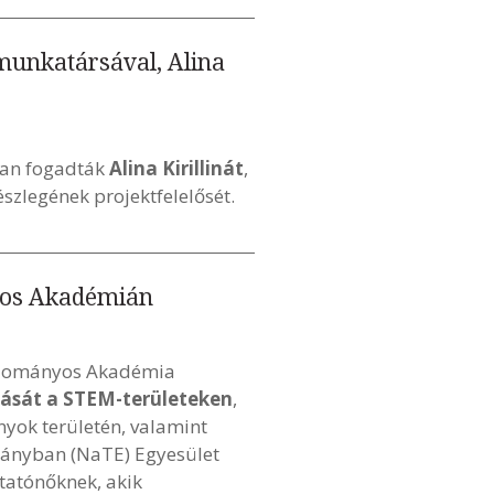
 munkatársával, Alina
ban fogadták
Alina Kirillinát
,
észlegének projektfelelősét.
yos Akadémián
Tudományos Akadémia
alását a STEM-területeken
,
yok területén, valamint
mányban (NaTE) Egyesület
utatónőknek, akik