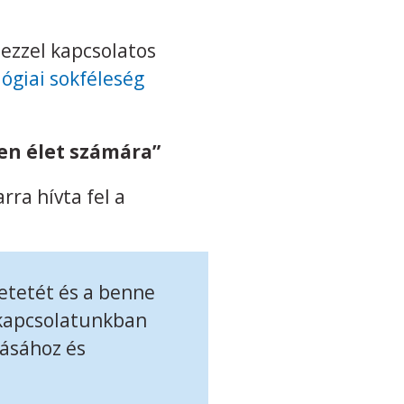
 ezzel kapcsolatos
lógiai sokféleség
en élet számára”
rra hívta fel a
etetét és a benne
ó kapcsolatunkban
tásához és