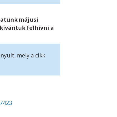
zatunk májusi
kívántuk felhívni a
nyult, mely a cikk
07423