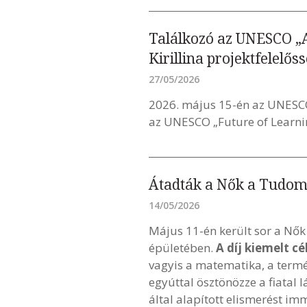
Találkozó az UNESCO „A
Kirillina projektfelelőss
27/05/2026
2026. május 15-én az UNESC
az UNESCO „Future of Learning
Átadták a Nők a Tudo
14/05/2026
Május 11-én került sor a N
épületében.
A díj kiemelt c
vagyis a matematika, a term
egyúttal ösztönözze a fiata
által alapított elismerést i