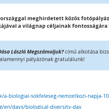
rországgal meghirdetett közös fotópályá
ájával a világnap céljainak fontosságára 
Dósa László Megszámoljuk?
című alkotása bizo
Valamennyi pályázónak gratulálunk!
k/a-biologiai-sokfeleseg-nemzetkozi-napja-1
/en/days/biological-diversity-day