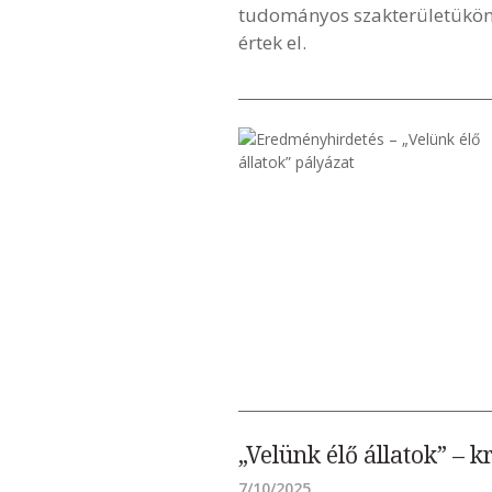
tudományos szakterületükön 
értek el.
„Velünk élő állatok” – 
7/10/2025