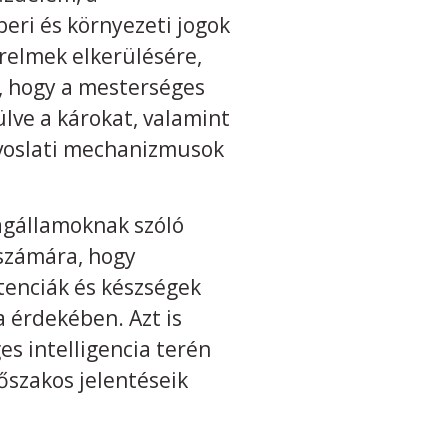
eri és környezeti jogok
érelmek elkerülésére,
k, hogy a mesterséges
rülve a károkat, valamint
rvoslati mechanizmusok
tagállamoknak szóló
 számára, hogy
enciák és készségek
a érdekében. Azt is
s intelligencia terén
őszakos jelentéseik