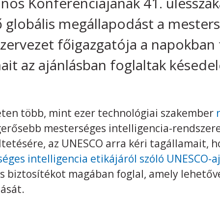
nos Konferenciájának 41. ülésszak
ő globális megállapodást a mesters
 szervezet főigazgatója a napokban 
t az ajánlásban foglaltak késedel
éten több, mint ezer technológiai szakember
legerősebb mesterséges intelligencia-rendszer
ltetésére, az UNESCO arra kéri tagállamait, 
éges intelligencia etikájáról szóló UNESCO-a
 biztosítékot magában foglal, amely lehetővé 
ását.