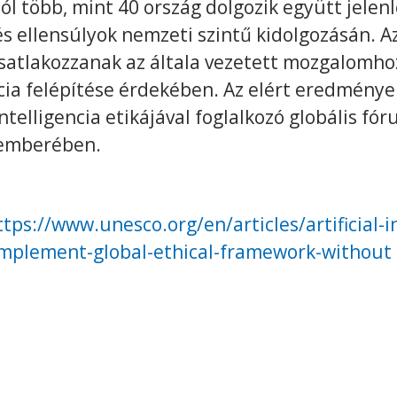
ól több, mint 40 ország dolgozik együtt jele
és ellensúlyok nemzeti szintű kidolgozásán. A
csatlakozzanak az általa vezetett mozgalomho
ia felépítése érdekében. Az elért eredmények
elligencia etikájával foglalkozó globális fó
cemberében.
ttps://www.unesco.org/en/articles/artificial-i
-implement-global-ethical-framework-without