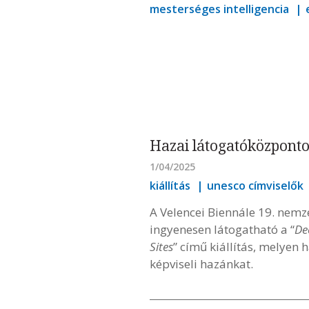
mesterséges intelligencia
Hazai látogatóközpont
1/04/2025
kiállítás
unesco címviselők
A Velencei Biennále 19. nemze
ingyenesen látogatható a “
De
Sites
” című kiállítás, melye
képviseli hazánkat.