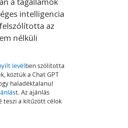
án a tagállamok
éges intelligencia
felszólította az
em nélküli
nyílt levél
ben szólította
ek, köztük a Chat GPT
hogy haladéktalanul
jánlás
t. Az ajánlás
teszi a kitűzött célok