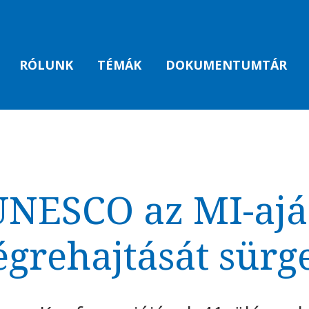
RÓLUNK
TÉMÁK
DOKUMENTUMTÁR
UNESCO az MI-ajá
égrehajtását sürge