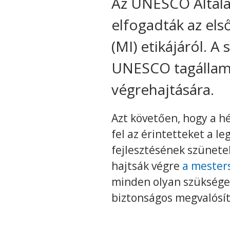
Az UNESCO Általá
elfogadták az els
(MI) etikájáról. A
UNESCO tagállamai
végrehajtására.
Azt követően, hogy a h
fel az érintetteket a 
fejlesztésének szünete
hajtsák végre
a mesters
minden olyan szükséges
biztonságos megvalósít