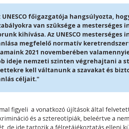
z UNESCO főigazgatója hangsúlyozta, hogy
szabályokra van szüksége a mesterséges in
orunk kihívása. Az UNESCO mesterséges in
ajánlása megfelelő normatív keretrendszer
lamaink 2021 novemberében valamennyie
bb ideje nemzeti szinten végrehajtani a s
ettekre kell váltanunk a szavakat és bizt
nlás céljait."
 figyeli a vonatkozó újítások által felvetett
rimináció és a sztereotípiák, beleértve a nem
, de ide tartozik a félretájékoztatás elleni k