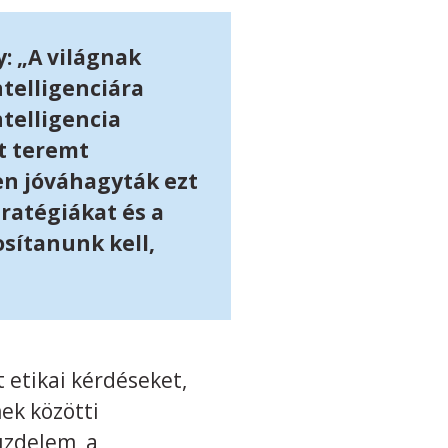
: „A világnak
telligenciára
telligencia
t teremt
n jóváhagyták ezt
tratégiákat és a
osítanunk kell,
 etikai kérdéseket,
ek közötti
üzdelem, a