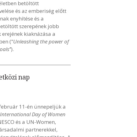
letben betöltött
elése és az emberiség előtt
inak enyhítése és a
etöltött szerepének jobb
k erejének kiaknázása a
ben ("
Unleashing the power of
oals’
’).
etközi nap
február 11-én ünnepeljük a
International Day of Women
UNESCO és a UN-Women,
ársadalmi partnerekkel,