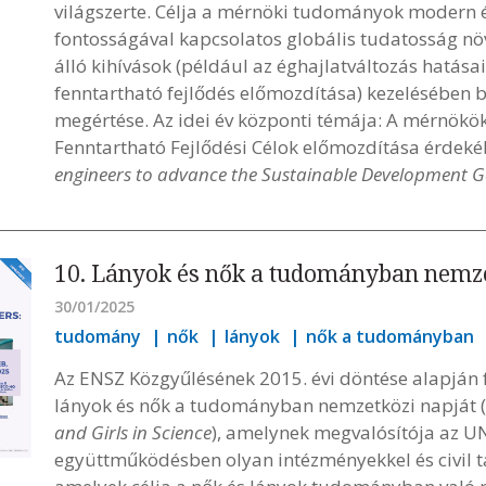
világszerte. Célja a mérnöki tudományok modern é
fontosságával kapcsolatos globális tudatosság növ
álló kihívások (például az éghajlatváltozás hatása
fenntartható fejlődés előmozdítása) kezelésében b
megértése. Az idei év központi témája: A mérnökö
Fenntartható Fejlődési Célok előmozdítása érdeké
engineers to advance the Sustainable Development G
10. Lányok és nők a tudományban nemz
30/01/2025
tudomány
nők
lányok
nők a tudományban
Az ENSZ Közgyűlésének 2015. évi döntése alapján 
lányok és nők a tudományban nemzetközi napját (
and Girls in Science
), amelynek megvalósítója az 
együttműködésben olyan intézményekkel és civil t