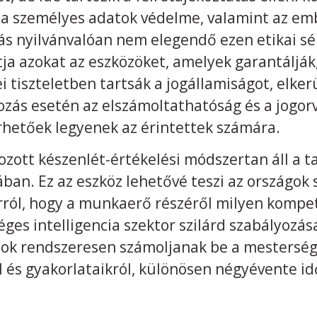
 a személyes adatok védelme, valamint az emb
zás nyilvánvalóan nem elegendő ezen etikai s
ítja azokat az eszközöket, amelyek garantáljá
ei tiszteletben tartsák a jogállamiságot, elke
kozás esetén az elszámoltathatóság és a jogo
rhetőek legyenek az érintettek számára.
ozott készenlét-értékelési módszertan áll a 
an. Ez az eszköz lehetővé teszi az országok
ról, hogy a munkaerő részéről milyen kompet
es intelligencia szektor szilárd szabályozás
amok rendszeresen számoljanak be a mestersége
l és gyakorlataikról, különösen négyévente id