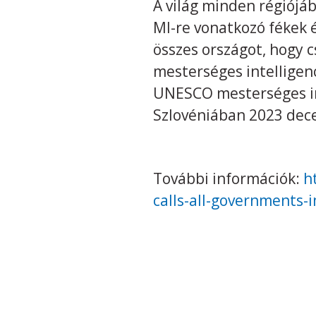
A világ minden régiójáb
MI-re vonatkozó fékek 
összes országot, hogy 
mesterséges intelligenc
UNESCO mesterséges int
Szlovéniában 2023 de
További információk:
h
calls-all-governments