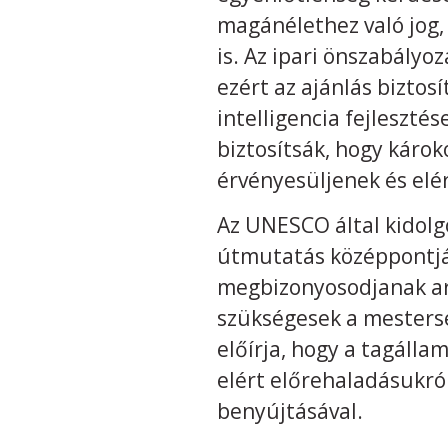
magánélethez való jog,
is. Az ipari önszabályo
ezért az ajánlás biztos
intelligencia fejlesztés
biztosítsák, hogy káro
érvényesüljenek és elé
Az UNESCO által kidolg
útmutatás középpontjáb
megbizonyosodjanak ar
szükségesek a mesterség
előírja, hogy a tagáll
elért előrehaladásukró
benyújtásával.