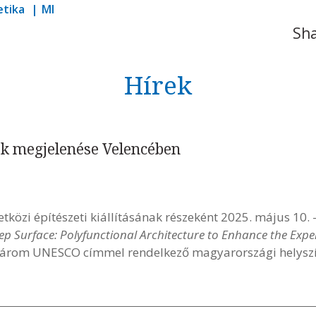
etika
MI
Sha
Hírek
ok megjelenése Velencében
tközi építészeti kiállításának részeként 2025. május 10.
ep Surface: Polyfunctional Architecture to Enhance the Exp
n három UNESCO címmel rendelkező magyarországi helyszí