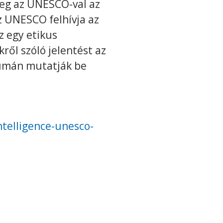
nleg az UNESCO-val az
z UNESCO felhívja az
z egy etikus
ről szóló jelentést az
rumán mutatják be
ntelligence-unesco-