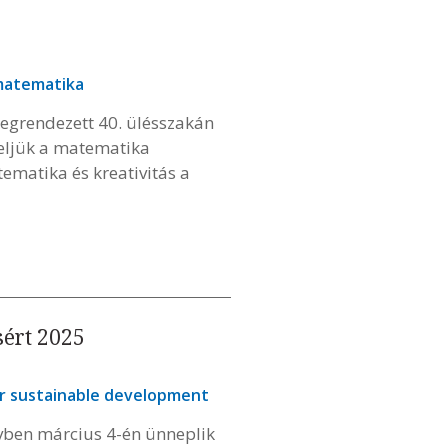
atematika
grendezett 40. ülésszakán
eljük a matematika
ematika és kreativitás a
sért 2025
or sustainable development
évben március 4-én ünneplik