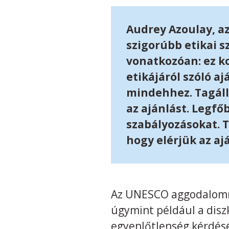
Audrey Azoulay, a
szigorúbb etikai 
vonatkozóan: ez k
etikájáról szóló 
mindehhez. Tagál
az ajánlást. Legfő
szabályozásokat. T
hogy elérjük az ajá
Az UNESCO aggodalommal
úgymint például a diszk
egyenlőtlenség kérdését