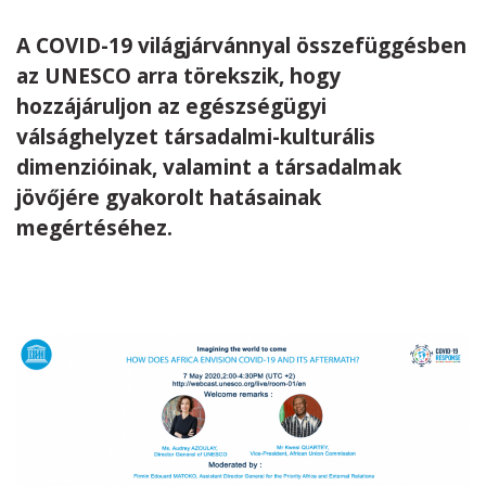
A COVID-19 világjárvánnyal összefüggésben
Kövess minket
unescohungary
az UNESCO arra törekszik, hogy
Adatkezelési tájékoztató
Impresszum
Technikai információk
hozzájáruljon az egészségügyi
RSS
válsághelyzet társadalmi-kulturális
dimenzióinak, valamint a társadalmak
jövőjére gyakorolt hatásainak
megértéséhez.