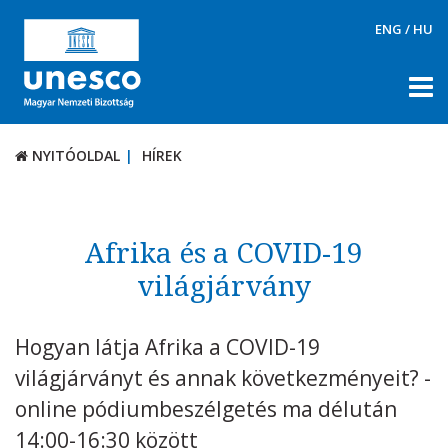
ENG
/
HU
NYITÓOLDAL
HÍREK
NYITÓOLDAL
HÍREK
RÓLUNK
TÉMÁK
Afrika és a COVID-19
DOKUMENTUMTÁR
világjárvány
PÁLYÁZATOK / DÍJAK
Hogyan látja Afrika a COVID-19
KAPCSOLAT
világjárványt és annak következményeit? -
online pódiumbeszélgetés ma délután
14:00-16:30 között