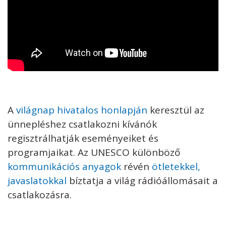
A
világnap hivatalos honlapján
keresztül az
ünnepléshez csatlakozni kívánók
regisztrálhatják eseményeiket és
programjaikat. Az UNESCO különböző
kommunikációs anyagok
révén
ötletekkel,
javaslatokkal
bíztatja a világ rádióállomásait a
csatlakozásra.