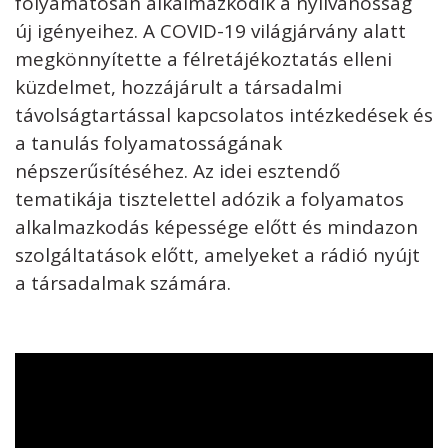
folyamatosan alkalmazkodik a nyilvánosság
új igényeihez. A COVID-19 világjárvány alatt
megkönnyítette a félretájékoztatás elleni
küzdelmet, hozzájárult a társadalmi
távolságtartással kapcsolatos intézkedések és
a tanulás folyamatosságának
népszerűsítéséhez. Az idei esztendő
tematikája tisztelettel adózik a folyamatos
alkalmazkodás képessége előtt és mindazon
szolgáltatások előtt, amelyeket a rádió nyújt
a társadalmak számára.