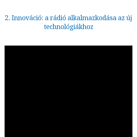
2. Innováció: a rádió alkalmazkodása az új
technológiákhoz