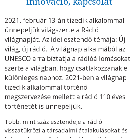
innováció, kapcsolat
Kövess minket
unescohungary
2021. február 13-án tizedik alkalommal
Adatkezelési tájékoztató
Impresszum
Technikai információk
ünnepeljük világszerte a Rádió
RSS
világnapját. Az idei esztendő témája: Új
világ, új rádió. A világnap alkalmából az
UNESCO arra bíztatja a rádióállomásokat
szerte a világban, hogy csatlakozzanak e
különleges naphoz. 2021-ben a világnap
tizedik alkalommal történő
megszervezése mellett a rádió 110 éves
történetét is ünnepeljük.
Több, mint száz esztendeje a rádió
visszatükrözi a társadalmi átalakulásokat és