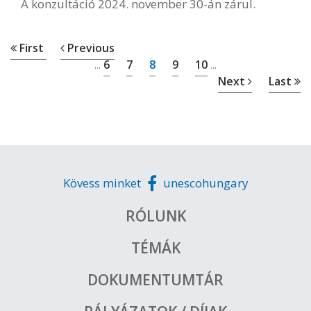
A konzultáció 2024. november 30-án zárul.
First
Previous
6
7
8
9
10
...
...
Next
Last
Kövess minket
unescohungary
RÓLUNK
TÉMÁK
DOKUMENTUMTÁR