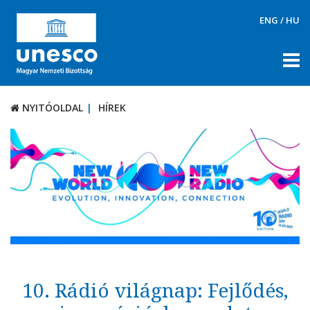
ENG
/
HU
NYITÓOLDAL
HÍREK
NYITÓOLDAL
HÍREK
RÓLUNK
TÉMÁK
DOKUMENTUMTÁR
PÁLYÁZATOK / DÍJAK
KAPCSOLAT
10. Rádió világnap: Fejlődés,