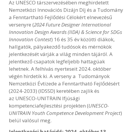
Az UNESCO társzervezésében meghirdetett
Nemzetközi Innovációs Dizájn Díj és a Tudomány
a Fenntartható Fejlődési Célokért elnevezésű
versenyre (
2024 Future Designer International
Innovation Design Awards (IIDA) & Science for SDGs
Innovation Contest
) 16 és 35 év közötti diákok,
hallgatók, pályakezdő tudósok és mérnökök
jelentkezését várják a világ minden tájáról. A
jelentkező csapatok legfeljebb hattagúak
lehetnek. A felhívás nyerteseit 2024. október
végén hirdetik ki. A verseny a Tudományok
Nemzetközi Évtizede a Fenntartható Fejlődésért
(2024-2033) (IDSSD) keretében zajlik és
az UNESCO-UNITRAIN Ifjúsági
kompetenciafejlesztési projekten (
UNESCO-
UNITRAIN Youth Competence Development Project
)
belül valósul meg.
Jelentkezési határidő: 2024. október 13.