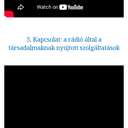
3. Kapcsolat: a rádió által a
társadalmaknak nyújtott szolgáltatások