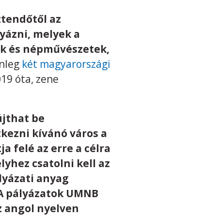
ztendőtől az
yázni, melyek a
ek és népművészetek,
enleg
két magyarországi
19 óta, zene
újthat be
kezni kívánó város a
a felé az erre a célra
lyhez csatolni kell az
ályázati anyag
. A pályázatok UMNB
z angol nyelven