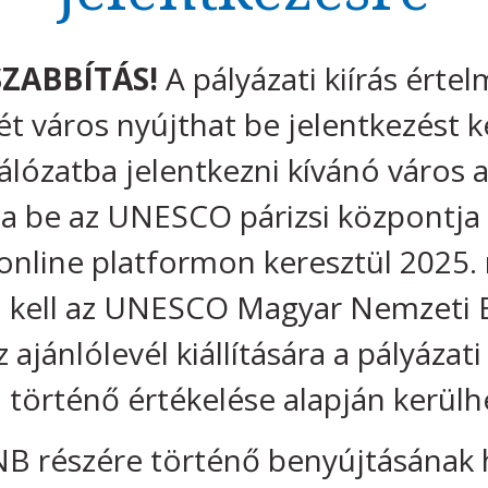
ZABBÍTÁS!
A pályázati kiírás érte
t város nyújthat be jelentkezést 
álózatba jelentkezni kívánó város a
ja be az UNESCO párizsi központja f
 online platformon keresztül 2025. 
i kell az UNESCO Magyar Nemzeti 
z ajánlólevél kiállítására a pályázat
 történő értékelése alapján kerülh
B részére történő benyújtásának h