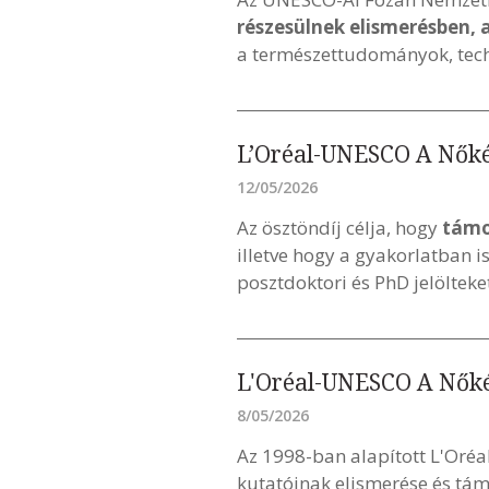
részesülnek elismerésben,
a természettudományok, tec
L’Oréal-UNESCO A Nőké
12/05/2026
Az ösztöndíj célja, hogy
támo
illetve hogy a gyakorlatban 
posztdoktori és PhD jelölteke
L'Oréal-UNESCO A Nőké
8/05/2026
Az 1998-ban alapított L'Oré
kutatóinak elismerése és tá