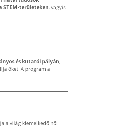
 a STEM-területeken
, vagyis
ányos és kutatói pályán
,
lja őket. A program a
a a világ kiemelkedő női