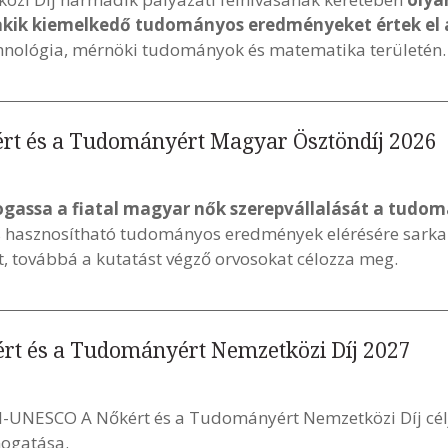
 akik kiemelkedő tudományos eredményeket értek el
hnológia, mérnöki tudományok és matematika területén.
rt és a Tudományért Magyar Ösztöndíj 2026
gassa a fiatal magyar nők szerepvállalását a tudom
is hasznosítható tudományos eredmények elérésére sarkal
t, továbbá a kutatást végző orvosokat célozza meg.
rt és a Tudományért Nemzetközi Díj 2027
al-UNESCO A Nőkért és a Tudományért Nemzetközi Díj célj
mogatása.