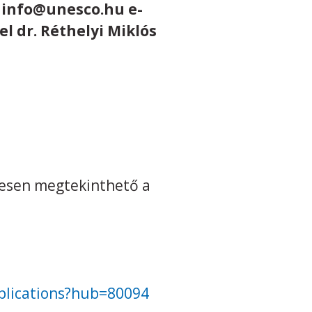
z info@unesco.hu e-
l dr. Réthelyi Miklós
tesen megtekinthető a
pplications?hub=80094