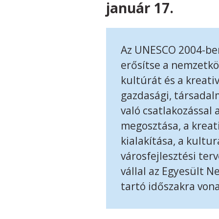
január 17.
Az UNESCO 2004-ben a
erősítse a nemzetkö
kultúrát és a kreati
gazdasági, társadal
való csatlakozással 
megosztása, a kreat
kialakítása, a kultur
városfejlesztési ter
vállal az Egyesült 
tartó időszakra von