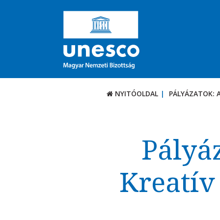
NYITÓOLDAL
PÁLYÁZATOK: 
PÁLYÁZATOK / DÍJ
Aktuális felhívások
Pályá
UNESCO díjak
Kreatív