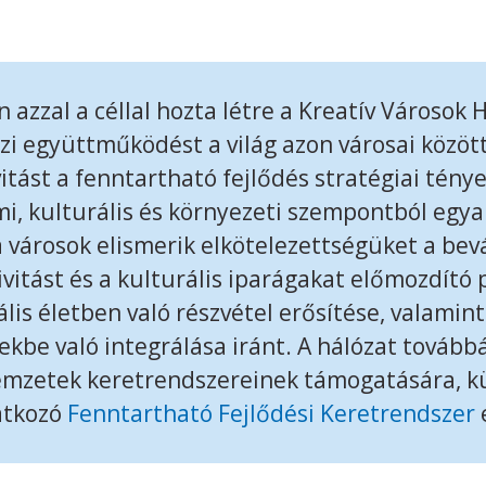
zzal a céllal hozta létre a Kreatív Városok 
zi együttműködést a világ azon városai közöt
vitást a fenntartható fejlődés stratégiai tény
mi, kulturális és környezeti szempontból egya
a városok elismerik elkötelezettségüket a bev
ivitást és a kulturális iparágakat előmozdító
ális életben való részvétel erősítése, valamin
vekbe való integrálása iránt. A hálózat tovább
Nemzetek keretrendszereinek támogatására, k
atkozó
Fenntartható Fejlődési Keretrendszer