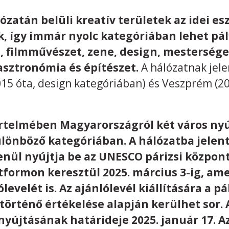
ózatán belüli kreatív területek az idei es
k, így immár nyolc kategóriában lehet pál
, filmművészet, zene, design, mesterség
sztronómia és építészet.
A hálózatnak jel
015 óta, design kategóriában) és Veszprém (20
 értelmében Magyarországról két város ny
ülönböző kategóriában. A hálózatba jelent
nül nyújtja be az UNESCO párizsi központj
tformon keresztül 2025. március 3-ig, ame
velét is. Az ajánlólevél kiállítására a p
 történő értékelése alapján kerülhet sor
nyújtásának határideje 2025. január 17. A