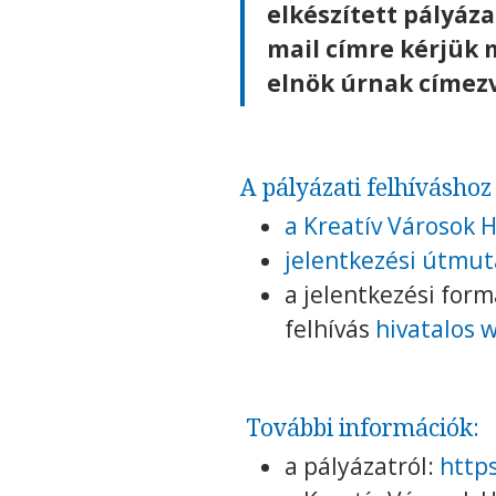
elkészített pályáz
mail címre kérjük 
elnök úrnak címezv
A pályázati felhívásho
a Kreatív Városok 
jelentkezési útmut
a jelentkezési for
felhívás
hivatalos 
További információk:
a pályázatról:
http