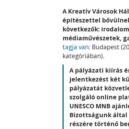
A Kreatív Városok Hál
építészettel bővülne
következők: irodalom
médiaművészetek, ga
tagja van
: Budapest (2
kategóriában).
A pályázati kiírás
jelentkezést két k
pályázatát közvetle
szolgáló online pla
UNESCO MNB ajánlóle
Bizottságunk által
részére történő be