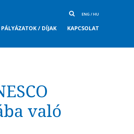
ENG
/
HU
PÁLYÁZATOK / DÍJAK
KAPCSOLAT
UNESCO
ába való