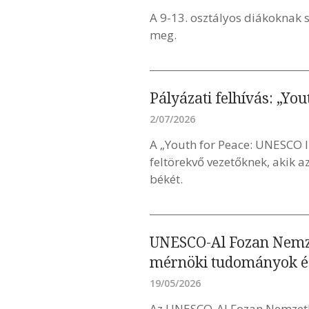
A 9-13. osztályos diákoknak 
meg.
Pályázati felhívás: „Yo
2/07/2026
A „Youth for Peace: UNESCO 
feltörekvő vezetőknek, akik a
békét.
UNESCO-Al Fozan Nemzet
mérnöki tudományok és
19/05/2026
Az UNESCO-Al Fozan Nemzetkö