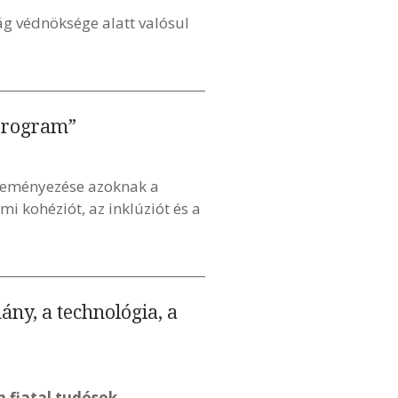
ág védnöksége alatt valósul
 Program”
zdeményezése azoknak a
i kohéziót, az inklúziót és a
ny, a technológia, a
n fiatal tudósok