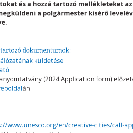
atokat és a hozzá tartozó mellékleteket a
megküldeni a polgármester kísérő leveléve
e.
z tartozó dokumentumok:
Hálózatának küldetése
ató
manyomtatvány (2024 Application form) előze
weboldal
án
s://www.unesco.org/en/creative-cities/call-a