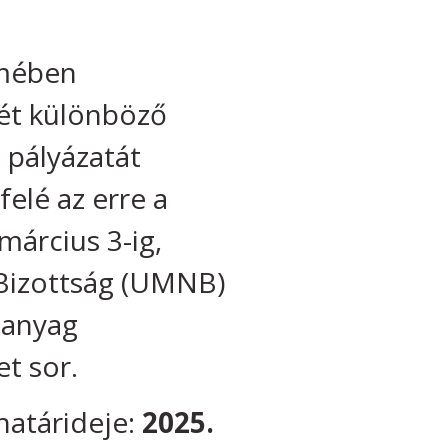
lmében
két különböző
 pályázatát
elé az erre a
március 3-ig,
Bizottság (UMNB)
i anyag
et sor.
atárideje:
2025.