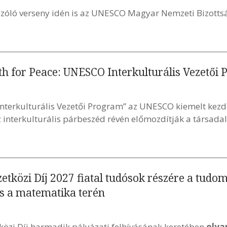
szóló verseny idén is az UNESCO Magyar Nemzeti Bizotts
uth for Peace: UNESCO Interkulturális Vezetői
Interkulturális Vezetői Program” az UNESCO kiemelt ke
z interkulturális párbeszéd révén előmozdítják a társadalm
közi Díj 2027 fiatal tudósok részére a tudomá
 a matematika terén
zi Díj harmadik pályázati felhívásának keretében
olya