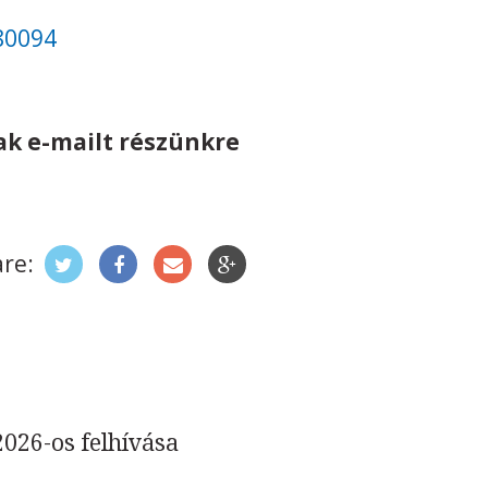
80094
ak e-mailt részünkre
re:
026-os felhívása