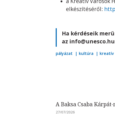
a Kreatív Városok H
elkészítéséről:
htt
Ha kérdéseik merül
az info@unesco.hu
pályázat
kultúra
kreatív
A Baksa Csaba Kárpát-m
27/07/2026