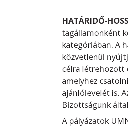
HATÁRIDŐ-HOSS
tagállamonként ké
kategóriában. A h
közvetlenül nyújt
célra létrehozott
amelyhez csatoln
ajánlólevelét is. A
Bizottságunk által
A pályázatok UMN