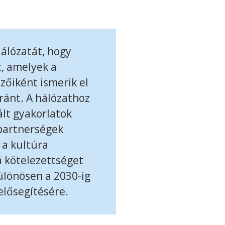
Hálózatát, hogy
t, amelyek a
ezőiként ismerik el
ránt. A hálózathoz
ált gyakorlatok
 partnerségek
t a kultúra
á kötelezettséget
ülönösen a 2030-ig
elősegítésére.