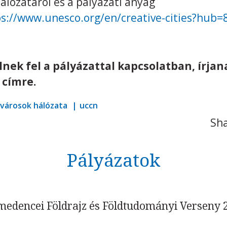
álózatáról és a pályázati anyag
ps://www.unesco.org/en/creative-cities?hub=
nek fel a pályázattal kapcsolatban, írjan
 címre.
 városok hálózata
uccn
Sha
Pályázatok
edencei Földrajz és Földtudományi Verseny 2