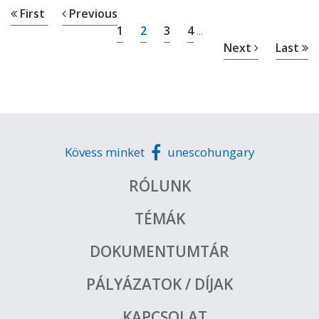
First
Previous
1
2
3
4
...
Next
Last
Kövess minket
unescohungary
RÓLUNK
TÉMÁK
DOKUMENTUMTÁR
PÁLYÁZATOK / DÍJAK
KAPCSOLAT