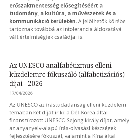
erőszakmentesség elősegítéséért a
tudomány, a kultúra, a művészetek és a
kommunikáció területén
. A jelölhetők körébe
tartoznak továbbá az intolerancia áldozatává
vált értelmiségiek családjai is.
Az UNESCO analfabétizmus elleni
küzdelemre fókuszáló (alfabetizációs)
díjai - 2026
17/04/2026
Az UNESCO az írástudatlanság elleni küzdelem
témában két díjat ír ki: a Dél-Korea által
finanszírozott UNESCO Sejong király díjat, amely
az anyanyelv-alapú írás-olvasási készségek
fejlesztésére fókuszál, valamint a Kína által