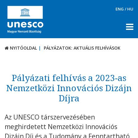
ENG
/
HU
NYITÓOLDAL
PÁLYÁZATOK: AKTUÁLIS FELHÍVÁSOK
NYITÓOLDAL
PÁLYÁZATOK: AKTUÁLIS FELHÍVÁSOK
RÓLUNK
TÉMÁK
Pályázati felhívás a 2023-as
Nemzetközi Innovációs Dizájn
DOKUMENTUMTÁR
Díjra
PÁLYÁZATOK / DÍJAK
Aktuális felhívások
Az UNESCO társzervezésében
UNESCO díjak
meghirdetett Nemzetközi Innovációs
KAPCSOLAT
Dizájn Díj és a Tudomány a Fenntartható