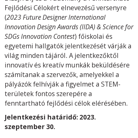
Fejlődési Célokért elnevezésű versenyre
(
2023 Future Designer International
Innovation Design Awards (IIDA) & Science for
SDGs Innovation Contest
) főiskolai és
Kövess minket
unescohungary
egyetemi hallgatók jelentkezését várják a
Adatkezelési tájékoztató
Impresszum
Technikai információk
világ minden tájáról. A jelentkezőktől
RSS
innovatív és kreatív munkák beküldésére
számítanak a szervezők, amelyekkel a
pályázók felhívják a figyelmet a STEM-
területek fontos szerepére a
fenntartható fejlődési célok elérésében.
Jelentkezési határidő: 2023.
szeptember 30.