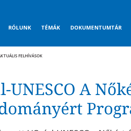
RÓLUNK
TÉMÁK
DOKUMENTUMTÁR
AKTUÁLIS FELHÍVÁSOK
AK
al-UNESCO A Nőkér
dományért Prog