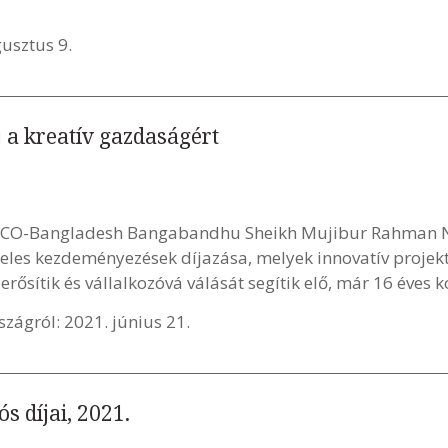
gusztus 9.
a kreatív gazdaságért
SCO-Bangladesh Bangabandhu Sheikh Mujibur Rahman Ne
teles kezdeményezések díjazása, melyek innovatív projek
 erősítik és vállalkozóvá válását segítik elő, már 16 éves 
zágról: 2021. június 21.
s díjai, 2021.