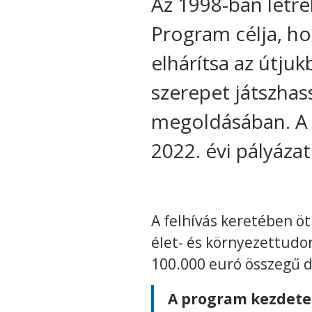
Az 1998-ban létr
Program célja, ho
elhárítsa az útju
szerepet játszhas
megoldásában. A 
2022. évi pályázat
A felhívás keretében ö
élet- és környezettudo
100.000 euró összegű d
A program kezdete 