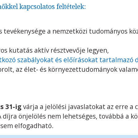
nőkkel kapcsolatos feltételek:
s tevékenysége a nemzetközi tudományos közö
os kutatás aktív résztvevője legyen,
atkozó szabályokat és előírásokat tartalma
orolt, az élet- és környezettudományok valam
s 31-ig
várja a jelölési javaslatokat az erre a
A díjra önjelölés nem lehetséges, továbbá a k
s sem elfogadható.