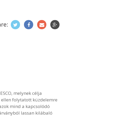
re:
NESCO, melynek célja
ellen folytatott küzdelemre
y azok mind a kapcsolódó
árványból lassan kilábaló