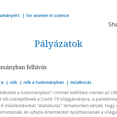
udományért
for women in science
Sha
Pályázatok
ományban felhívás
ra
nők
nők a tudományban
műalkotás
 művészete a tudományban" címmel kiállítást szervez az U
női szereplőinek a Covid-19 világjárványra, a pandémia 
t. A műalkotásokat "átalakulás" témakörben várják, hog
mutassák, és újfajta értelmezést nyújthassanak a világj