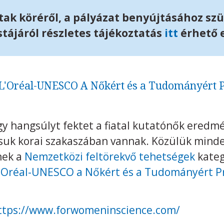
ltak köréről, a pályázat benyújtásához sz
ájáról részletes tájékoztatás
itt
érhető e
 L'Oréal-UNESCO A Nőkért és a Tudományért 
y hangsúlyt fektet a fiatal kutatónők eredmé
uk korai szakaszában vannak. Közülük minde
nek a
Nemzetközi feltörekvő tehetségek
kateg
 L'Oréal-UNESCO a Nőkért és a Tudományért 
ttps://www.forwomeninscience.com/