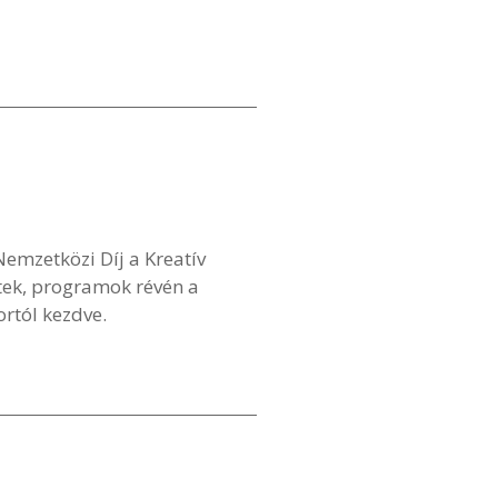
mzetközi Díj a Kreatív
tek, programok révén a
kortól kezdve.