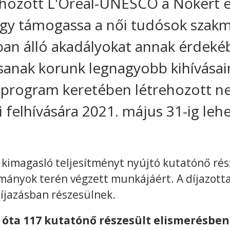
ehozott L'Oréal-UNESCO a Nőkért 
gy támogassa a női tudósok szakma
kban álló akadályokat annak érdeké
sanak korunk legnagyobb kihívásai
program keretében létrehozott ne
i felhívására 2021. május 31-ig lehe
t kimagasló teljesítményt nyújtó kutatónő ré
mányok terén végzett munkájáért. A díjazot
íjazásban részesülnek.
óta 117 kutatónő részesült elismerésben