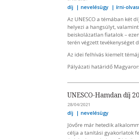
díj
nevelésügy
írni-olva
Az UNESCO a témában két díja
helyezi a hangsúlyt, valamin
beiskolázatlan fiatalok – eze
terén végzett tevékenységet d
Az idei felhívás kiemelt témáj
Pályázati határidő Magyaror
UNESCO-Hamdan díj 20
28/04/2021
díj
nevelésügy
Jövőre már hetedik alkalomm
célja a tanítási gyakorlatok 