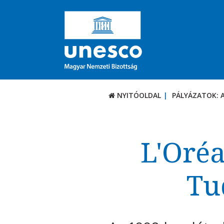
NYITÓOLDAL
PÁLYÁZATOK: 
PÁLYÁZATOK / DÍJ
Aktuális felhívások
L'Oré
UNESCO díjak
Tu