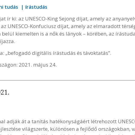
sni tudás
írástudás
t ír ki: az UNESCO-King Sejong díjat, amely az anyanyelv
t az UNESCO-Konfuciusz díjat, amely az elmaradott térség
n belül kiemelten is a nők és lányok – körében, az írástu
íjazza.
a: „befogadó digitális írástudás és távoktatás”.
szágon: 2021. május 24.
21.
al adják át a tanítás hatékonyságáért létrehozott UNE
fejlesztése világszerte, különösen a fejlődő országokban,