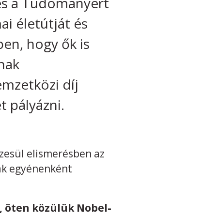
és a Tudományért
i életútját és
ben, hogy ők is
nak
mzetközi díj
t pályázni.
szesül elismerésben az
tak egyénenként
, öten közülük Nobel-