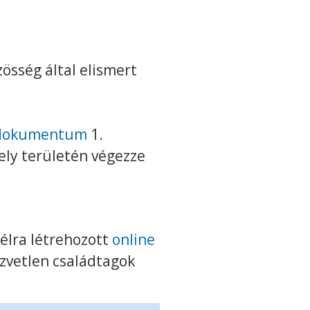
sség által elismert
zó dokumentum
1.
ely területén végezze
 célra létrehozott
online
özvetlen családtagok