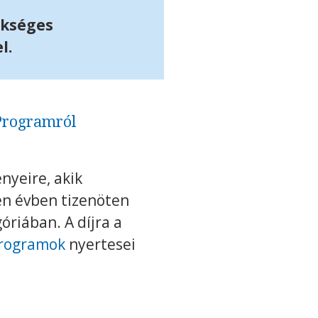
ükséges
l.
Programról
nyeire, akik
n évben tizenöten
óriában. A díjra a
Programok
nyertesei