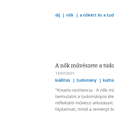
díj
nők
a nőkért és a t
A nők művészete a tud
14/07/2021
kiállítás
tudomány
kultú
"Kreatív reziliencia - A nők
bemutatni a tudományos élet 
reflektáló művészi alkotásai
fájdalmat, mind a reményt be