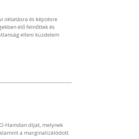
i oktatásra és képzésre
ekben élő felnőttek és
datlanság elleni küzdelem
SCO-Hamdan díjat, melynek
 valamint a marginalizálódott