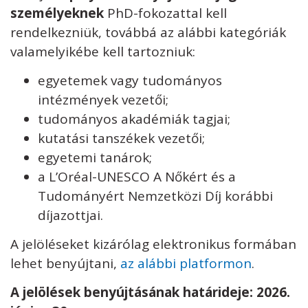
személyeknek
PhD-fokozattal kell
rendelkezniük, továbbá az alábbi kategóriák
valamelyikébe kell tartozniuk:
egyetemek vagy tudományos
intézmények vezetői;
tudományos akadémiák tagjai;
kutatási tanszékek vezetői;
egyetemi tanárok;
a L’Oréal-UNESCO A Nőkért és a
Tudományért Nemzetközi Díj korábbi
díjazottjai.
A jelöléseket kizárólag elektronikus formában
lehet benyújtani,
az alábbi platformon
.
A jelölések benyújtásának határideje: 2026.