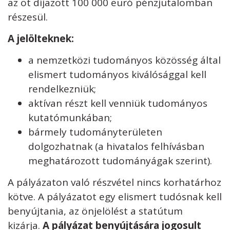
az öt díjazott 100 000 euró pénzjutalomban
részesül.
A jelölteknek:
a nemzetközi tudományos közösség által
elismert tudományos kiválósággal kell
rendelkezniük;
aktívan részt kell venniük tudományos
kutatómunkában;
bármely tudományterületen
dolgozhatnak (a hivatalos felhívásban
meghatározott tudományágak szerint).
A pályázaton való részvétel nincs korhatárhoz
kötve. A pályázatot egy elismert tudósnak kell
benyújtania, az önjelölést a statútum
kizárja.
A pályázat benyújtására jogosult