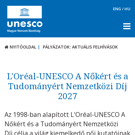
ENG
/
HU
NYITÓOLDAL
PÁLYÁZATOK: AKTUÁLIS FELHÍVÁSOK
NYITÓOLDAL
PÁLYÁZATOK: AKTUÁLIS FELHÍVÁSOK
RÓLUNK
TÉMÁK
L'Oréal-UNESCO A Nőkért és a
Tudományért Nemzetközi Díj
DOKUMENTUMTÁR
2027
PÁLYÁZATOK / DÍJAK
Aktuális felhívások
Az 1998-ban alapított L'Oréal-UNESCO A
UNESCO díjak
Nőkért és a Tudományért Nemzetközi
KAPCSOLAT
Díj célja a világ kiemelkedő női kutatóinak