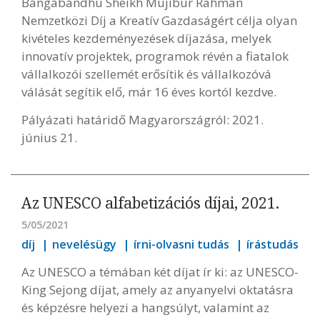
Bangabandhu Sheikh Mujibur Rahman
Nemzetközi Díj a Kreatív Gazdaságért célja olyan
kivételes kezdeményezések díjazása, melyek
innovatív projektek, programok révén a fiatalok
vállalkozói szellemét erősítik és vállalkozóvá
válását segítik elő, már 16 éves kortól kezdve.
Pályázati határidő Magyarországról: 2021.
június 21.
Az UNESCO alfabetizációs díjai, 2021.
5/05/2021
díj
nevelésügy
írni-olvasni tudás
írástudás
Az UNESCO a témában két díjat ír ki: az UNESCO-
King Sejong díjat, amely az anyanyelvi oktatásra
és képzésre helyezi a hangsúlyt, valamint az