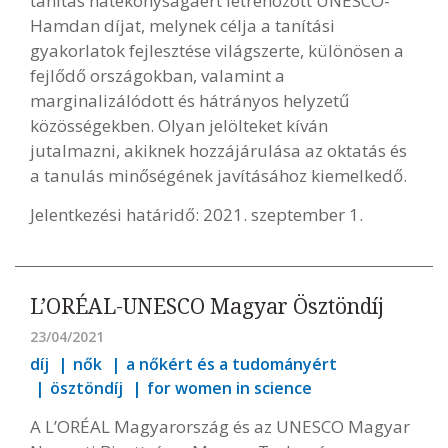
tanítás hatékonyságáért létrehozott UNESCO-
Hamdan díjat, melynek célja a tanítási
gyakorlatok fejlesztése világszerte, különösen a
fejlődő országokban, valamint a
marginalizálódott és hátrányos helyzetű
közösségekben. Olyan jelölteket kíván
jutalmazni, akiknek hozzájárulása az oktatás és
a tanulás minőségének javításához kiemelkedő.
Jelentkezési határidő: 2021. szeptember 1.
L’ORÉAL-UNESCO Magyar Ösztöndíj
23/04/2021
díj
nők
a nőkért és a tudományért
ösztöndíj
for women in science
A L’ORÉAL Magyarország és az UNESCO Magyar