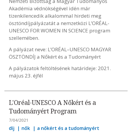
Nemzeti Bizottság a Magyar Tudományos
Akadémia védnökségével idén már
tizenkilencedik alkalommal hirdeti meg
ösztöndíjpályázatát a nemzetközi L’ORÉAL-
UNESCO FOR WOMEN IN SCIENCE program
szellemében.
A pályázat neve: L’ORÉAL–UNESCO MAGYAR
ÖSZTÖNDÍJ a Nőkért és a Tudományért
A pályázatok feltöltésének határideje: 2021.
május 23. éjfél
L'Oréal-UNESCO A Nőkért és a
Tudományért Program
7/04/2021
díj
nők
a nőkért és a tudományért