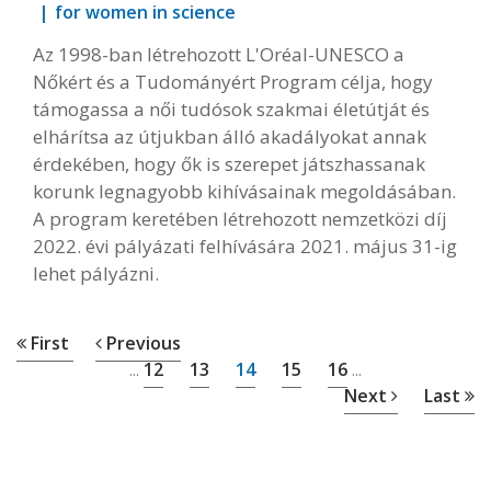
for women in science
Az 1998-ban létrehozott L'Oréal-UNESCO a
Nőkért és a Tudományért Program célja, hogy
támogassa a női tudósok szakmai életútját és
elhárítsa az útjukban álló akadályokat annak
érdekében, hogy ők is szerepet játszhassanak
korunk legnagyobb kihívásainak megoldásában.
A program keretében létrehozott nemzetközi díj
2022. évi pályázati felhívására 2021. május 31-ig
lehet pályázni.
First
Previous
12
13
14
15
16
...
...
Next
Last