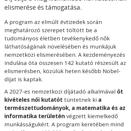
elismerése és támogatása.
A program az elmúlt évtizedek során
meghatározó szerepet töltött be a
Kövess minket
unescohungary
tudományos életben tevékenykedő nők
láthatóságának növelésében és munkájuk
Adatkezelési tájékoztató
Impresszum
Technikai információk
RSS
nemzetközi elismerésében. A kezdeményezés
indulása óta összesen 142 kutató részesült az
elismerésben, közülük heten később Nobel-
díjat is kaptak.
A 2027-es nemzetközi díjátadó alkalmával
öt
kivételes női kutatót
tüntetnek ki
a
természettudományok, a matematika és az
informatika területén
végzett kiemelkedő
munkásságukért. A program keretében mind