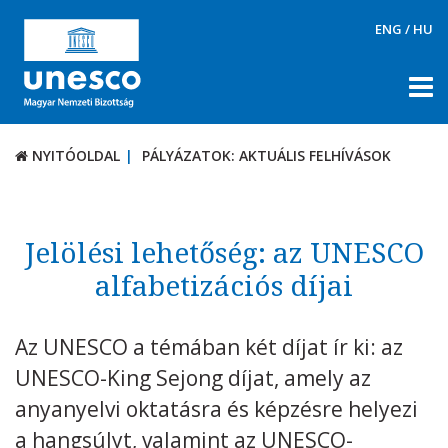
ENG
/
HU
NYITÓOLDAL
PÁLYÁZATOK: AKTUÁLIS FELHÍVÁSOK
NYITÓOLDAL
PÁLYÁZATOK: AKTUÁLIS FELHÍVÁSOK
RÓLUNK
TÉMÁK
Jelölési lehetőség: az UNESCO
DOKUMENTUMTÁR
alfabetizációs díjai
PÁLYÁZATOK / DÍJAK
Az UNESCO a témában két díjat ír ki: az
Aktuális felhívások
UNESCO-King Sejong díjat, amely az
UNESCO díjak
anyanyelvi oktatásra és képzésre helyezi
KAPCSOLAT
a hangsúlyt, valamint az UNESCO-