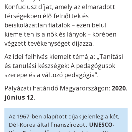
Konfuciusz díjat, amely az elmaradott
térségekben élő felnőttek és
beiskolázatlan fiatalok – ezen belül
kiemelten is a nők és lányok – körében
Kövess minket
unescohungary
végzett tevékenységet díjazza.
Adatkezelési tájékoztató
Impresszum
Technikai információk
RSS
Az idei felhívás kiemelt témája: „Tanítási
és tanulási készségek: A pedagógusok
szerepe és a változó pedagógia”.
Pályázati határidő Magyarországon:
2020.
június 12.
Az 1967-ben alapított díjak jelenleg a két,
Dél-Korea által finanszírozott
UNESCO-