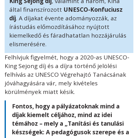
King Sejong díj
, valamint a három, Kína
által finanszírozott
UNESCO-Konfuciusz
díj
. A díjakat évente adományozzák, az
írástudás előmozdításához nyújtott
kiemelkedő és fáradhatatlan hozzájárulás
elismerésére.
Felhívjuk figyelmét, hogy a 2020-as UNESCO-
King Sejong díj és a díjra történő jelölési
felhívás az UNESCO Végrehajtó Tanácsának
jóváhagyására vár, mely kivételes
körülmények miatt késik.
Fontos, hogy a pályázatoknak mind a
díjak kiemelt céljához, mind az idei
témához – mely a „Tanítási és tanulási
készségek: A pedagógusok szerepe és a