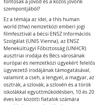
fontosak a jövőd és a közös jövőnk
szempontjából?
Ez a témája az idei, a this human
world (thw) nemzetközi emberi jogi
Kövess minket
unescohungary
filmfesztivál a bécsi ENSZ Információs
Adatkezelési tájékoztató
Impresszum
Technikai információk
Szolgálat (UNIS Vienna), az ENSZ
RSS
Menekültügyi Főbiztosság (UNHCR)
ausztriai irodája és Bécs városának
európai és nemzetközi ügyekért felelős
ügyvezető irodájának támogatásával,
valamint a cseh, a lengyel, a magyar, az
osztrák, a szlovák, a szlovén és a török
iskolákkal együttműködésben, 10 és 20
éves kor közötti fiatalok számára