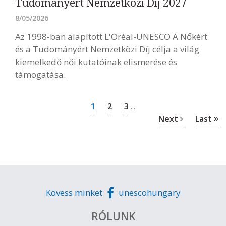
Tudományért Nemzetközi Díj 2027
8/05/2026
Az 1998-ban alapított L'Oréal-UNESCO A Nőkért
és a Tudományért Nemzetközi Díj célja a világ
kiemelkedő női kutatóinak elismerése és
támogatása.
1
2
3
...
Next
Last
Kövess minket
unescohungary
RÓLUNK