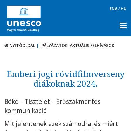
ENG
/
HU
NYITÓOLDAL
PÁLYÁZATOK: AKTUÁLIS FELHÍVÁSOK
NYITÓOLDAL
PÁLYÁZATOK: AKTUÁLIS FELHÍVÁSOK
RÓLUNK
TÉMÁK
Emberi jogi rövidfilmverseny
DOKUMENTUMTÁR
diákoknak 2024.
PÁLYÁZATOK / DÍJAK
Béke – Tisztelet – Erőszakmentes
Aktuális felhívások
kommunikáció
UNESCO díjak
Mit jelentenek ezek számodra, és miért
KAPCSOLAT