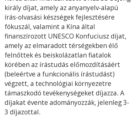
király díjat, amely az anyanyelv-alapú
írás-olvasási készségek fejlesztésére
fókuszál, valamint a Kína által
finanszírozott UNESCO Konfuciusz díjat,
Kövess minket
unescohungary
amely az elmaradott térségekben élő
Adatkezelési tájékoztató
Impresszum
Technikai információk
felnőttek és beiskolázatlan fiatalok
RSS
körében az írástudás előmozdításáért
(beleértve a funkcionális írástudást)
végzett, a technológiai környezetre
támaszkodó tevékenységeket díjazza. A
díjakat évente adományozzák, jelenleg 3-
3 díjazottal.