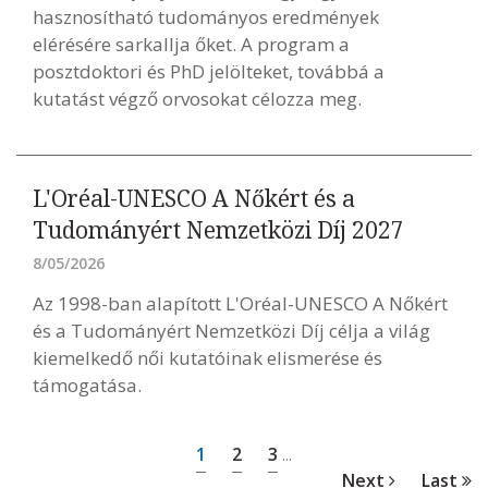
hasznosítható tudományos eredmények
elérésére sarkallja őket. A program a
posztdoktori és PhD jelölteket, továbbá a
kutatást végző orvosokat célozza meg.
L'Oréal-UNESCO A Nőkért és a
Tudományért Nemzetközi Díj 2027
8/05/2026
Az 1998-ban alapított L'Oréal-UNESCO A Nőkért
és a Tudományért Nemzetközi Díj célja a világ
kiemelkedő női kutatóinak elismerése és
támogatása.
1
2
3
...
Next
Last