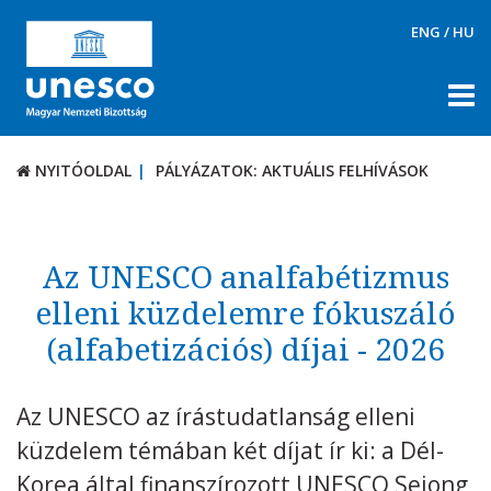
ENG
/
HU
NYITÓOLDAL
PÁLYÁZATOK: AKTUÁLIS FELHÍVÁSOK
NYITÓOLDAL
PÁLYÁZATOK: AKTUÁLIS FELHÍVÁSOK
RÓLUNK
TÉMÁK
Az UNESCO analfabétizmus
DOKUMENTUMTÁR
elleni küzdelemre fókuszáló
(alfabetizációs) díjai - 2026
PÁLYÁZATOK / DÍJAK
Aktuális felhívások
Az UNESCO az írástudatlanság elleni
UNESCO díjak
küzdelem témában két díjat ír ki: a Dél-
KAPCSOLAT
Korea által finanszírozott UNESCO Sejong