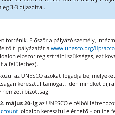
leg 3-3 díjazottal.
en történik. Először a pályázó személy, inté
eltölti pályázatát a
www.unesco.org/ilp/acc
oldalon először regisztrálni szükséges, ezt kö
t a felülethez).
közül az UNESCO azokat fogadja be, melyeket
ságán keresztül támogat. Idén mindkét díjra
y nemzeti bizottság.
2. május 20-ig
az UNESCO e célból létrehozot
account
oldalon keresztül elérhető – online f