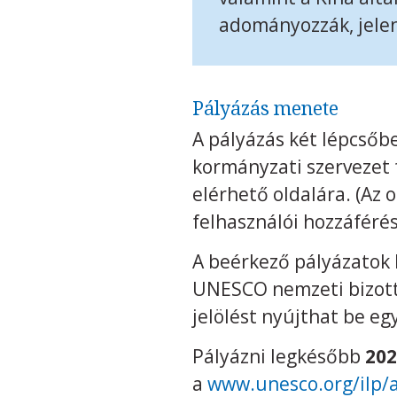
adományozzák, jelen
Pályázás menete
A pályázás két lépcsőb
kormányzati szervezet f
elérhető oldalára. (Az 
felhasználói hozzáférés
A beérkező pályázatok 
UNESCO nemzeti bizott
jelölést nyújthat be eg
Pályázni legkésőbb
202
a
www.unesco.org/ilp/