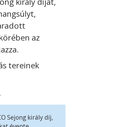
ng király díjat,
hangsúlyt,
aradott
 körében az
azza.
lás tereinek
.
O Sejong király díj,
akat évente