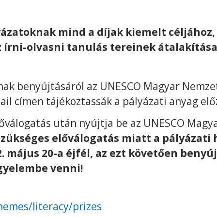
yázatoknak mind a díjak kiemelt céljához,
 írni-olvasni tanulás tereinek átalakítás
ának benyújtásáról az UNESCO Magyar Nemzet
il címen tájékoztassák a pályázati anyag el
lőválogatás után nyújtja be az UNESCO Magy
szükséges előválogatás miatt a pályázati 
 május 20-a éjfél, az ezt követően benyú
gyelembe venni!
hemes/literacy/prizes