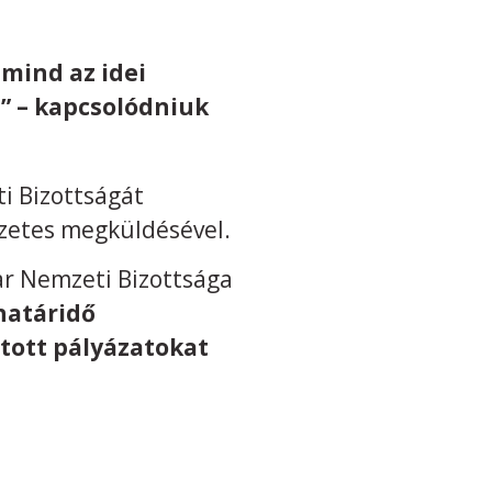
 mind az idei
a” – kapcsolódniuk
i Bizottságát
őzetes megküldésével.
ar Nemzeti Bizottsága
határidő
jtott pályázatokat