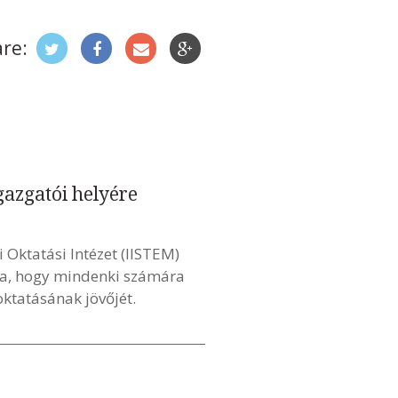
re:
gazgatói helyére
Oktatási Intézet (IISTEM)
lja, hogy mindenki számára
ktatásának jövőjét.