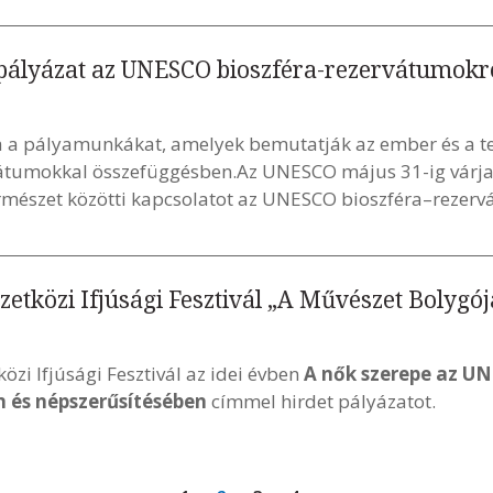
tópályázat az UNESCO bioszféra-rezervátumokr
 a pályamunkákat, amelyek bemutatják az ember és a te
átumokkal összefüggésben.Az UNESCO május 31-ig várj
rmészet közötti kapcsolatot az UNESCO bioszféra–rezer
zetközi Ifjúsági Fesztivál „A Művészet Bolygój
zi Ifjúsági Fesztivál az idei évben
A nők szerepe az UN
 és népszerűsítésében
címmel hirdet pályázatot.