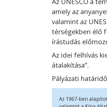
Az UNESCO a témáb
amely az anyanyel
valamint az UNES
térségekben élő f
írástudás előmozd
Az idei felhívás k
átalakítása”.
Pályázati határi
Az 1967-ben alapítot
valamint a Kína álta