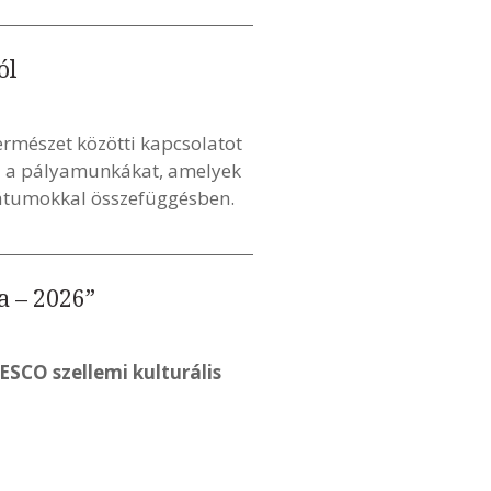
ól
rmészet közötti kapcsolatot
a a pályamunkákat, amelyek
vátumokkal összefüggésben.
a – 2026”
ESCO szellemi kulturális