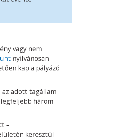
zmény vagy nem
ount
nyilvánosan
vetően kap a pályázó
 az adott tagállam
 legfeljebb három
t –
elületén keresztül