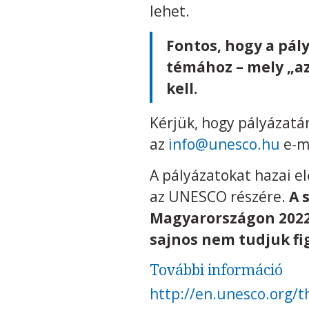
lehet.
Fontos, hogy a pál
témához – mely „az
kell.
Kérjük, hogy pályázat
az
info@unesco.hu
e-ma
A pályázatokat hazai e
az UNESCO részére.
A 
Magyarországon 2022.
sajnos nem tudjuk fi
További információ
http://en.unesco.org/t