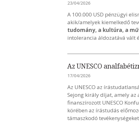
23/04/2026
A 100.000 USD pénzügyi elism
akik/amelyek kiemelkedő tev
tudomány, a kultúra, a mű
intolerancia áldozatává vált é
Az UNESCO analfabétizmu
17/04/2026
Az UNESCO az írástudatlanság
Sejong király díjat, amely az
finanszírozott UNESCO Konfuc
körében az írástudás előmozdí
támaszkodó tevékenységeket d