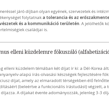
eréssel járó díjban olyan egyének, szervezetek és intéz
ékenységet folytatnak
a tolerancia és az erőszakmente
vészetek és a kommunikáció területén
. A jelölhetők 
rtelmiségiek családjai is.
s elleni küzdelemre fókuszáló (alfabetizációs
 elleni küzdelem témában két díjat ír ki: a Dél-Korea ál
 anyanyelv-alapú írás-olvasási készségek fejlesztésére fók
iusz díjat, amely az elmaradott térségekben élő felnőttek
tásáért (beleértve a funkcionális írástudást) végzett, a 
íjazza. A díjakat évente adományozzák, jelenleg 3-3 díja