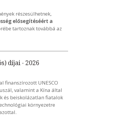
mények részesülhetnek,
sség elősegítéséért a
körébe tartoznak továbbá az
) díjai - 2026
tal finanszírozott UNESCO
uszál, valamint a Kína által
 és beiskolázatlan fiatalok
technológiai környezetre
zottal.