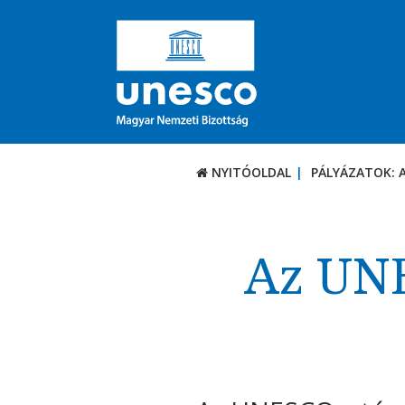
NYITÓOLDAL
PÁLYÁZATOK: 
PÁLYÁZATOK / DÍJ
Aktuális felhívások
Az UNE
UNESCO díjak