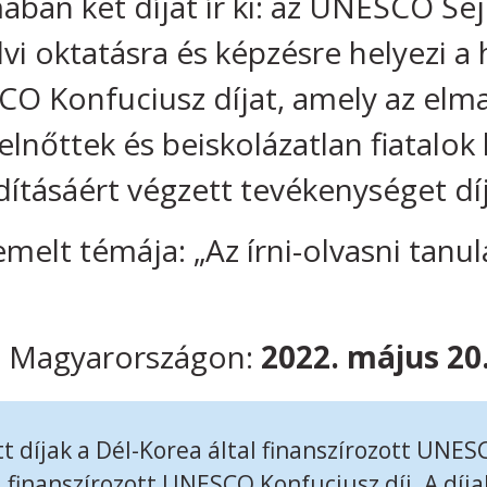
an két díjat ír ki: az UNESCO Sejo
vi oktatásra és képzésre helyezi a 
CO Konfuciusz díjat, amely az elm
elnőttek és beiskolázatlan fiatalok
ításáért végzett tevékenységet díj
iemelt témája: „Az írni-olvasni tanu
dő Magyarországon:
2022. május 20
t díjak a Dél-Korea által finanszírozott UNESC
l finanszírozott UNESCO Konfuciusz díj. A díj