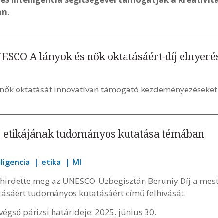
an.
NESCO A lányok és nők oktatásáért-díj elnyeré
s nők oktatását innovatívan támogató kezdeményezéseket
MI etikájának tudományos kutatása témában
ligencia
etika
MI
irdette meg az UNESCO-Üzbegisztán Beruniy Díj a meste
ásáért tudományos kutatásáért című felhívását.
égső párizsi határideje: 2025. június 30.