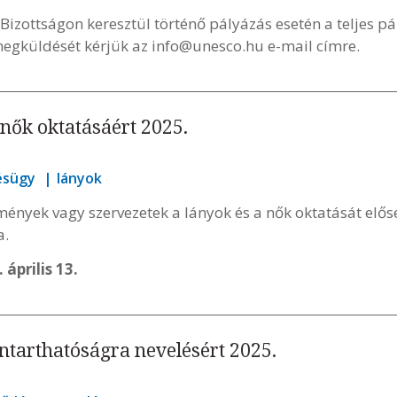
zottságon keresztül történő pályázás esetén a teljes p
megküldését kérjük az
info@unesco.hu
e-mail címre.
 nők oktatásáért 2025.
ésügy
lányok
ények vagy szervezetek a lányok és a nők oktatását elős
a.
 április 13.
ntarthatóságra nevelésért 2025.