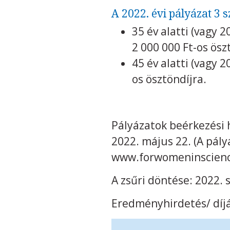
A 2022. évi pályázat 3 
35 év alatti (vagy 
2 000 000 Ft-os ösz
45 év alatti (vagy 
os ösztöndíjra.
Pályázatok beérkezési 
2022. május 22. (A pál
www.forwomeninscience
A zsűri döntése: 2022.
Eredményhirdetés/ díj