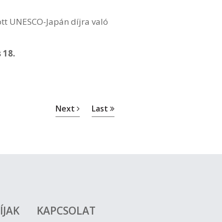
zott UNESCO-Japán díjra való
 18.
Next
Last
ÍJAK
KAPCSOLAT