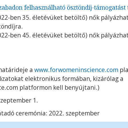
szabadon felhasználható ösztöndíj-támogatást 
2022-ben 35. életévüket betöltő) nők pályázh
töndíjra.
2022-ben 45. életévüket betöltő) nők pályázha
határideje a
www.forwomeninscience.com
pla
yázatokat elektronikus formában, kizárólag a
.com platformon kell benyújtani.)
 szeptember 1.
átadó ceremónia: 2022. szeptember