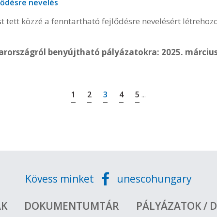
lődésre nevelés
 tett közzé a fenntartható fejlődésre nevelésért létreho
arországról benyújtható pályázatokra: 2025. március
1
2
3
4
5
...
Kövess minket
unescohungary
ÁK
DOKUMENTUMTÁR
PÁLYÁZATOK / D