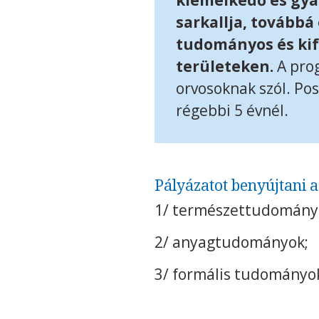
kiemelkedő és gy
sarkallja, továbbá
tudományos és kif
területeken.
A prog
orvosoknak szól. Po
régebbi 5 évnél.
Pályázatot benyújtani a
1/ természettudomány
2/ anyagtudományok;
3/ formális tudományo