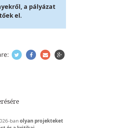
yekről, a pályázat
őek el.
re:
erésére
 2026-ban
olyan projekteket
t és a kritikai