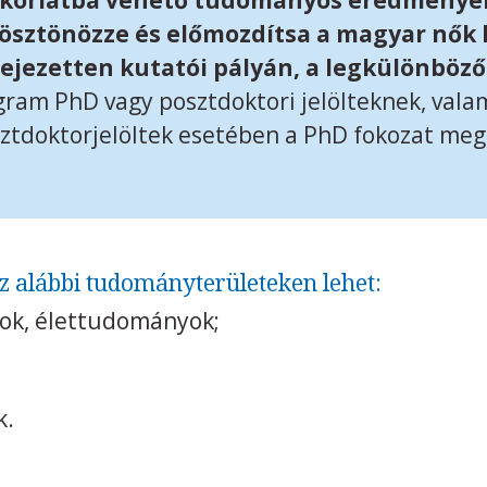
akorlatba vehető tudományos eredmények
 ösztönözze és előmozdítsa a magyar nők 
ejezetten kutatói pályán, a legkülönböző
ram PhD vagy posztdoktori jelölteknek, vala
sztdoktorjelöltek esetében a PhD fokozat me
z alábbi tudományterületeken lehet:
ok, élettudományok;
k.