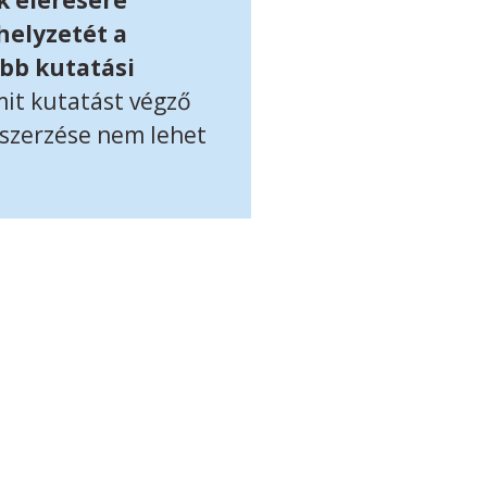
 elérésére
helyzetét a
bb kutatási
mit kutatást végző
gszerzése nem lehet