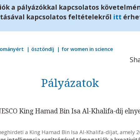
ók a pályázókkal kapcsolatos követelmén
tásával kapcsolatos feltételekről
itt
érhet
udományért
ösztöndíj
for women in science
Sha
Pályázatok
UNESCO King Hamad Bin Isa Al-Khalifa-díj elny
eghirdeti a King Hamad Bin Isa Al-Khalifa-díjat, amely
s intelligencia segítségével támogatják a kreativitás