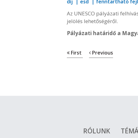
díj
esd
fenntartható fej
Az UNESCO pályázati felhívást
jelölés lehetőségéről.
Pályázati határidő a Magy
First
Previous
RÓLUNK
TÉM