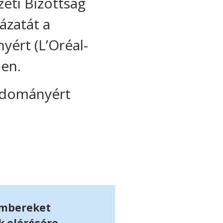
eti Bizottság
ázatát a
ért (L’Oréal-
en.
udományért
kembereket