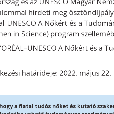
ország és az UNESCO Magyar Nemz
alommal hirdeti meg ösztöndíjpály
al-UNESCO A Nőkért és a Tudomány
n in Science) program szelleméb
 L’ORÉAL–UNESCO A Nőkért és a T
kezési határideje: 2022. május 22.
, hogy a fiatal tudós nőket és kutató sza