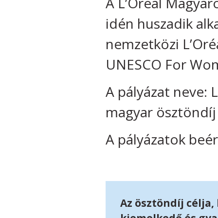
A L’Oréal Magyar
idén huszadik alk
nemzetközi L’Oré
UNESCO For Wome
A pályázat neve:
magyar ösztöndíj
A pályázatok beér
Az ösztöndíj célja