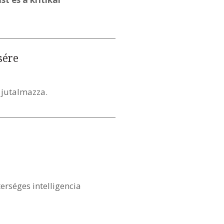
sére
 jutalmazza.
rséges intelligencia