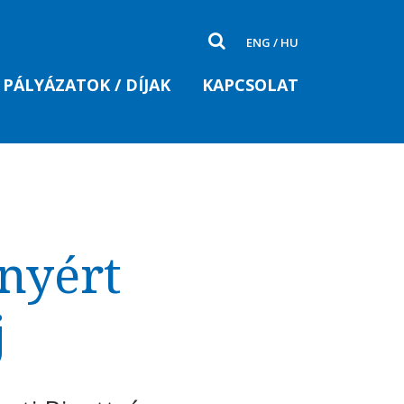
ENG
/
HU
PÁLYÁZATOK / DÍJAK
KAPCSOLAT
nyért
j