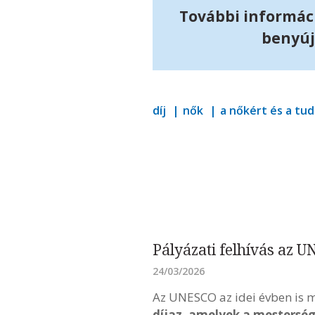
További informáci
benyúj
díj
nők
a nőkért és a t
Pályázati felhívás az 
24/03/2026
Az UNESCO az idei évben is m
díjaz, amelyek a mestersége