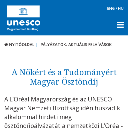
ENG
/
HU
NYITÓOLDAL
PÁLYÁZATOK: AKTUÁLIS FELHÍVÁSOK
NYITÓOLDAL
PÁLYÁZATOK: AKTUÁLIS FELHÍVÁSOK
RÓLUNK
TÉMÁK
A Nőkért és a Tudományért
DOKUMENTUMTÁR
Magyar Ösztöndíj
PÁLYÁZATOK / DÍJAK
A L’Oréal Magyarország és az UNESCO
Aktuális felhívások
Magyar Nemzeti Bizottság idén huszadik
UNESCO díjak
alkalommal hirdeti meg
KAPCSOLAT
ösztöndíjpályázatát a nemzetközi L’Oréal-