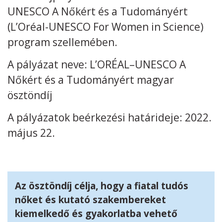
UNESCO A Nőkért és a Tudományért
(L’Oréal-UNESCO For Women in Science)
program szellemében.
A pályázat neve: L’ORÉAL–UNESCO A
Kövess minket
unescohungary
Nőkért és a Tudományért magyar
Adatkezelési tájékoztató
Impresszum
Technikai információk
RSS
ösztöndíj
A pályázatok beérkezési határideje: 2022.
május 22.
Az ösztöndíj célja, hogy a fiatal tudós
nőket és kutató szakembereket
kiemelkedő és gyakorlatba vehető