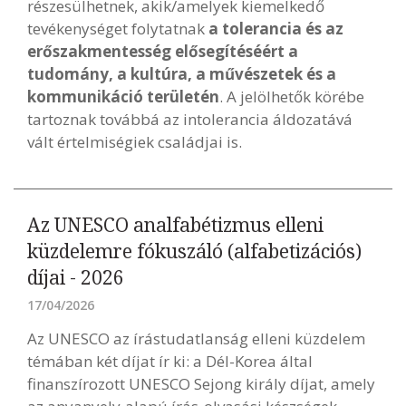
részesülhetnek, akik/amelyek kiemelkedő
tevékenységet folytatnak
a tolerancia és az
erőszakmentesség elősegítéséért a
tudomány, a kultúra, a művészetek és a
kommunikáció területén
. A jelölhetők körébe
tartoznak továbbá az intolerancia áldozatává
vált értelmiségiek családjai is.
Az UNESCO analfabétizmus elleni
küzdelemre fókuszáló (alfabetizációs)
díjai - 2026
17/04/2026
Az UNESCO az írástudatlanság elleni küzdelem
témában két díjat ír ki: a Dél-Korea által
finanszírozott UNESCO Sejong király díjat, amely