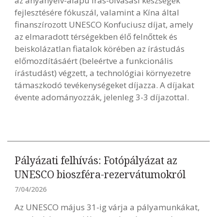
az anyanyelv-alapú írás-olvasási készségek
fejlesztésére fókuszál, valamint a Kína által
finanszírozott UNESCO Konfuciusz díjat, amely
az elmaradott térségekben élő felnőttek és
beiskolázatlan fiatalok körében az írástudás
előmozdításáért (beleértve a funkcionális
írástudást) végzett, a technológiai környezetre
támaszkodó tevékenységeket díjazza. A díjakat
évente adományozzák, jelenleg 3-3 díjazottal.
Pályázati felhívás: Fotópályázat az
UNESCO bioszféra-rezervátumokról
7/04/2026
Az UNESCO május 31-ig várja a pályamunkákat,