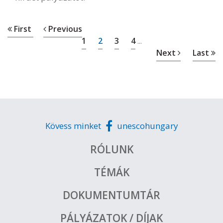
First
Previous
1
2
3
4
...
Next
Last
Kövess minket
unescohungary
RÓLUNK
TÉMÁK
DOKUMENTUMTÁR
PÁLYÁZATOK / DÍJAK