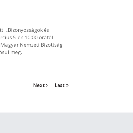
tt „Bizonyosságok és
cius 5-én 10:00 órától
O Magyar Nemzeti Bizottság
ósul meg.
Next
Last