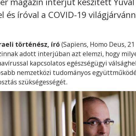
 magazin interjút készített Yuval
el és íróval a COVID-19 világjárvánn
zraeli történész, író
(Sapiens, Homo Deus, 21 
nnak adott interjúban azt elemzi, hogy mil
onavírussal kapcsolatos egészségügyi válsághe
osabb nemzetközi tudományos együttműködés
osztás szükségességét.