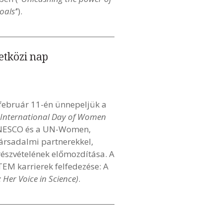
oals’
’).
etközi nap
február 11-én ünnepeljük a
International Day of Women
UNESCO és a UN-Women,
ársadalmi partnerekkel,
észvételének előmozdítása. A
TEM karrierek felfedezése: A
Her Voice in Science)
.