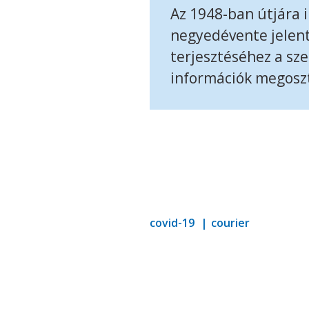
Az 1948-ban útjára
negyedévente jelen
terjesztéséhez a sz
információk megoszt
covid-19
courier