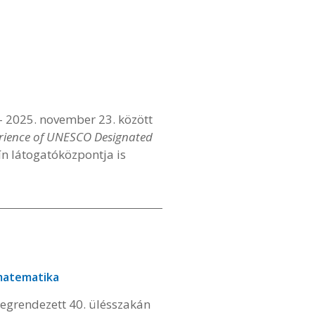
 – 2025. november 23. között
erience of UNESCO Designated
n látogatóközpontja is
atematika
grendezett 40. ülésszakán