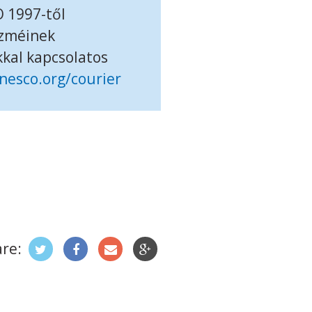
 1997-től
szméinek
kal kapcsolatos
nesco.org/courier
re: