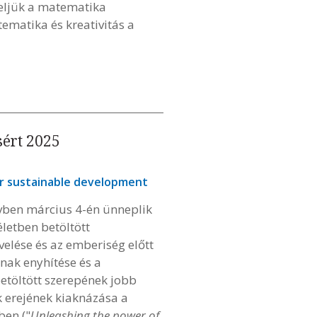
eljük a matematika
ematika és kreativitás a
sért 2025
or sustainable development
évben március 4-én ünneplik
letben betöltött
elése és az emberiség előtt
inak enyhítése és a
etöltött szerepének jobb
k erejének kiaknázása a
ben ("
Unleashing the power of