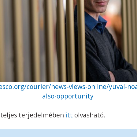
esco.org/courier/news-views-online/yuval-noah
also-opportunity
ú teljes terjedelmében
itt
olvasható.