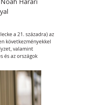
 Noah Harari
yal
lecke a 21. századra) az
yen következményekkel
lyzet, valamint
 és az országok