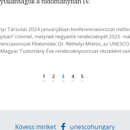
nytalanságok a tudományban IV.
 Társulat 2024 januárjában konferenciasorozat indíto
ban” címmel, melynek negyedik rendezvényét 2025. már
renciasorozat fővédnöke: Dr. Réthelyi Miklós, az UNESC
a Magyar Tudomány Éve rendezvénysorozat részeként val
1
2
3
4
5
...
Kövess minket
unescohungary