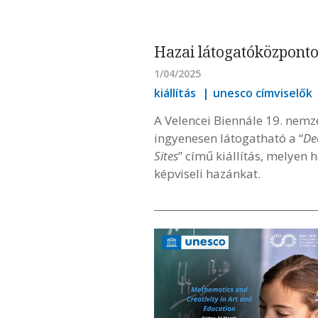
Hazai látogatóközpont
1/04/2025
kiállítás
unesco címviselők
A Velencei Biennále 19. nemze
ingyenesen látogatható a “
De
Sites
” című kiállítás, melye
képviseli hazánkat.