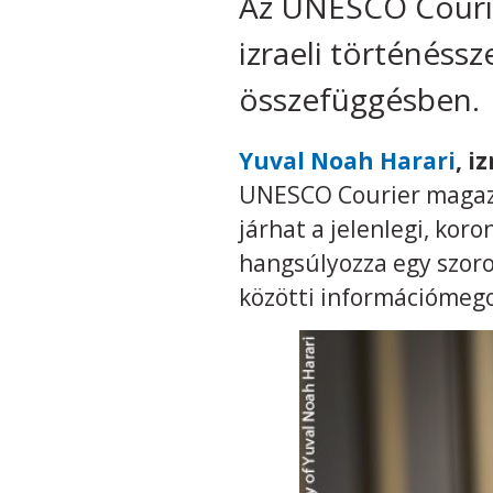
Az UNESCO Courier
izraeli történéssz
összefüggésben.
Yuval Noah Harari
, i
UNESCO Courier magazi
járhat a jelenlegi, kor
hangsúlyozza egy szor
közötti információmeg