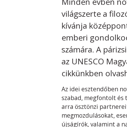
Minden évben no
világszerte a filo
kívánja középpont
emberi gondolkod
számára. A páriz
az UNESCO Magya
cikkünkben olvas
Az idei esztendőben no
szabad, megfontolt és 
arra ösztönzi partnere
megmozdulásokat, esemé
újságírók, valamint a 