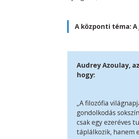
A központi téma: A
Audrey Azoulay, a
hogy:
„A filozófia világn
gondolkodás sokszínű
csak egy ezeréves t
táplálkozik, hanem 