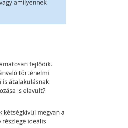
 vagy amilyennek
yamatosan fejlődik.
vánvaló történelmi
ális átalakulásnak
zása is elavult?
ak kétségkívül megvan a
részlege ideális