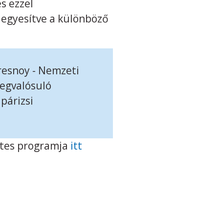
s ezzel
, egyesítve a különböző
resnoy - Nemzeti
egvalósuló
párizsi
etes programja
itt