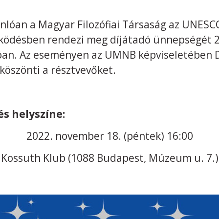
onlóan a Magyar Filozófiai Társaság az UNES
ködésben rendezi meg díjátadó ünnepségét 
óan. Az eseményen az UMNB képviseletében D
köszönti a résztvevőket.
és helyszíne:
2022. november 18. (péntek) 16:00
Kossuth Klub (1088 Budapest, Múzeum u. 7.)