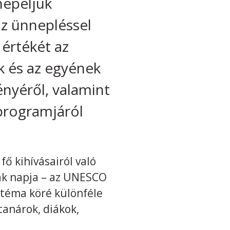
epeljük
az ünnepléssel
 értékét az
k és az egyének
nyéről, valamint
programjáról
ő kihívásairól való
nak napja – az UNESCO
 téma köré különféle
anárok, diákok,