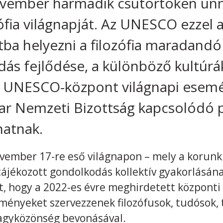
vember harmadik csütörtökén ünn
zófia világnapját. Az UNESCO ezzel 
ba helyezni a filozófia maradandó
ás fejlődése, a különböző kultúrá
si UNESCO-központ világnapi esemé
r Nemzeti Bizottság kapcsolódó 
hatnak.
vember 17-re eső világnapon – mely a korunk f
tájékozott gondolkodás kollektív gyakorlásá
it, hogy a 2022-es évre meghirdetett központi
nyeket szervezzenek filozófusok, tudósok, t
nagyközönség bevonásával.