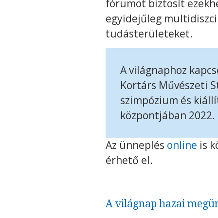
fórumot biztosít ezekh
egyidejűleg multidiszci
tudásterületeket.
A világnaphoz kapcs
Kortárs Művészeti 
szimpózium és kiáll
központjában 2022. 
Az ünneplés
online
is k
érhető el.
A világnap hazai megü