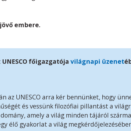
 jövő embere.
z UNESCO főigazgatója
világnapi üzenet
é
apján az UNESCO arra kér bennünket, hogy ünn
ségét és vessünk filozófiai pillantást a világr
udomány, amely a világ minden tájáról szár
egy élő gyakorlat a világ megkérdőjelezésébe