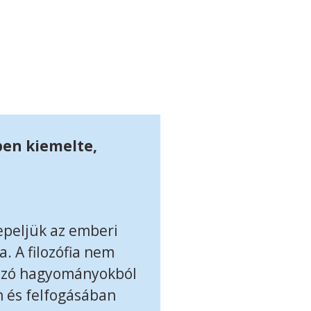
ben kiemelte,
epeljük az emberi
a. A filozófia nem
mazó hagyományokból
n és felfogásában