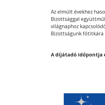
Az elmúlt évekhez has
Bizottsággal együttmű
világnaphoz kapcsolód
Bizottságunk főtitkára 
A díjátadó időpontja 