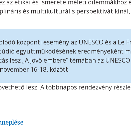
ez az etikai és ismeretelméleti dilemmákhoz é
plináris és multikulturális perspektívát kínál
olódó központi esemény az UNESCO és a Le F
Stúdió együttműködésének eredményeként m
ítás lesz „A jövő embere” témában az UNESCO 
november 16-18. között.
övethető lesz. A többnapos rendezvény részl
nneplése