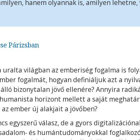
milyen, hanem olyannak is, amilyen lehetne,
se Párizsban
 uralta világban az emberiség fogalma is fol
mber fogalmát, hogyan definiáljuk azt a nyil
 álló bizonytalan jövő ellenére? Annyira radik
 humanista horizont mellett a saját meghatáro
 az ember új alakjait a jövőben?
cs egyszerű válasz, de a gyors digitalizáción
sadalom- és humántudományokkal foglalkozó 