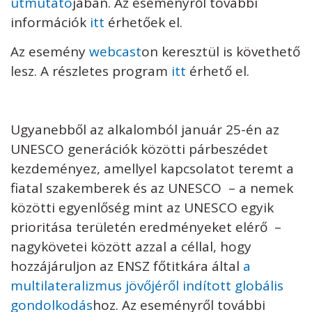
útmutató
jában. Az eseményről további
információk
itt
érhetőek el.
Az esemény
webcast
on keresztül is követhető
lesz. A részletes program
itt
érhető el.
Ugyanebből az alkalomból január 25-én az
UNESCO generációk közötti párbeszédet
kezdeményez, amellyel kapcsolatot teremt a
fiatal szakemberek és az UNESCO – a nemek
közötti egyenlőség mint az UNESCO egyik
prioritása területén eredményeket elérő –
nagykövetei között azzal a céllal, hogy
hozzájáruljon az ENSZ főtitkára által
a
multilateralizmus jövőjéről indított globális
gondolkodás
hoz. Az eseményről további