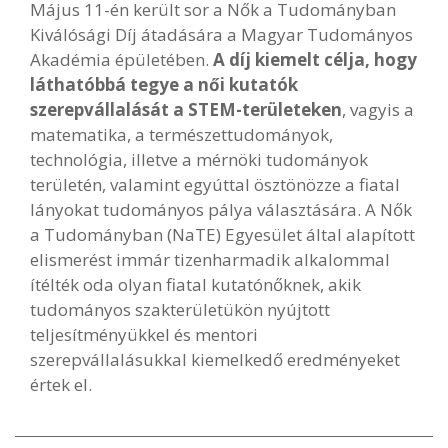
Május 11-én került sor a Nők a Tudományban
Kiválósági Díj átadására a Magyar Tudományos
Akadémia épületében.
A díj kiemelt célja, hogy
láthatóbbá tegye a női kutatók
szerepvállalását a STEM-területeken
, vagyis a
matematika, a természettudományok,
technológia, illetve a mérnöki tudományok
területén, valamint egyúttal ösztönözze a fiatal
lányokat tudományos pálya választására. A Nők
a Tudományban (NaTE) Egyesület által alapított
elismerést immár tizenharmadik alkalommal
ítélték oda olyan fiatal kutatónőknek, akik
tudományos szakterületükön nyújtott
teljesítményükkel és mentori
szerepvállalásukkal kiemelkedő eredményeket
értek el.