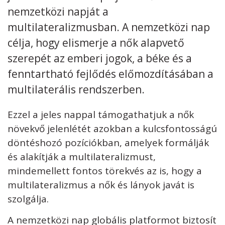
nemzetközi napját a
Kövess minket
unescohungary
multilateralizmusban. A nemzetközi nap
célja, hogy elismerje a nők alapvető
Adatkezelési tájékoztató
Impresszum
Technikai információk
RSS
szerepét az emberi jogok, a béke és a
fenntartható fejlődés előmozdításában a
multilaterális rendszerben.
Ezzel a jeles nappal támogathatjuk a nők
növekvő jelenlétét azokban a kulcsfontosságú
döntéshozó pozíciókban, amelyek formálják
és alakítják a multilateralizmust,
mindemellett fontos törekvés az is, hogy a
multilateralizmus a nők és lányok javát is
szolgálja.
A nemzetközi nap globális platformot biztosít