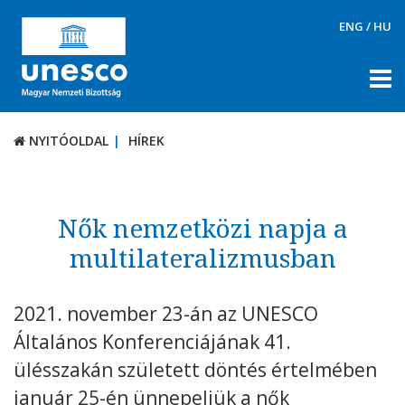
ENG
/
HU
NYITÓOLDAL
HÍREK
NYITÓOLDAL
HÍREK
RÓLUNK
TÉMÁK
Nők nemzetközi napja a
DOKUMENTUMTÁR
multilateralizmusban
PÁLYÁZATOK / DÍJAK
2021. november 23-án az UNESCO
KAPCSOLAT
Általános Konferenciájának 41.
ülésszakán született döntés értelmében
január 25-én ünnepeljük a nők