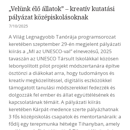
„Velünk élő állatok” – kreatív kutatási
pályázat középiskolásoknak
7/10/2025
A Világ Legnagyobb Tanórája programsorozat
keretében szeptember 29-én megjelent pályázati
kiírás a „MI az UNESCO-val” elnevezésű, 2025
tavaszán az UNESCO Társult Iskolákkal közösen
lebonyolított pilot projekt módszertanára építve
ösztönzi a diákokat arra, hogy tudományos és
kreatív megközelítéssel, digitális eszközökkel
támogatott tanulási módszerekkel fedezzék és
dolgozzák fel ember és állat együttélésének és
kapcsolatának témáit. A pályázati kiírás
keretében Kárpát-medence szerte pályázhatnak
3 fős középiskolás csapatok és mentortanáraik: a
fődíj egy terepmunka hétvége Tihanyban, amely