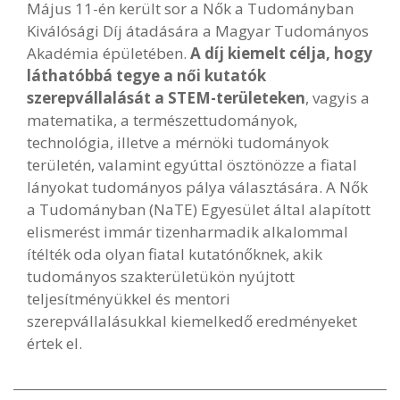
Május 11-én került sor a Nők a Tudományban
Kiválósági Díj átadására a Magyar Tudományos
Akadémia épületében.
A díj kiemelt célja, hogy
láthatóbbá tegye a női kutatók
szerepvállalását a STEM-területeken
, vagyis a
matematika, a természettudományok,
technológia, illetve a mérnöki tudományok
területén, valamint egyúttal ösztönözze a fiatal
lányokat tudományos pálya választására. A Nők
a Tudományban (NaTE) Egyesület által alapított
elismerést immár tizenharmadik alkalommal
ítélték oda olyan fiatal kutatónőknek, akik
tudományos szakterületükön nyújtott
teljesítményükkel és mentori
szerepvállalásukkal kiemelkedő eredményeket
értek el.