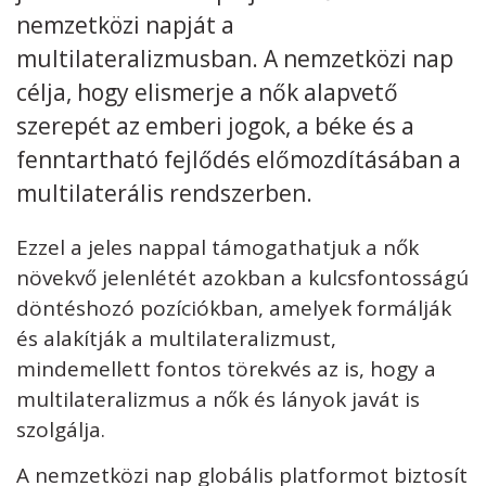
nemzetközi napját a
Kövess minket
unescohungary
multilateralizmusban. A nemzetközi nap
célja, hogy elismerje a nők alapvető
Adatkezelési tájékoztató
Impresszum
Technikai információk
RSS
szerepét az emberi jogok, a béke és a
fenntartható fejlődés előmozdításában a
multilaterális rendszerben.
Ezzel a jeles nappal támogathatjuk a nők
növekvő jelenlétét azokban a kulcsfontosságú
döntéshozó pozíciókban, amelyek formálják
és alakítják a multilateralizmust,
mindemellett fontos törekvés az is, hogy a
multilateralizmus a nők és lányok javát is
szolgálja.
A nemzetközi nap globális platformot biztosít