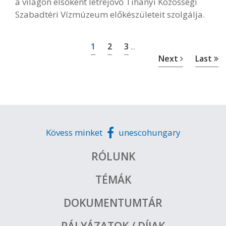
a világon elsőként létrejövő Tihanyi Közösségi
Szabadtéri Vízmúzeum előkészületeit szolgálja.
1
2
3
...
Next
Last
Kövess minket
unescohungary
RÓLUNK
TÉMÁK
DOKUMENTUMTÁR