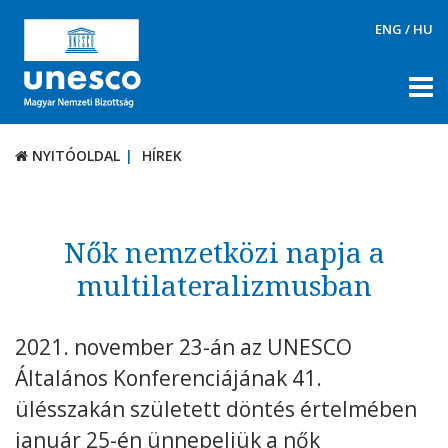
ENG
/
HU
NYITÓOLDAL
HÍREK
NYITÓOLDAL
HÍREK
RÓLUNK
TÉMÁK
Nők nemzetközi napja a
DOKUMENTUMTÁR
multilateralizmusban
PÁLYÁZATOK / DÍJAK
2021. november 23-án az UNESCO
KAPCSOLAT
Általános Konferenciájának 41.
ülésszakán született döntés értelmében
január 25-én ünnepeljük a nők