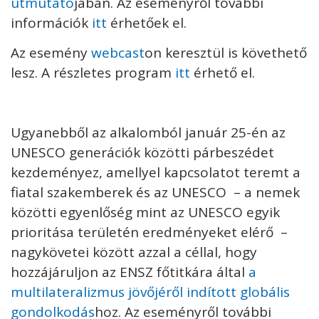
útmutató
jában. Az eseményről további
információk
itt
érhetőek el.
Az esemény
webcast
on keresztül is követhető
lesz. A részletes program
itt
érhető el.
Ugyanebből az alkalomból január 25-én az
UNESCO generációk közötti párbeszédet
kezdeményez, amellyel kapcsolatot teremt a
fiatal szakemberek és az UNESCO – a nemek
közötti egyenlőség mint az UNESCO egyik
prioritása területén eredményeket elérő –
nagykövetei között azzal a céllal, hogy
hozzájáruljon az ENSZ főtitkára által
a
multilateralizmus jövőjéről indított globális
gondolkodás
hoz. Az eseményről további