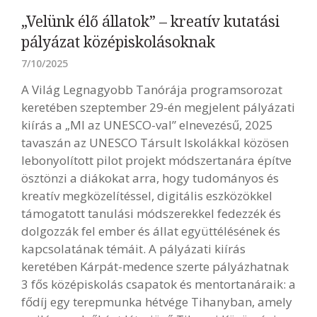
„Velünk élő állatok” – kreatív kutatási
pályázat középiskolásoknak
7/10/2025
A Világ Legnagyobb Tanórája programsorozat
keretében szeptember 29-én megjelent pályázati
kiírás a „MI az UNESCO-val” elnevezésű, 2025
tavaszán az UNESCO Társult Iskolákkal közösen
lebonyolított pilot projekt módszertanára építve
ösztönzi a diákokat arra, hogy tudományos és
kreatív megközelítéssel, digitális eszközökkel
támogatott tanulási módszerekkel fedezzék és
dolgozzák fel ember és állat együttélésének és
kapcsolatának témáit. A pályázati kiírás
keretében Kárpát-medence szerte pályázhatnak
3 fős középiskolás csapatok és mentortanáraik: a
fődíj egy terepmunka hétvége Tihanyban, amely