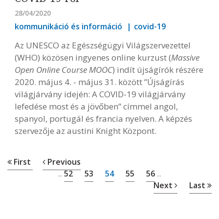
28/04/2020
kommunikáció és információ
covid-19
Az UNESCO az Egészségügyi Világszervezettel
(WHO) közösen ingyenes online kurzust (
Massive
Open Online Course MOOC
) indít újságírók részére
2020. május 4. - május 31. között ”Újságírás
világjárvány idején: A COVID-19 világjárvány
lefedése most és a jövőben” címmel angol,
spanyol, portugál és francia nyelven. A képzés
szervezője az austini Knight Központ.
First
Previous
52
53
54
55
56
...
...
Next
Last