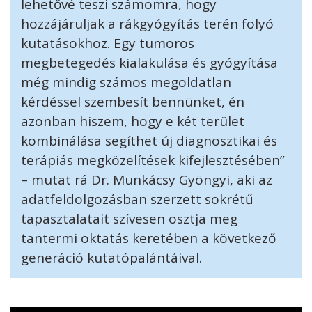
lehetővé teszi számomra, hogy
hozzájáruljak a rákgyógyítás terén folyó
kutatásokhoz. Egy tumoros
megbetegedés kialakulása és gyógyítása
még mindig számos megoldatlan
kérdéssel szembesít bennünket, én
azonban hiszem, hogy e két terület
kombinálása segíthet új diagnosztikai és
terápiás megközelítések kifejlesztésében”
– mutat rá Dr. Munkácsy Gyöngyi, aki az
adatfeldolgozásban szerzett sokrétű
tapasztalatait szívesen osztja meg
tantermi oktatás keretében a következő
generáció kutatópalántáival.