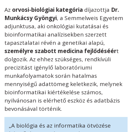
Az
orvosi-biológiai kategória
díjazottja
Dr.
Munkácsy Gyöngyi
, a Semmelweis Egyetem
adjunktusa, aki onkológiai kutatásai és
bioinformatikai analízisekben szerzett
tapasztalatai révén a genetikai alapú,
személyre szabott medicina fejlődéséér
t
dolgozik. Az ehhez szükséges, rendkívüli
precizitást igénylő laboratóriumi
munkafolyamatok során hatalmas
mennyiségű adattömeg keletkezik, melynek
bioinformatikai kiértékelése számos,
nyilvánosan is elérhető eszköz és adatbázis
bevonásával történik.
„A biológia és az informatika ötvözése