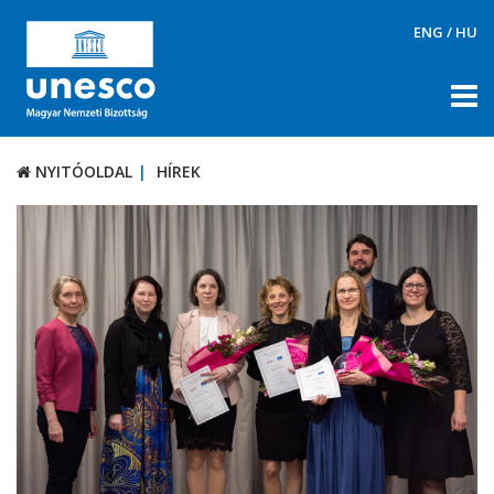
ENG
/
HU
NYITÓOLDAL
HÍREK
NYITÓOLDAL
HÍREK
RÓLUNK
TÉMÁK
DOKUMENTUMTÁR
PÁLYÁZATOK / DÍJAK
KAPCSOLAT