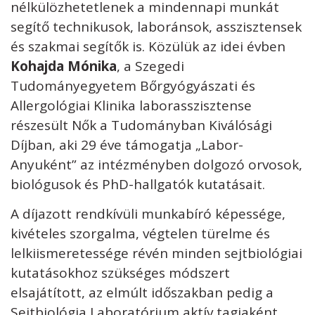
nélkülözhetetlenek a mindennapi munkát
segítő technikusok, laboránsok, asszisztensek
és szakmai segítők is. Közülük az idei évben
Kohajda Mónika
, a Szegedi
Tudományegyetem Bőrgyógyászati és
Allergológiai Klinika laborasszisztense
részesült Nők a Tudományban Kiválósági
Díjban, aki 29 éve támogatja „Labor-
Anyuként” az intézményben dolgozó orvosok,
biológusok és PhD-hallgatók kutatásait.
A díjazott rendkívüli munkabíró képessége,
kivételes szorgalma, végtelen türelme és
lelkiismeretessége révén minden sejtbiológiai
kutatásokhoz szükséges módszert
elsajátított, az elmúlt időszakban pedig a
Sejtbiológia Laboratórium aktív tagjaként