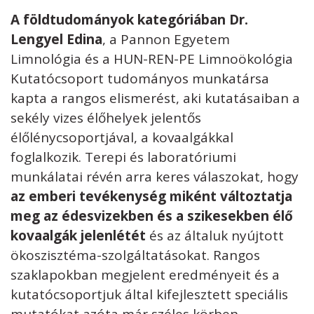
A földtudományok kategóriában Dr.
Lengyel Edina
, a Pannon Egyetem
Limnológia és a HUN-REN-PE Limnoökológia
Kutatócsoport tudományos munkatársa
kapta a rangos elismerést, aki kutatásaiban a
sekély vizes élőhelyek jelentős
élőlénycsoportjával, a kovaalgákkal
foglalkozik. Terepi és laboratóriumi
munkálatai révén arra keres válaszokat, hogy
az emberi tevékenység miként változtatja
meg az édesvizekben és a szikesekben élő
kovaalgák jelenlétét
és az általuk nyújtott
ökoszisztéma-szolgáltatásokat. Rangos
szaklapokban megjelent eredményeit és a
kutatócsoportjuk által kifejlesztett speciális
mutatókat azóta már széles körben