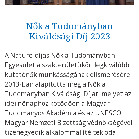
Kövess minket
unescohungary
Nők a Tudományban
Adatkezelési tájékoztató
Impresszum
Technikai információk
RSS
Kiválósági Díj 2023
A Nature-díjas Nők a Tudományban
Egyesület a szakterületükön legkiválóbb
kutatónők munkásságának elismerésére
2013-ban alapította meg a Nők a
Tudományban Kiválósági Díjat, melyet az
idei nőnaphoz kötődően a Magyar
Tudományos Akadémia és az UNESCO
Magyar Nemzeti Bizottság védnökségével
tizenegyedik alkalommal ítéltek oda.