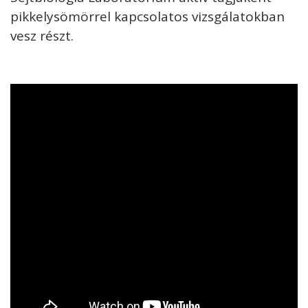
pikkelysömörrel kapcsolatos vizsgálatokban
vesz részt.