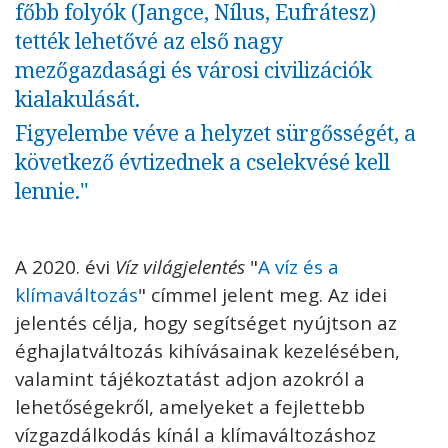
főbb folyók (Jangce, Nílus, Eufrátesz)
tették lehetővé az első nagy
mezőgazdasági és városi civilizációk
kialakulását.
Figyelembe véve a helyzet sürgősségét, a
következő évtizednek a cselekvésé kell
lennie."
A 2020. évi
Víz világjelentés
"
A víz és a
klímaváltozás
" címmel jelent meg. Az idei
jelentés célja, hogy segítséget nyújtson az
éghajlatváltozás kihívásainak kezelésében,
valamint tájékoztatást adjon azokról a
lehetőségekről, amelyeket a fejlettebb
vízgazdálkodás kínál a klímaváltozáshoz