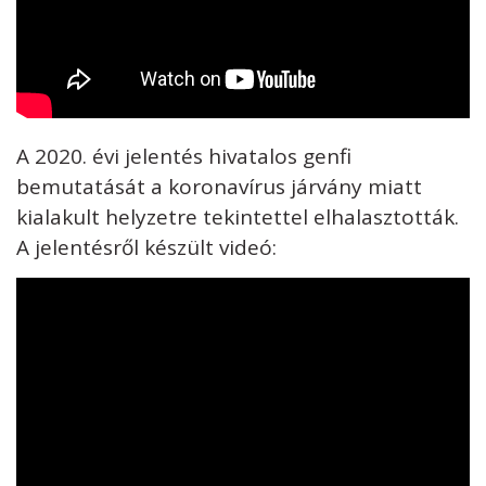
A 2020. évi jelentés hivatalos genfi
bemutatását a koronavírus járvány miatt
kialakult helyzetre tekintettel elhalasztották.
A jelentésről készült videó: