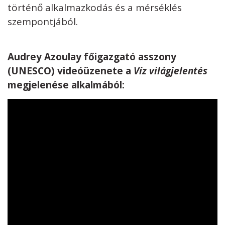
történő alkalmazkodás és a mérséklés
szempontjából.
Audrey Azoulay főigazgató asszony
(UNESCO) videóüzenete a
Víz világjelentés
megjelenése alkalmából: