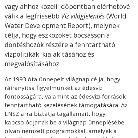
vagy ahhoz közeli időpontban elérhetővé
Kövess minket
unescohungary
válik a legfrissebb
Víz világjelentés
(World
Water Development Report), melynek
Adatkezelési tájékoztató
Impresszum
Technikai információk
RSS
célja, hogy eszközöket bocsásson a
döntéshozók részére a fenntartható
vízpolitikák kialakításához és
megvalósításához.
Az 1993 óta ünnepelt világnap célja, hogy
ráirányítsa figyelmünket az édesvíz
fontosságára, valamint az édesvízi források
fenntartható kezelésének támogatására. Az
ENSZ arra bíztatja tagállamait, hogy
kapcsolódjanak be a világnap ünneplésébe
olyan nemzeti programokkal, amelyek a