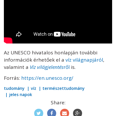
Az UNESCO hivatalos honlapján további
információk érhetőek el a
víz világnapjáról
,
valamint a
Víz világjelentés
ről
is.
Forrás:
https://en.unesco.org/
tudomány
víz
természettudomány
jeles napok
Share: