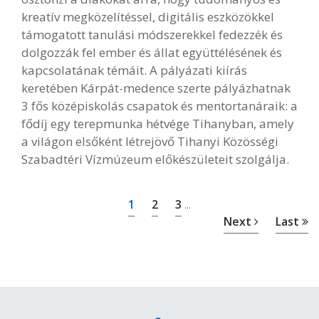
kreatív megközelítéssel, digitális eszközökkel
támogatott tanulási módszerekkel fedezzék és
dolgozzák fel ember és állat együttélésének és
kapcsolatának témáit. A pályázati kiírás
keretében Kárpát-medence szerte pályázhatnak
3 fős középiskolás csapatok és mentortanáraik: a
fődíj egy terepmunka hétvége Tihanyban, amely
a világon elsőként létrejövő Tihanyi Közösségi
Szabadtéri Vízmúzeum előkészületeit szolgálja.
1
2
3
...
Next
Last