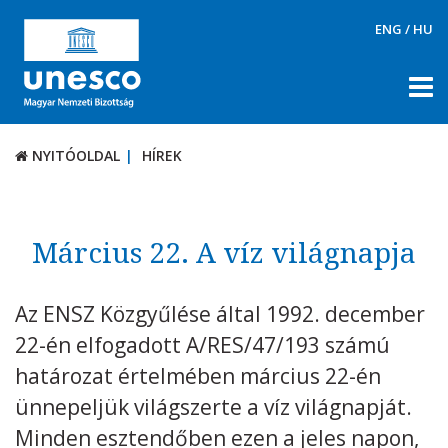
ENG
/
HU
NYITÓOLDAL
HÍREK
NYITÓOLDAL
HÍREK
RÓLUNK
TÉMÁK
Március 22. A víz világnapja
DOKUMENTUMTÁR
Az ENSZ Közgyűlése által 1992. december
PÁLYÁZATOK / DÍJAK
22-én elfogadott A/RES/47/193 számú
KAPCSOLAT
határozat értelmében március 22-én
ünnepeljük világszerte a víz világnapját.
Minden esztendőben ezen a jeles napon,