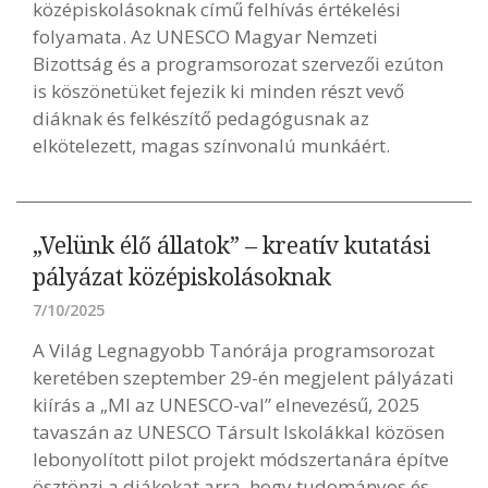
középiskolásoknak című felhívás értékelési
folyamata. Az UNESCO Magyar Nemzeti
Bizottság és a programsorozat szervezői ezúton
is köszönetüket fejezik ki minden részt vevő
diáknak és felkészítő pedagógusnak az
elkötelezett, magas színvonalú munkáért.
„Velünk élő állatok” – kreatív kutatási
pályázat középiskolásoknak
7/10/2025
A Világ Legnagyobb Tanórája programsorozat
keretében szeptember 29-én megjelent pályázati
kiírás a „MI az UNESCO-val” elnevezésű, 2025
tavaszán az UNESCO Társult Iskolákkal közösen
lebonyolított pilot projekt módszertanára építve
ösztönzi a diákokat arra, hogy tudományos és