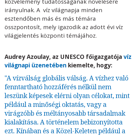
közvélemény tudatosságának növelésére
irányulnak. A víz világnapja minden
esztendőben más és más témára
összpontosít, mely igazodik az adott évi víz
világjelentés központi témájához.
Audrey Azoulay, az UNESCO főigazgatója
víz
világnapi üzenetében
kiemelte, hogy:
"A vízválság globális válság. A vízhez való
fenntartható hozzáférés nélkül nem
leszünk képesek elérni olyan célokat, mint
például a minőségi oktatás, vagy a
virágzóbb és méltányosabb társadalmak
kialakítása. A történelem bebizonyította
ezt. Kínában és a Közel-Keleten például a