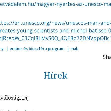
zetvedelem.hu/magyar-nyertes-az-unesco-mab-
ttps://en.unesco.org/news/unescos-man-and
ates-young-scientists-and-michel-batisse-0
78frjRreqW_03Cql8LMvS0Q_4QE8b72DNVdpO
ny
ember és bioszféra program
mab
Sha
Hírek
álósági Díj