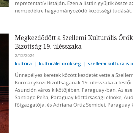
reprezentatív listáján. Ezen a listán gyűjtik össz
nemzedékre hagyományozódó közösségi tudását.
Megkezdődött a Szellemi Kulturális Ör
Bizottság 19. ülésszaka
2/12/2024
kultúra
kulturális örökség
szellemi kulturális 
Ünnepélyes keretek között kezdetét vette a Szellem
Kormányközi Bizottságának 19. ülésszaka a festői
Asunción város kikötőjében, Paraguay-ban. Az e
Santiago Peña, Paraguay köztársasági elnöke, Au
főigazgatója, és Adriana Ortiz Semidei, Paraguay k