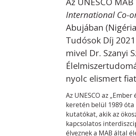
Az UNESCO MAB N
International Co-o
Abujában (Nigéria)
Tudósok Díj 2021.
mivel Dr. Szanyi
Élelmiszertudomá
nyolc elismert fiat
Az UNESCO az „Ember és
keretén belül 1989 óta 
kutatókat, akik az ökos
kapcsolatos interdiszc
élveznek a MAB által él