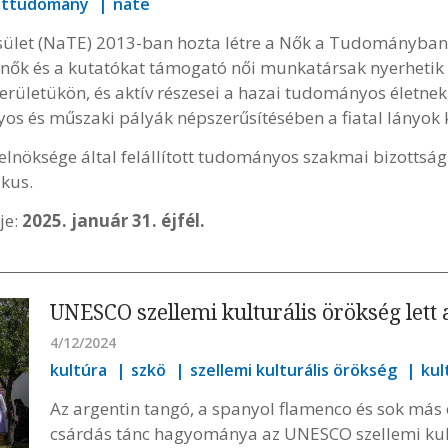
ettudomány
nate
et (NaTE) 2013-ban hozta létre a Nők a Tudományban K
tónők és a kutatókat támogató női munkatársak nyerhetik 
rületükön, és aktív részesei a hazai tudományos életnek,
os és műszaki pályák népszerűsítésében a fiatal lányok 
elnöksége által felállított tudományos szakmai bizottság 
kus.
je:
2025. január 31. éjfél.
UNESCO szellemi kulturális örökség lett 
4/12/2024
kultúra
szkö
szellemi kulturális örökség
kul
Az argentin tangó, a spanyol flamenco és sok más
csárdás tánc hagyománya az UNESCO szellemi kul