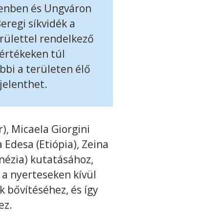
ecenben és Ungváron
eregi síkvidék a
rülettel rendelkező
értékeken túl
bbi a területen élő
jelenthet.
), Micaela Giorgini
 Edesa (Etiópia), Zeina
nézia) kutatásához,
 a nyerteseken kívül
 bővítéséhez, és így
ez.