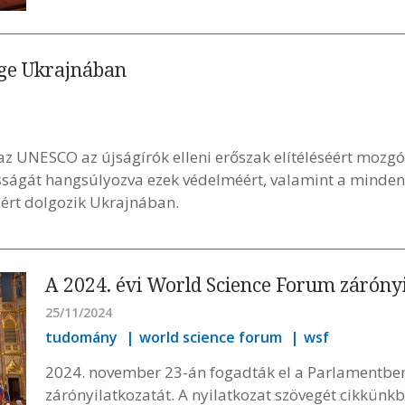
ge Ukrajnában
z UNESCO az újságírók elleni erőszak elítéléséért mozgós
osságát hangsúlyozva ezek védelméért, valamint a minden
áért dolgozik Ukrajnában.
A 2024. évi World Science Forum záróny
25/11/2024
tudomány
world science forum
wsf
2024. november 23-án fogadták el a Parlamentben
zárónyilatkozatát. A nyilatkozat szövegét cikkünk