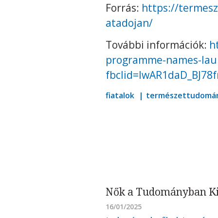
Forrás:
https://termes
atadojan/
További információk:
h
programme-names-laure
fbclid=IwAR1daD_BJ
fiatalok
természettudomá
Nők a Tudományban Kiv
16/01/2025