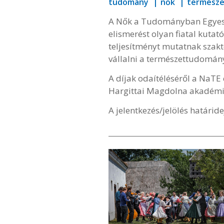
tudomány
nők
termész
A Nők a Tudományban Egyesül
elismerést olyan fiatal kuta
teljesítményt mutatnak szakte
vállalni a természettudomány
A díjak odaítéléséről a NaTE 
Hargittai Magdolna akadémi
A jelentkezés/jelölés határide