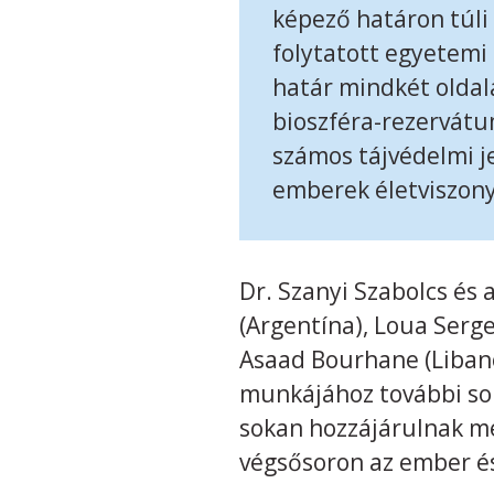
képező határon túli
folytatott egyetemi
határ mindkét oldal
bioszféra-rezervátu
számos tájvédelmi je
emberek életviszony
Dr. Szanyi Szabolcs és 
(Argentína), Loua Serge
Asaad Bourhane (Libano
munkájához további sok
sokan hozzájárulnak mé
végsősoron az ember és