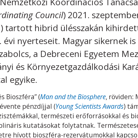
emzetközi Koordinációs Tanácsa
rdinating Council
) 2021. szeptember
 tartott hibrid ülésszakán kihirde
 évi nyerteseit. Magyar sikernek is
 Szabolcs, a Debreceni Egyetem Me
nyi és Környezetgazdálkodási Kar
al egyike.
 Bioszféra” (
Man and the Biosphere
, röviden:
évente pénzdíjjal (
Young Scientists Awards
) tá
zisztémákkal, természeti erőforrásokkal és bi
iplináris kutatásokat folytatnak. Természete
etre hívott bioszféra-rezervátumokkal kapcso