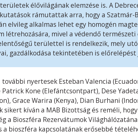
 területek élővilágának elemzése is. A Debr
 kutatások rámutattak arra, hogy a Szatmár-B
án elvileg alkalmas lehet egy homogén magte
m létrehozására, mivel a védendő természeti 
lentőségű területtel is rendelkezik, mely utó
ai, gazdálkodása tekintetében is előrelépést 
a további nyertesek Esteban Valencia (Ecuador
 Patrick Kone (Elefántcsontpart), Dese Yadeta
n), Grace Warira (Kenya), Dian Burhani (Indo
 sikert kíván a MAB Bizottság és reméli, hogy
g a Bioszféra Rezervátumok Világhálózatának
 a bioszféra kapcsolatának erősebbé tételéh