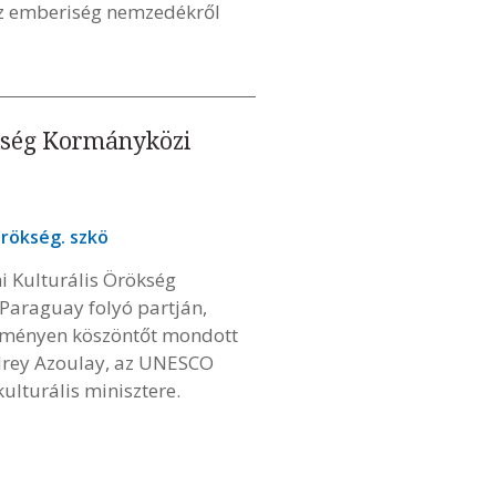
e az emberiség nemzedékről
ökség Kormányközi
örökség. szkö
i Kulturális Örökség
 Paraguay folyó partján,
seményen köszöntőt mondott
drey Azoulay, az UNESCO
ulturális minisztere.