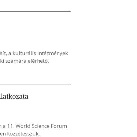
ít, a kulturális intézmények
ki számára elérhető,
ilatkozata
 a 11. World Science Forum
ben közzétesszük.