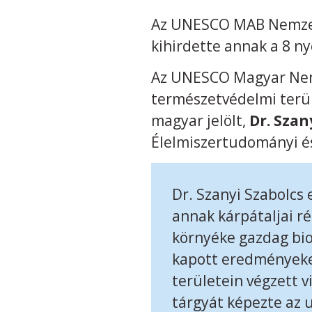
Az UNESCO MAB Nemzetk
kihirdette annak a 8 ny
Az UNESCO Magyar Nemz
természetvédelmi terül
magyar jelölt,
Dr. Szan
Élelmiszertudományi és
Dr. Szanyi Szabolcs 
annak kárpátaljai r
környéke gazdag bio
kapott eredményeket
területein végzett v
tárgyát képezte az 