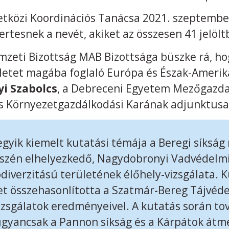
özi Koordinációs Tanácsa 2021. szeptember
ertesnek a nevét, akiket az összesen 41 jelöltb
eti Bizottság MAB Bizottsága büszke rá, hog
etet magába foglaló Európa és Észak-Amerika
yi Szabolcs
, a Debreceni Egyetem Mezőgazda
 Környezetgazdálkodási Karának adjunktusa 
egyik kiemelt kutatási témája a Beregi síkság
észén elhelyezkedő, Nagydobronyi Vadvédelm
diverzitású területének élőhely-vizsgálata. K
 összehasonlította a Szatmár-Bereg Tájvéde
izsgálatok eredményeivel. A kutatás során tov
ugyancsak a Pannon síkság és a Kárpátok átm