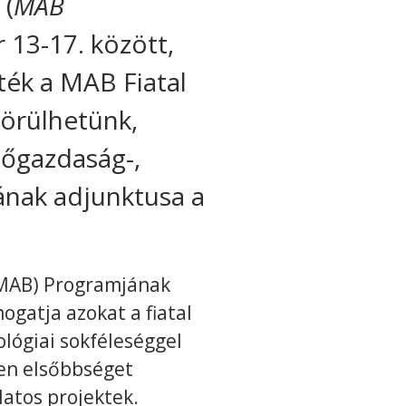
 (
MAB
 13-17. között,
tték a MAB Fiatal
 örülhetünk,
zőgazdaság-,
ának adjunktusa a
 MAB) Programjának
mogatja azokat a fiatal
ológiai sokféleséggel
sen elsőbbséget
latos projektek.