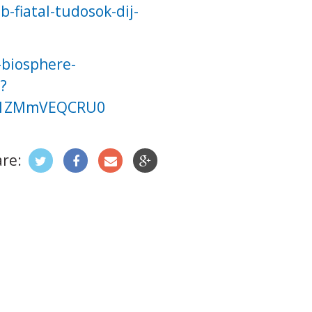
fiatal-tudosok-dij-
-biosphere-
?
Bc1ZMmVEQCRU0
re: