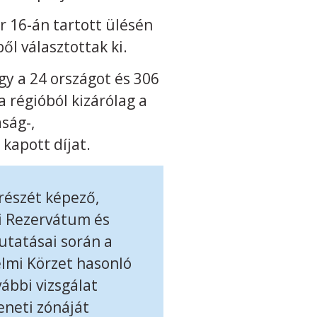
 16-án tartott ülésén
ől választottak ki.
y a 24 országot és 306
 régióból kizárólag a
ság-,
kapott díjat.
 részét képező,
i Rezervátum és
utatásai során a
lmi Körzet hasonló
ábbi vizsgálat
eneti zónáját