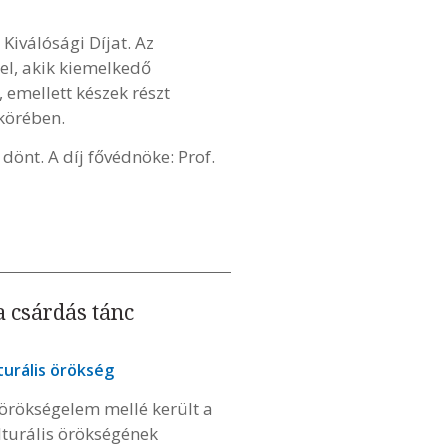
iválósági Díjat. Az
el, akik kiemelkedő
 emellett készek részt
körében.
dönt. A díj fővédnöke: Prof.
a csárdás tánc
turális örökség
 örökségelem mellé került a
turális örökségének