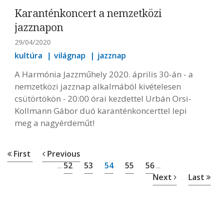
Karanténkoncert a nemzetközi
jazznapon
29/04/2020
kultúra
világnap
jazznap
A Harmónia Jazzműhely 2020. április 30-án - a
nemzetközi jazznap alkalmából kivételesen
csütörtökön - 20:00 órai kezdettel Urbán Orsi-
Kollmann Gábor duó karanténkoncerttel lepi
meg a nagyérdeműt!
First
Previous
52
53
54
55
56
...
...
Next
Last