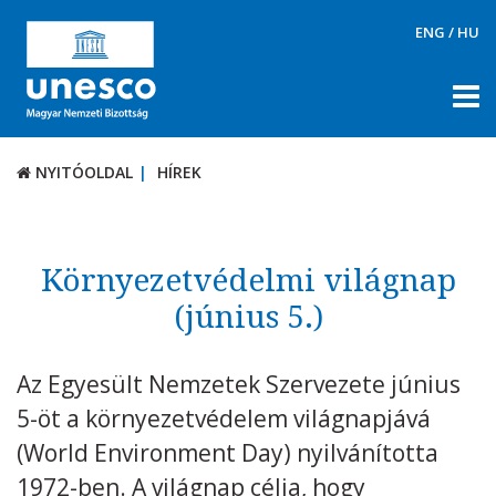
ENG
/
HU
NYITÓOLDAL
HÍREK
NYITÓOLDAL
HÍREK
RÓLUNK
TÉMÁK
Környezetvédelmi világnap
DOKUMENTUMTÁR
(június 5.)
PÁLYÁZATOK / DÍJAK
Az Egyesült Nemzetek Szervezete június
KAPCSOLAT
5-öt a környezetvédelem világnapjává
(World Environment Day) nyilvánította
1972-ben. A világnap célja, hogy