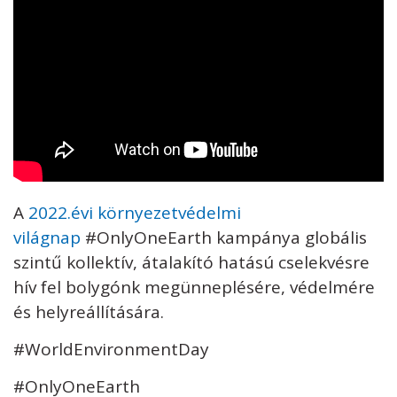
A
2022.évi környezetvédelmi
világnap
#OnlyOneEarth kampánya globális
szintű kollektív, átalakító hatású cselekvésre
hív fel bolygónk megünneplésére, védelmére
és helyreállítására.
#WorldEnvironmentDay
#OnlyOneEarth