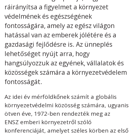
ráirányítsa a figyelmet a környezet
Kövess minket
unescohungary
védelmének és egészségének
fontosságára, amely az egész világon
Adatkezelési tájékoztató
Impresszum
Technikai információk
RSS
hatással van az emberek jólétére és a
gazdasági fejlődésre is. Az ünneplés
lehetőséget nyújt arra, hogy
hangsúlyozzuk az egyének, vállalatok és
közösségek számára a környezetvédelem
fontosságát.
Az idei év mérföldkőnek számít a globális
környezetvédelmi közösség számára, ugyanis
ötven éve, 1972-ben rendezték meg az
ENSZ emberi környezetről szóló
konferenciáját, amelyet széles körben az első