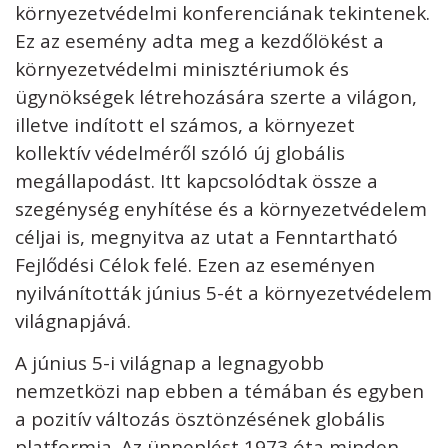
környezetvédelmi konferenciának tekintenek.
Ez az esemény adta meg a kezdőlökést a
környezetvédelmi minisztériumok és
ügynökségek létrehozására szerte a világon,
illetve indított el számos, a környezet
kollektív védelméről szóló új globális
megállapodást. Itt kapcsolódtak össze a
szegénység enyhítése és a környezetvédelem
céljai is, megnyitva az utat a Fenntartható
Fejlődési Célok felé. Ezen az eseményen
nyilvánították június 5-ét a környezetvédelem
világnapjává.
A június 5-i világnap a legnagyobb
nemzetközi nap ebben a témában és egyben
a pozitív változás ösztönzésének globális
platformja. Az ünneplést 1973 óta minden