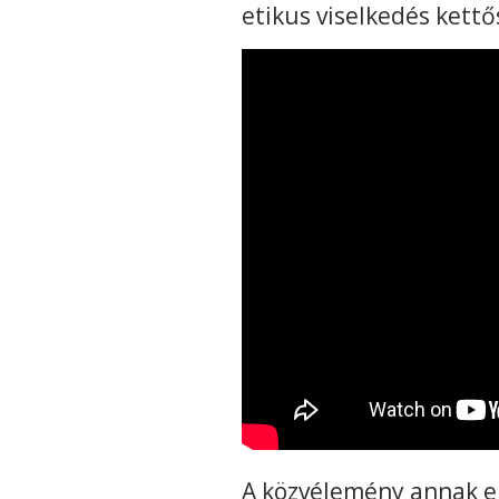
etikus viselkedés kettő
A közvélemény annak el