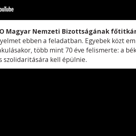
CO Magyar Nemzeti Bizottságának főtitká
igyelmet ebben a feladatban. Egyebek közt em
ulásakor, több mint 70 éve felismerte: a bé
s szolidaritására kell épülnie.