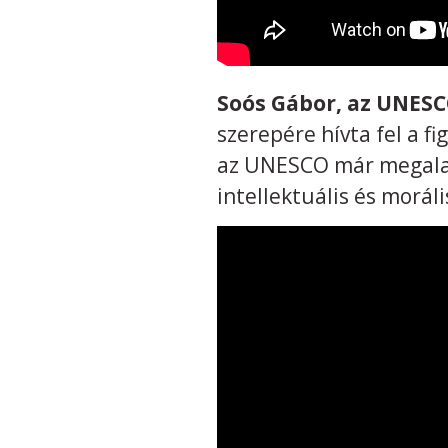
Soós Gábor, az UNES
szerepére hívta fel a f
az UNESCO már megalak
intellektuális és moráli