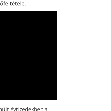
őfeltétele.
múlt évtizedekben a