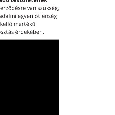
csadó testületének
zerződésre van szükség,
rsadalmi egyenlőtlenség
s kellő mértékű
osztás érdekében.