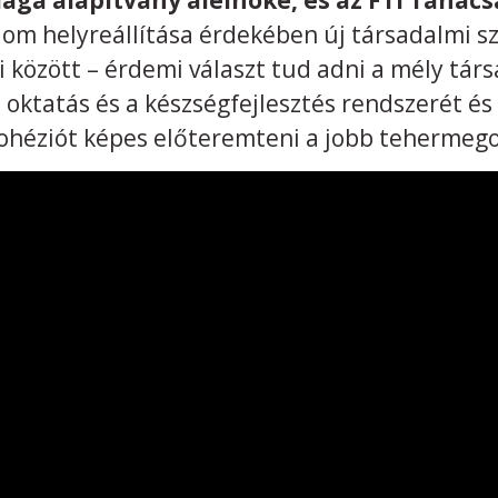
ilága alapítvány alelnöke, és az FTI Taná
lom helyreállítása érdekében új társadalmi s
i között – érdemi választ tud adni a mély tá
z oktatás és a készségfejlesztés rendszerét é
kohéziót képes előteremteni a jobb tehermeg