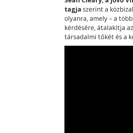
Sean Cleary, a Jövő V
tagja
szerint a közbiza
olyanra, amely – a több
kérdésére, átalakítja a
társadalmi tőkét és a 