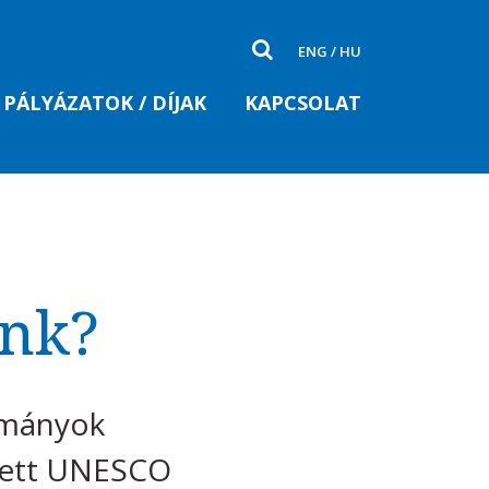
ENG
/
HU
PÁLYÁZATOK / DÍJAK
KAPCSOLAT
unk?
lmányok
ezett UNESCO