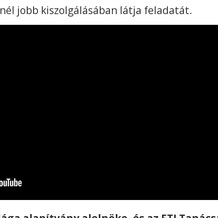
él jobb kiszolgálásában látja feladatát.