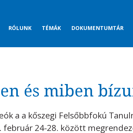
RÓLUNK
TÉMÁK
DOKUMENTUMTÁR
en és miben bíz
eók a a kőszegi Felsőbbfokú Tanu
. február 24-28. között megrend