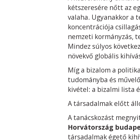
kétszeresére nőtt az eg
valaha. Ugyanakkor a t
koncentrációja csillagá
nemzeti kormányzás, ter
Mindez súlyos következ
növekvő globális kihívá
Míg a bizalom a politik
tudományba és művelőib
kivétel: a bizalmi list
A társadalmak előtt áll
A tanácskozást megnyi
Horvátország budape
társadalmak égető kihí