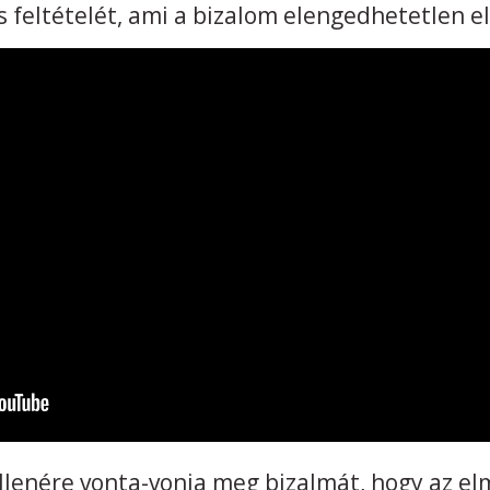
s feltételét, ami a bizalom elengedhetetlen el
lenére vonta-vonja meg bizalmát, hogy az el