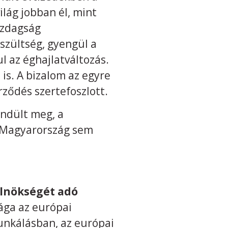
ilág jobban él, mint
azdagság
eszültség, gyengül a
l az éghajlatváltozás.
is. A bizalom az egyre
rződés szertefoszlott.
endült meg, a
l Magyarország sem
elnökségét adó
ága az európai
unkálásban, az európai