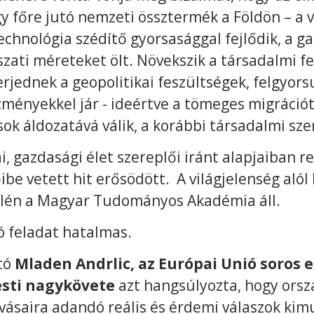
y főre jutó nemzeti össztermék a Földön – a v
echnológia szédítő gyorsasággal fejlődik, a g
szati méreteket ölt. Növekszik a társadalmi f
jednek a geopolitikai feszültségek, felgyorsu
ményekkel jár - ideértve a tömeges migrációt 
sok áldozatává válik, a korábbi társadalmi sze
ai, gazdasági élet szereplői iránt alapjaiban r
e vetett hit erősödött. A világjelenség aló
a élén a Magyar Tudományos Akadémia áll.
ó feladat hatalmas.
tó
Mladen Andrlic, az Európai Unió soros 
sti nagykövete
azt hangsúlyozta, hogy orsz
vásaira adandó reális és érdemi válaszok kim