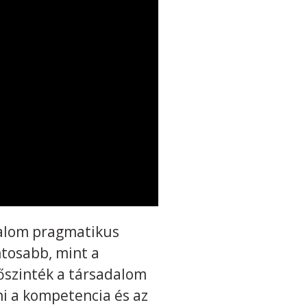
zalom pragmatikus
ntosabb, mint a
őszinték a társadalom
i a kompetencia és az