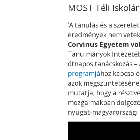
MOST Téli Iskolár
’A tanulás és a szerete
eredmények nem veteked
Corvinus Egyetem vol
Tanulmányok Intézetéb
ötnapos tanácskozás –
programjá
hoz kapcsoló
azok megszüntetésének 
mutatja, hogy a résztve
mozgalmakban dolgozó 
nyugat-magyarországi