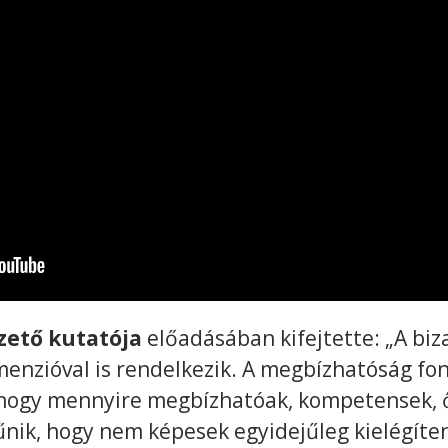
ezető kutatója
előadásában kifejtette: „A bi
imenzióval is rendelkezik. A megbízhatóság fo
, hogy mennyire megbízhatóak, kompetensek, 
nik, hogy nem képesek egyidejűleg kielégíten