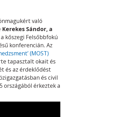
z önmagukért való
e
Kerekes Sándor, a
ót a kőszegi Felsőbbfokú
sű konferencián. Az
nedzsment’ (MOST)
te tapasztalt okait és
t és az érdeklődést
özigazgatásban és civil
 országából érkeztek a