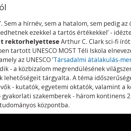
ól
t’. Sem a hírnév, sem a hatalom, sem pedig a
hetnek ezekkel a tartós értékekkel’ - idézt
t rektorhelyettese
Arthur C. Clark sci-fi ír
en tartott UNESCO MOST Téli Iskola elnevezé
 amely az UNESCO ’
Társadalmi átalakulás-me
dik - a közbizalom megrendülésének világszer
lehetőségeit tárgyalta. A téma időszerűségé
vők - kutatók, egyetemi oktatók, valamint a k
gyakorlati szakemberek - három kontinens 25
 tudományos központba.